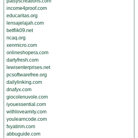
patsyscreations.com
income4proof.com
educaritas.org
lensajelajah.com
betflik09.net
ncaq.org
xenmicro.com
onlineshopera.com
dartyfresh.com
lewisenterprises.net
pcsoftwarefree.org
dailylinking.com
dnafyx.com
giocolenuvole.com
iyouessential.com
withloveamity.com
youlearncode.com
fxyatirim.com
abbuguide.com