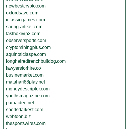
newbestcrypto.com
oxfordsave.com
iclassicgames.com
saung-artikel.com
fasthokivip2.com
observersports.com
cryptominingplus.com
aquinoticiaspe.com
longhairedfrenchbulldog.com
lawyersforhire.co
businemarket.com
matahari88play.net
moneydescriptor.com
youthsmagazine.com
painaidee.net
sportsdarkest.com
webtoon.biz
thesportswires.com