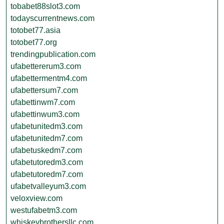
tobabet88slot3.com
todayscurrentnews.com
totobet77.asia
totobet77.org
trendingpublication.com
ufabettererum3.com
ufabettermentm4.com
ufabettersum7.com
ufabettinwm7.com
ufabettinwum3.com
ufabetunitedm3.com
ufabetunitedm7.com
ufabetuskedm7.com
ufabetutoredm3.com
ufabetutoredm7.com
ufabetvalleyum3.com
veloxview.com
westufabetm3.com
whiskeybrothersllc.com