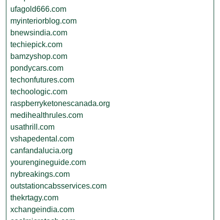
ufagold666.com
myinteriorblog.com
bnewsindia.com
techiepick.com
bamzyshop.com
pondycars.com
techonfutures.com
techoologic.com
raspberryketonescanada.org
medihealthrules.com
usathrill.com
vshapedental.com
canfandalucia.org
yourengineguide.com
nybreakings.com
outstationcabsservices.com
thekrtagy.com
xchangeindia.com