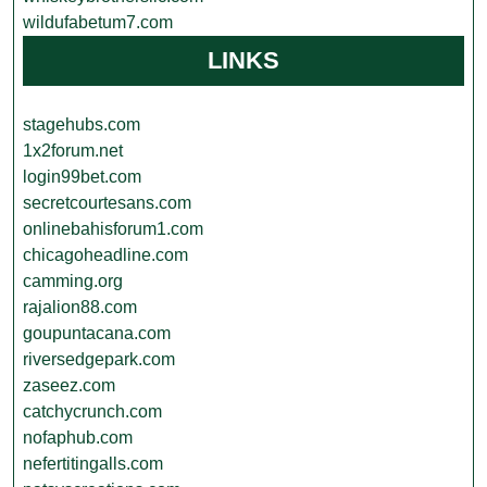
wildufabetum7.com
LINKS
stagehubs.com
1x2forum.net
login99bet.com
secretcourtesans.com
onlinebahisforum1.com
chicagoheadline.com
camming.org
rajalion88.com
goupuntacana.com
riversedgepark.com
zaseez.com
catchycrunch.com
nofaphub.com
nefertitingalls.com