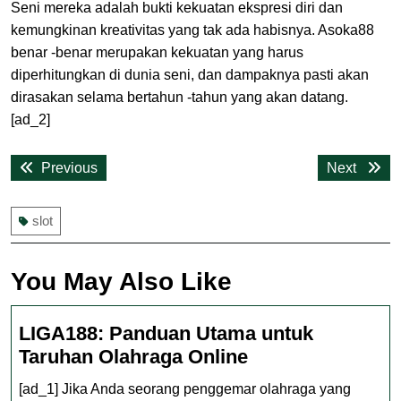
Seni mereka adalah bukti kekuatan ekspresi diri dan
kemungkinan kreativitas yang tak ada habisnya. Asoka88
benar -benar merupakan kekuatan yang harus
diperhitungkan di dunia seni, dan dampaknya pasti akan
dirasakan selama bertahun -tahun yang akan datang.
[ad_2]
Post
Previous
Next
Previous
Next
navigation
post:
post:
slot
You May Also Like
LIGA188: Panduan Utama untuk
LIGA188:
Taruhan Olahraga Online
Panduan
[ad_1] Jika Anda seorang penggemar olahraga yang