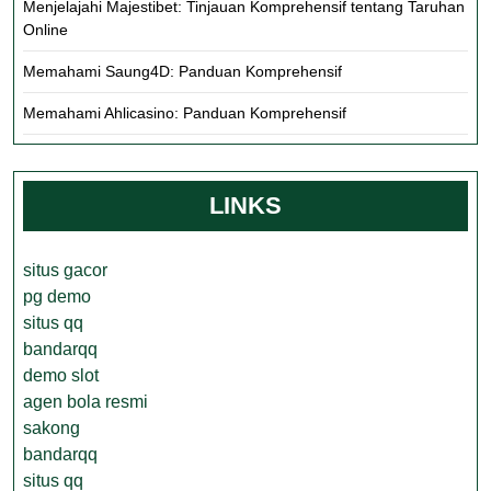
Menjelajahi Majestibet: Tinjauan Komprehensif tentang Taruhan
Online
Memahami Saung4D: Panduan Komprehensif
Memahami Ahlicasino: Panduan Komprehensif
LINKS
situs gacor
pg demo
situs qq
bandarqq
demo slot
agen bola resmi
sakong
bandarqq
situs qq