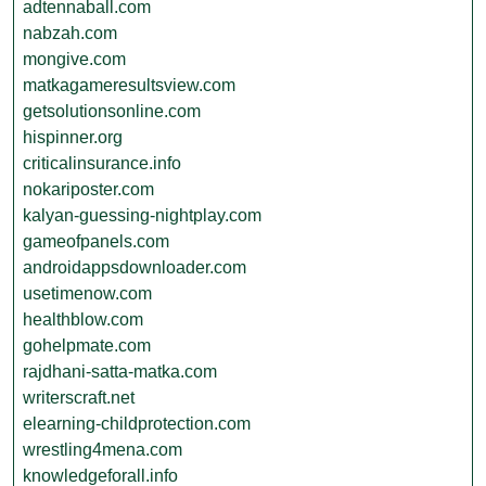
adtennaball.com
nabzah.com
mongive.com
matkagameresultsview.com
getsolutionsonline.com
hispinner.org
criticalinsurance.info
nokariposter.com
kalyan-guessing-nightplay.com
gameofpanels.com
androidappsdownloader.com
usetimenow.com
healthblow.com
gohelpmate.com
rajdhani-satta-matka.com
writerscraft.net
elearning-childprotection.com
wrestling4mena.com
knowledgeforall.info