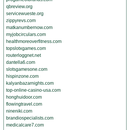
qbreview.org
servicewueste.org
zippyrevs.com
matkanumbernow.com
myjobcirculars.com
healthmoreoverfitness.com
topslotxgames.com
routerloggnet.net
dantella6.com
slotsgamesone.com
hispinzone.com
kalyanbazarnights.com
top-online-casino-usa.com
honghuidoor.com
flowingtravel.com
nineniki.com
brandiospecialists.com
medicalcare7.com