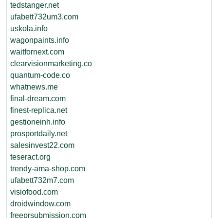
tedstanger.net
ufabett732um3.com
uskola.info
wagonpaints.info
waitfornext.com
clearvisionmarketing.co
quantum-code.co
whatnews.me
final-dream.com
finest-replica.net
gestioneinh.info
prosportdaily.net
salesinvest22.com
teseract.org
trendy-ama-shop.com
ufabett732m7.com
visiofood.com
droidwindow.com
freeprsubmission.com