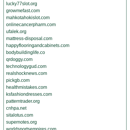
lucky77slot.org
growmefast.com
mahkotahokislot.com
onlinecancerpharm.com
ufalek.org
mattress-disposal.com
happyflooringandcabinets.com
bodybuildinglife.co
qrdoggy.com
technologygud.com
realshocknews.com
pickgb.com
healthmistakes.com
ksfashiondresses.com
patterntrader.org
cnhpa.net
sitalotus.com
supernotes.org
worldsportsempires.com