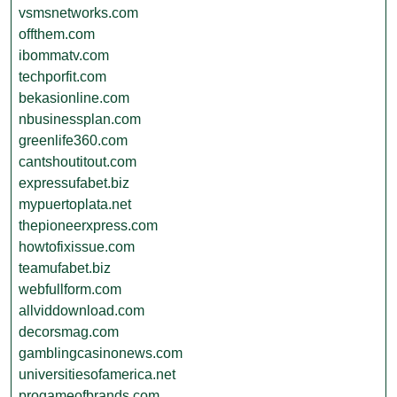
vsmsnetworks.com
offthem.com
ibommatv.com
techporfit.com
bekasionline.com
nbusinessplan.com
greenlife360.com
cantshoutitout.com
expressufabet.biz
mypuertoplata.net
thepioneerxpress.com
howtofixissue.com
teamufabet.biz
webfullform.com
allviddownload.com
decorsmag.com
gamblingcasinonews.com
universitiesofamerica.net
progameofbrands.com