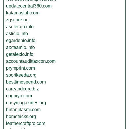
updatecentral360.com
katamastah.com
zqscore.net
aseleraio.info
asticio.info
egardenio.info
arxteamio.info
getalexio.info
accountaudittaxcon.com
prymprint.com
sportkeeda.org
besttimespend.com
careandcure.biz
cogniyo.com
easymagazines.org
hirfanjilasmi.com
hometricks.org
leathercraftpro.com