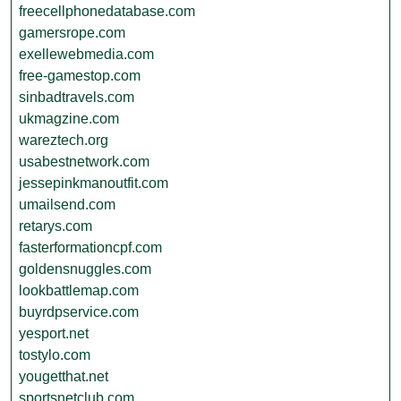
freecellphonedatabase.com
gamersrope.com
exellewebmedia.com
free-gamestop.com
sinbadtravels.com
ukmagzine.com
wareztech.org
usabestnetwork.com
jessepinkmanoutfit.com
umailsend.com
retarys.com
fasterformationcpf.com
goldensnuggles.com
lookbattlemap.com
buyrdpservice.com
yesport.net
tostylo.com
yougetthat.net
sportsnetclub.com