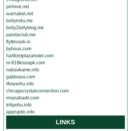
pinhive.net
warnabet.net
bollym4u.me
bolly2tollyblog.me
pandaclub.me
flyttevask.io
byhous.com
hartfordplazahotel.com
m-918kissapk.com
nabavkame.info
gakbiasa.com
iflowerhu.info
chicagocrystalconnection.com
imanabadii.com
trilipohu.info
appruptio.info
LINKS