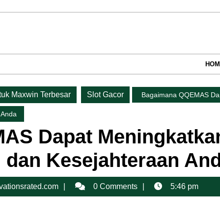
HOM
untuk Maxwin Terbesar
Slot Gacor
Bagaimana QQEMAS Da
 Anda
AS Dapat Meningkatka
 dan Kesejahteraan An
admin@renovationsrated.com
ationsrated.com
0 Comments
5:46 pm