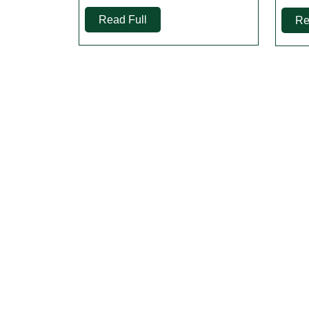
Read
Read Full
Re
Full