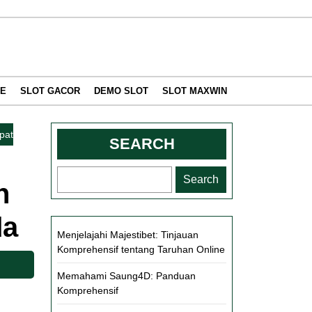
E
SLOT GACOR
DEMO SLOT
SLOT MAXWIN
pat
SEARCH
Search
n
da
Menjelajahi Majestibet: Tinjauan
Komprehensif tentang Taruhan Online
Memahami Saung4D: Panduan
Komprehensif