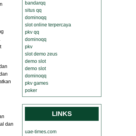
bandarqq
an
situs qq
dominoqq
slot online terpercaya
ng
pkv qq
a
dominoqq
t
pkv
slot demo zeus
demo slot
 dan
demo slot
 dan
dominoqq
atkan
pkv games
poker
LINKS
an
al dan
uae-times.com