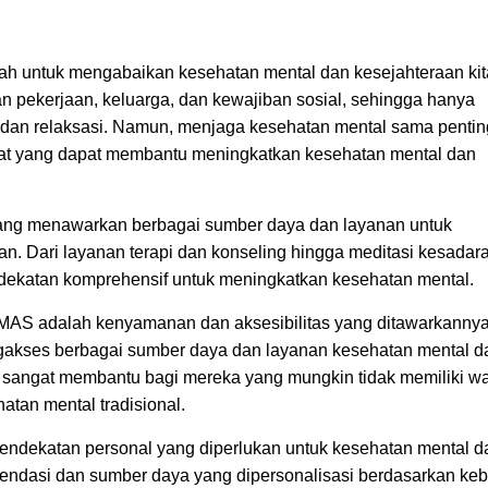
dah untuk mengabaikan kesehatan mental dan kesejahteraan kita
utan pekerjaan, keluarga, dan kewajiban sosial, sehingga hanya
i dan relaksasi. Namun, menjaga kesehatan mental sama penti
alat yang dapat membantu meningkatkan kesehatan mental dan
yang menawarkan berbagai sumber daya dan layanan untuk
. Dari layanan terapi dan konseling hingga meditasi kesadar
dekatan komprehensif untuk meningkatkan kesehatan mental.
AS adalah kenyamanan dan aksesibilitas yang ditawarkannya
akses berbagai sumber daya dan layanan kesehatan mental da
t sangat membantu bagi mereka yang mungkin tidak memiliki w
tan mental tradisional.
dekatan personal yang diperlukan untuk kesehatan mental d
mendasi dan sumber daya yang dipersonalisasi berdasarkan ke