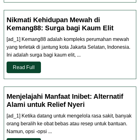
Nikmati Kehidupan Mewah di
Nikmati
Kemang88: Surga bagi Kaum Elit
Kehidu
[ad_1] Kemang88 adalah kompleks perumahan mewah
Mewah
yang terletak di jantung kota Jakarta Selatan, Indonesia.
di
Ini adalah surga bagi kaum elit, ...
Kemang
Read
Surga
Read Full
Full
bagi
Kaum
Elit
Menjelajahi Manfaat Inibet: Alternatif
Menjelajahi
Alami untuk Relief Nyeri
Manfaat
[ad_1] Ketika datang untuk mengelola rasa sakit, banyak
Inibet:
orang beralih ke obat bebas atau resep untuk bantuan.
Alternatif
Namun, opsi -opsi ...
Alami