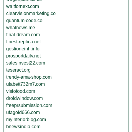
waitfornext.com
clearvisionmarketing.co
quantum-code.co
whatnews.me
final-dream.com
finest-replica.net
gestioneinh.info
prosportdaily.net
salesinvest22.com
teseract.org
trendy-ama-shop.com
ufabett732m7.com
visiofood.com
droidwindow.com
freeprsubmission.com
ufagold666.com
myinteriorblog.com
bnewsindia.com