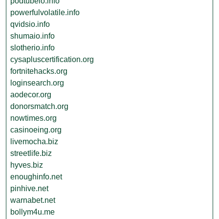
podtubeio.info
powerfulvolatile.info
qvidsio.info
shumaio.info
slotherio.info
cysapluscertification.org
fortnitehacks.org
loginsearch.org
aodecor.org
donorsmatch.org
nowtimes.org
casinoeing.org
livemocha.biz
streetlife.biz
hyves.biz
enoughinfo.net
pinhive.net
warnabet.net
bollym4u.me