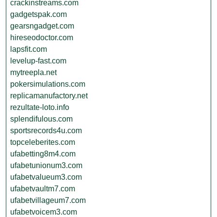
crackinstreams.com
gadgetspak.com
gearsngadget.com
hireseodoctor.com
lapsfit.com
levelup-fast.com
mytreepla.net
pokersimulations.com
replicamanufactory.net
rezultate-loto.info
splendifulous.com
sportsrecords4u.com
topceleberites.com
ufabetting8m4.com
ufabetunionum3.com
ufabetvalueum3.com
ufabetvaultm7.com
ufabetvillageum7.com
ufabetvoicem3.com