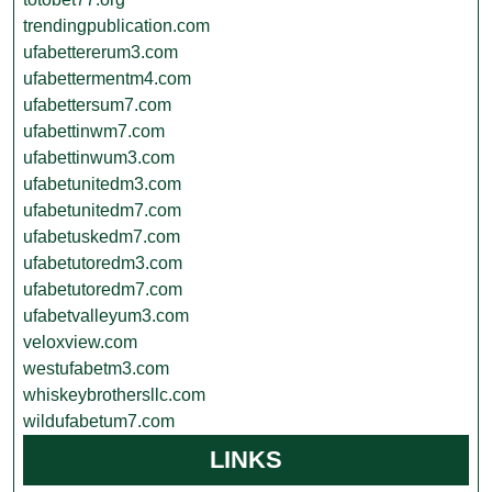
trendingpublication.com
ufabettererum3.com
ufabettermentm4.com
ufabettersum7.com
ufabettinwm7.com
ufabettinwum3.com
ufabetunitedm3.com
ufabetunitedm7.com
ufabetuskedm7.com
ufabetutoredm3.com
ufabetutoredm7.com
ufabetvalleyum3.com
veloxview.com
westufabetm3.com
whiskeybrothersllc.com
wildufabetum7.com
LINKS