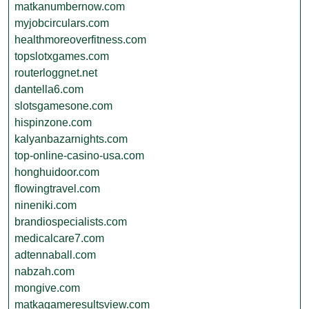
matkanumbernow.com
myjobcirculars.com
healthmoreoverfitness.com
topslotxgames.com
routerloggnet.net
dantella6.com
slotsgamesone.com
hispinzone.com
kalyanbazarnights.com
top-online-casino-usa.com
honghuidoor.com
flowingtravel.com
nineniki.com
brandiospecialists.com
medicalcare7.com
adtennaball.com
nabzah.com
mongive.com
matkagameresultsview.com