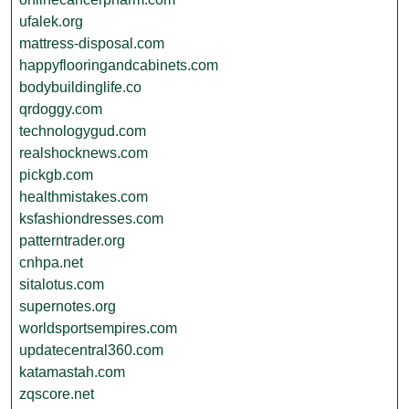
ufalek.org
mattress-disposal.com
happyflooringandcabinets.com
bodybuildinglife.co
qrdoggy.com
technologygud.com
realshocknews.com
pickgb.com
healthmistakes.com
ksfashiondresses.com
patterntrader.org
cnhpa.net
sitalotus.com
supernotes.org
worldsportsempires.com
updatecentral360.com
katamastah.com
zqscore.net