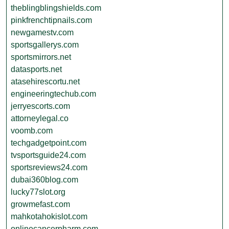
theblingblingshields.com
pinkfrenchtipnails.com
newgamestv.com
sportsgallerys.com
sportsmirrors.net
datasports.net
atasehirescortu.net
engineeringtechub.com
jerryescorts.com
attorneylegal.co
voomb.com
techgadgetpoint.com
tvsportsguide24.com
sportsreviews24.com
dubai360blog.com
lucky77slot.org
growmefast.com
mahkotahokislot.com
onlinecancerpharm.com