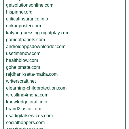
getsolutionsonline.com
hispinner.org
criticalinsurance.info
nokariposter.com
kalyan-guessing-nightplay.com
gameofpanels.com
androidappsdownloader.com
usetimenow.com
healthblow.com
gohelpmate.com
rajdhani-satta-matka.com
writerscraft.net
elearning-childprotection.com
wrestling4mena.com
knowledgeforall.info
brand2lastio.com
usadigitalservices.com
socialhoppers.com