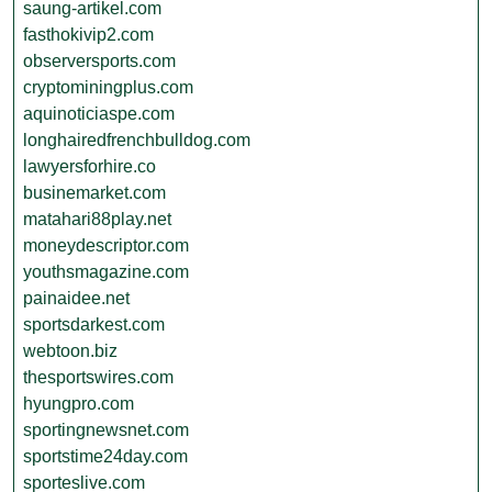
saung-artikel.com
fasthokivip2.com
observersports.com
cryptominingplus.com
aquinoticiaspe.com
longhairedfrenchbulldog.com
lawyersforhire.co
businemarket.com
matahari88play.net
moneydescriptor.com
youthsmagazine.com
painaidee.net
sportsdarkest.com
webtoon.biz
thesportswires.com
hyungpro.com
sportingnewsnet.com
sportstime24day.com
sporteslive.com