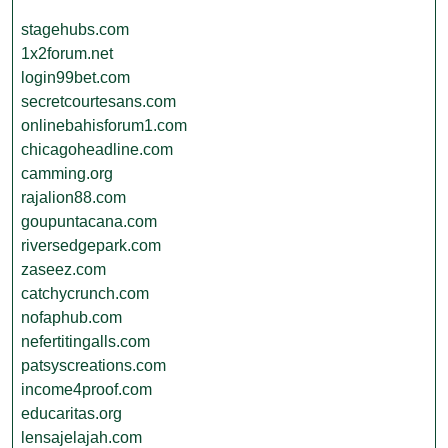
stagehubs.com
1x2forum.net
login99bet.com
secretcourtesans.com
onlinebahisforum1.com
chicagoheadline.com
camming.org
rajalion88.com
goupuntacana.com
riversedgepark.com
zaseez.com
catchycrunch.com
nofaphub.com
nefertitingalls.com
patsyscreations.com
income4proof.com
educaritas.org
lensajelajah.com