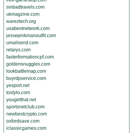
sinbadtravels.com
ukmagzine.com
wareztech.org
usabestnetwork.com
jessepinkmanoutfit.com
umailsend.com
retarys.com
fasterformationcpf.com
goldensnuggles.com
lookbattlemap.com
buyrdpservice.com
yesport.net
tostylo.com
yougetthat.net
sportsnetclub.com
newbestcrypto.com
oxfordsave.com
iclassicgames.com