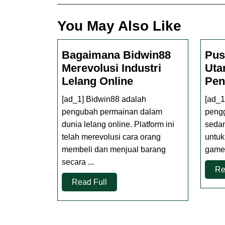
You May Also Like
Bagaimana Bidwin88
Pus
Merevolusi Industri
Uta
Bagaimana
Lelang Online
Pen
Bidwin88
[ad_1] Bidwin88 adalah
[ad_1
Merevolusi
pengubah permainan dalam
pengg
Industri
dunia lelang online. Platform ini
sedan
Lelang
telah merevolusi cara orang
untuk
Online
membeli dan menjual barang
game 
secara ...
Re
Read
Read Full
Full