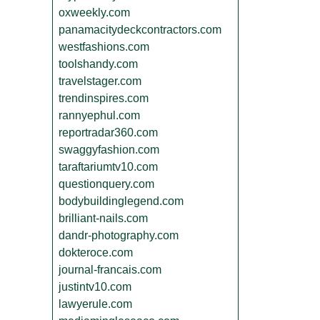
oxweekly.com
panamacitydeckcontractors.com
westfashions.com
toolshandy.com
travelstager.com
trendinspires.com
rannyephul.com
reportradar360.com
swaggyfashion.com
taraftariumtv10.com
questionquery.com
bodybuildinglegend.com
brilliant-nails.com
dandr-photography.com
dokteroce.com
journal-francais.com
justintv10.com
lawyerule.com