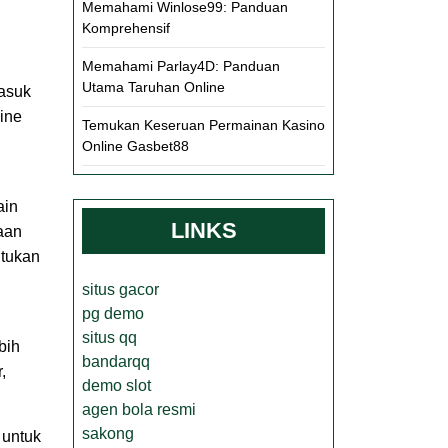
Memahami Winlose99: Panduan
Komprehensif
i
Memahami Parlay4D: Panduan
Utama Taruhan Online
masuk
line
Temukan Keseruan Permainan Kasino
Online Gasbet88
ain
LINKS
aan
ntukan
situs gacor
pg demo
situs qq
bih
bandarqq
,
demo slot
agen bola resmi
sakong
 untuk