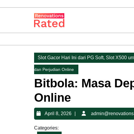
Skip
to
content
Skip
to
content
Slot Gacor Hari Ini dari PG Soft, Slot X500 
dan Perjudian Online
Bitbola: Masa De
Online
April
April 8, 2026
admin@renovations
8,
2026
Categories: