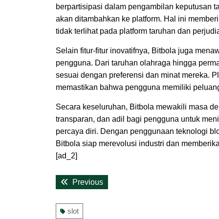
berpartisipasi dalam pengambilan keputusan ta
akan ditambahkan ke platform. Hal ini memberi
tidak terlihat pada platform taruhan dan perjudia
Selain fitur-fitur inovatifnya, Bitbola juga me
pengguna. Dari taruhan olahraga hingga perm
sesuai dengan preferensi dan minat mereka. P
memastikan bahwa pengguna memiliki peluang
Secara keseluruhan, Bitbola mewakili masa de
transparan, dan adil bagi pengguna untuk me
percaya diri. Dengan penggunaan teknologi bl
Bitbola siap merevolusi industri dan memberi
[ad_2]
Post
Previous
Previous
navigation
post:
slot