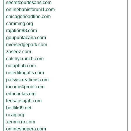
secretcourtesans.com
onlinebahisforum1.com
chicagoheadline.com
camming.org
rajalion88.com
goupuntacana.com
riversedgepark.com
zaseez.com
catchycrunch.com
nofaphub.com
nefertitingalls.com
patsyscreations.com
income4proof.com
educaritas.org
lensajelajah.com
betflik09.net
ncaq.org
xenmicro.com
onlineshopera.com