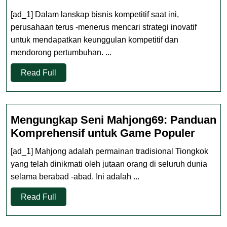
Kekuatan
[ad_1] Dalam lanskap bisnis kompetitif saat ini,
Supermpo:
perusahaan terus -menerus mencari strategi inovatif
Bagaimana
untuk mendapatkan keunggulan kompetitif dan
Strategi
mendorong pertumbuhan. ...
Inovatif
Read
Read Full
Ini
Full
Merevolusi
Dunia
Bisnis
Mengungkap Seni Mahjong69: Panduan
Meng
Komprehensif untuk Game Populer
Seni
[ad_1] Mahjong adalah permainan tradisional Tiongkok
Mahjo
yang telah dinikmati oleh jutaan orang di seluruh dunia
Pand
selama berabad -abad. Ini adalah ...
Kompr
Read
untuk
Read Full
Full
Game
Popul