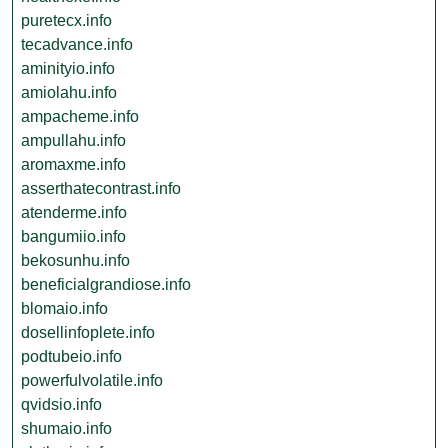
puretecx.info
tecadvance.info
aminityio.info
amiolahu.info
ampacheme.info
ampullahu.info
aromaxme.info
asserthatecontrast.info
atenderme.info
bangumiio.info
bekosunhu.info
beneficialgrandiose.info
blomaio.info
dosellinfoplete.info
podtubeio.info
powerfulvolatile.info
qvidsio.info
shumaio.info