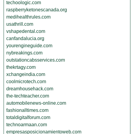
techoologic.com
raspberryketonescanada.org
medihealthrules.com
usathrill.com
vshapedental.com
canfandalucia.org
yourengineguide.com
nybreakings.com
outstationcabsservices.com
thekrtagy.com
xchangeindia.com
coolmicrotech.com
dreamhousehack.com
the-techteacher.com
automobilenews-online.com
fashionalltimes.com
totaldigitalforum.com
technoarmaan.com
empresasposicionamientoweb.com