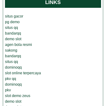
LINKS
situs gacor
pg demo
situs qq
bandarqq
demo slot
agen bola resmi
sakong
bandarqq
situs qq
dominoqq
slot online terpercaya
pkv qq
dominoqq
pkv
slot demo zeus
demo slot