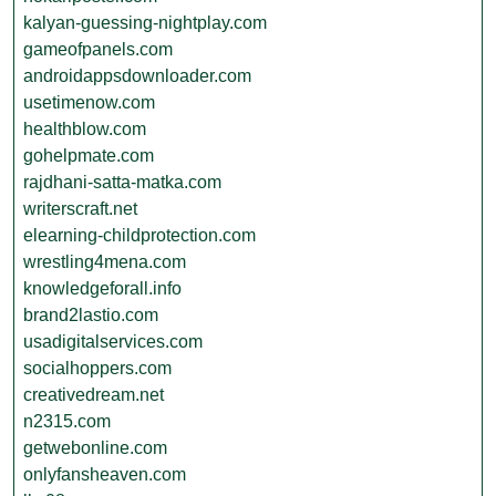
kalyan-guessing-nightplay.com
gameofpanels.com
androidappsdownloader.com
usetimenow.com
healthblow.com
gohelpmate.com
rajdhani-satta-matka.com
writerscraft.net
elearning-childprotection.com
wrestling4mena.com
knowledgeforall.info
brand2lastio.com
usadigitalservices.com
socialhoppers.com
creativedream.net
n2315.com
getwebonline.com
onlyfansheaven.com