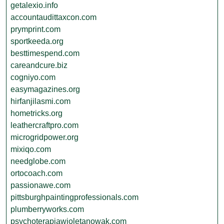
getalexio.info
accountaudittaxcon.com
prymprint.com
sportkeeda.org
besttimespend.com
careandcure.biz
cogniyo.com
easymagazines.org
hirfanjilasmi.com
hometricks.org
leathercraftpro.com
microgridpower.org
mixiqo.com
needglobe.com
ortocoach.com
passionawe.com
pittsburghpaintingprofessionals.com
plumberryworks.com
psychoterapiawioletanowak.com