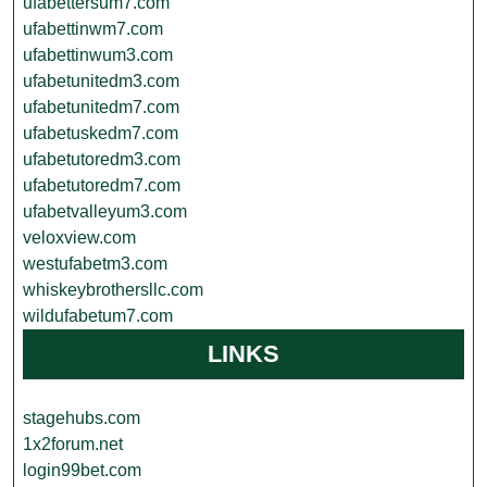
ufabettersum7.com
ufabettinwm7.com
ufabettinwum3.com
ufabetunitedm3.com
ufabetunitedm7.com
ufabetuskedm7.com
ufabetutoredm3.com
ufabetutoredm7.com
ufabetvalleyum3.com
veloxview.com
westufabetm3.com
whiskeybrothersllc.com
wildufabetum7.com
LINKS
stagehubs.com
1x2forum.net
login99bet.com