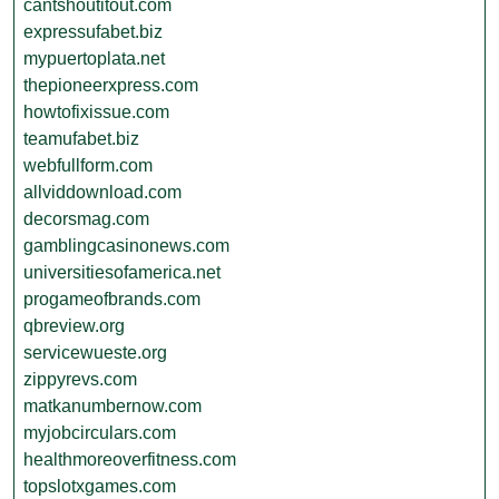
cantshoutitout.com
expressufabet.biz
mypuertoplata.net
thepioneerxpress.com
howtofixissue.com
teamufabet.biz
webfullform.com
allviddownload.com
decorsmag.com
gamblingcasinonews.com
universitiesofamerica.net
progameofbrands.com
qbreview.org
servicewueste.org
zippyrevs.com
matkanumbernow.com
myjobcirculars.com
healthmoreoverfitness.com
topslotxgames.com