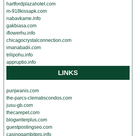
hartfordplazahotel.com
m-918kissapk.com
nabavkame.info
gakbiasa.com
iflowerhu.info
chicagocrystalconnection.com
imanabadii.com
trilipohu.info
appruptio.info
LINKS
punjwanis.com
the-parcs-clematiscondos.com
jusu-gb.com
thecarepet.com
blogwriterplus.com
guestpostingseo.com
casinogambitpro.info