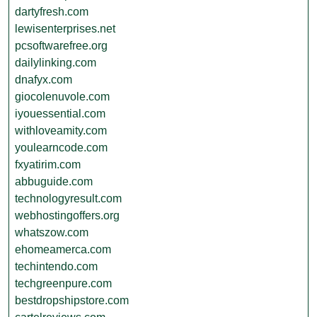
dartyfresh.com
lewisenterprises.net
pcsoftwarefree.org
dailylinking.com
dnafyx.com
giocolenuvole.com
iyouessential.com
withloveamity.com
youlearncode.com
fxyatirim.com
abbuguide.com
technologyresult.com
webhostingoffers.org
whatszow.com
ehomeamerca.com
techintendo.com
techgreenpure.com
bestdropshipstore.com