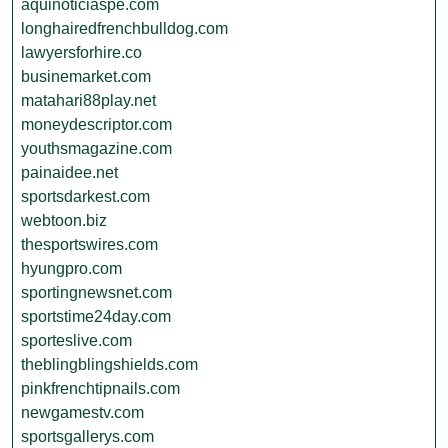
aquinoticiaspe.com
longhairedfrenchbulldog.com
lawyersforhire.co
businemarket.com
matahari88play.net
moneydescriptor.com
youthsmagazine.com
painaidee.net
sportsdarkest.com
webtoon.biz
thesportswires.com
hyungpro.com
sportingnewsnet.com
sportstime24day.com
sporteslive.com
theblingblingshields.com
pinkfrenchtipnails.com
newgamestv.com
sportsgallerys.com