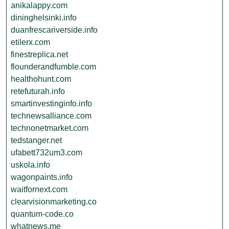
anikalappy.com
dininghelsinki.info
duanfrescariverside.info
etilerx.com
finestreplica.net
flounderandfumble.com
healthohunt.com
retefuturah.info
smartinvestinginfo.info
technewsalliance.com
technonetmarket.com
tedstanger.net
ufabett732um3.com
uskola.info
wagonpaints.info
waitfornext.com
clearvisionmarketing.co
quantum-code.co
whatnews.me