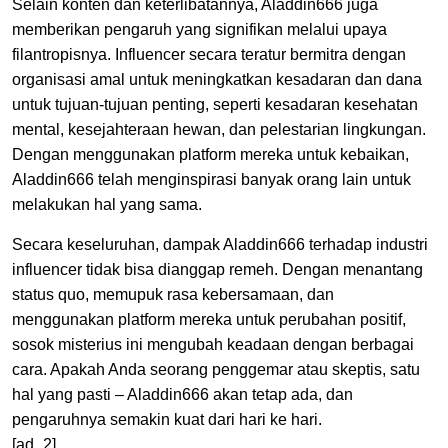
Selain konten dan keterlibatannya, Aladdin666 juga
memberikan pengaruh yang signifikan melalui upaya
filantropisnya. Influencer secara teratur bermitra dengan
organisasi amal untuk meningkatkan kesadaran dan dana
untuk tujuan-tujuan penting, seperti kesadaran kesehatan
mental, kesejahteraan hewan, dan pelestarian lingkungan.
Dengan menggunakan platform mereka untuk kebaikan,
Aladdin666 telah menginspirasi banyak orang lain untuk
melakukan hal yang sama.
Secara keseluruhan, dampak Aladdin666 terhadap industri
influencer tidak bisa dianggap remeh. Dengan menantang
status quo, memupuk rasa kebersamaan, dan
menggunakan platform mereka untuk perubahan positif,
sosok misterius ini mengubah keadaan dengan berbagai
cara. Apakah Anda seorang penggemar atau skeptis, satu
hal yang pasti – Aladdin666 akan tetap ada, dan
pengaruhnya semakin kuat dari hari ke hari.
[ad_2]