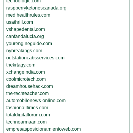
techoologic.com
raspberryketonescanada.org
medihealthrules.com
usathrill.com
vshapedental.com
canfandalucia.org
yourengineguide.com
nybreakings.com
outstationcabsservices.com
thekrtagy.com
xchangeindia.com
coolmicrotech.com
dreamhousehack.com
the-techteacher.com
automobilenews-online.com
fashionalltimes.com
totaldigitalforum.com
technoarmaan.com
empresasposicionamientoweb.com