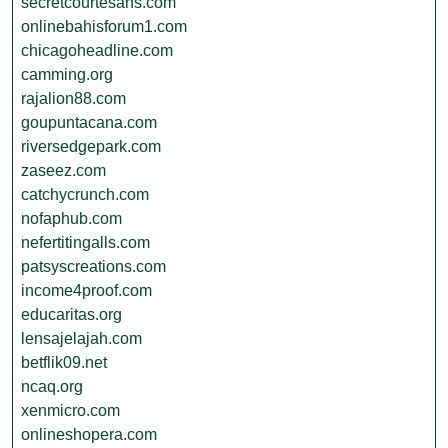
secretcourtesans.com
onlinebahisforum1.com
chicagoheadline.com
camming.org
rajalion88.com
goupuntacana.com
riversedgepark.com
zaseez.com
catchycrunch.com
nofaphub.com
nefertitingalls.com
patsyscreations.com
income4proof.com
educaritas.org
lensajelajah.com
betflik09.net
ncaq.org
xenmicro.com
onlineshopera.com