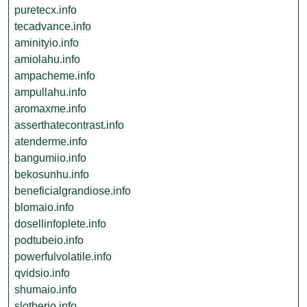
puretecx.info
tecadvance.info
aminityio.info
amiolahu.info
ampacheme.info
ampullahu.info
aromaxme.info
asserthatecontrast.info
atenderme.info
bangumiio.info
bekosunhu.info
beneficialgrandiose.info
blomaio.info
dosellinfoplete.info
podtubeio.info
powerfulvolatile.info
qvidsio.info
shumaio.info
slotherio.info