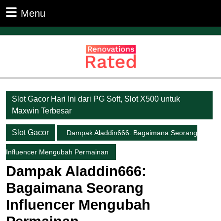
Skip
Menu
Menu
to
content
Skip
to
content
Slot Gacor Hari Ini dari PG Soft, Slot X500 untuk
Maxwin Terbesar
Slot Gacor
Dampak Aladdin666: Bagaimana Seorang
Influencer Mengubah Permainan
Dampak Aladdin666:
Bagaimana Seorang
Influencer Mengubah