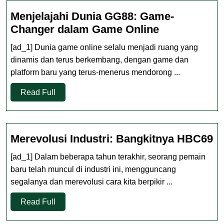
ker
Menjelajahi Dunia GG88: Game-
dan
Menjelajahi
Changer dalam Game Online
mus
Dunia
[ad_1] Dunia game online selalu menjadi ruang yang
live
GG88:
dinamis dan terus berkembang, dengan game dan
Game-
platform baru yang terus-menerus mendorong ...
Changer
Read
dalam
Read Full
Full
Game
Online
Me
Merevolusi Industri: Bangkitnya HBC69
In
[ad_1] Dalam beberapa tahun terakhir, seorang pemain
B
baru telah muncul di industri ini, mengguncang
H
segalanya dan merevolusi cara kita berpikir ...
Read
Read Full
Full