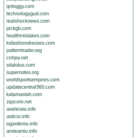
qrdoggy.com
technologygud.com
realshocknews.com
pickgb.com
healthmistakes.com
ksfashiondresses.com
patterntrader.org
cnhpa.net
sitalotus.com
supernotes.org
worldsportsempires.com
updatecentral360.com
katamastah.com
zqscore.net
aseleraio.info
asticio.info
egardenio.info
arxteamio.info