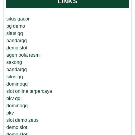
LINKS
situs gacor
pg demo
situs qq
bandarqq
demo slot
agen bola resmi
sakong
bandarqq
situs qq
dominoqq
slot online terpercaya
pkv qq
dominoqq
pkv
slot demo zeus
demo slot
demo slot