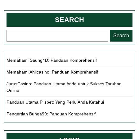
SEARCH
Search
Memahami Saung4D: Panduan Komprehensif
Memahami Ahlicasino: Panduan Komprehensif
JurusCasino: Panduan Utama Anda untuk Sukses Taruhan
Online
Panduan Utama Plisbet: Yang Perlu Anda Ketahui
Pengertian Bunga99: Panduan Komprehensif