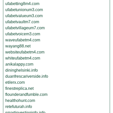
ufabetting8m4.com
ufabetunionum3.com
ufabetvalueum3.com
ufabetvaultm7.com
ufabetvillageum7.com
ufabetvoicem3.com
waveufabetm4.com
wayang88.net
websiteufabetm4.com
whiteufabetm4.com
anikalappy.com
dininghelsinki.info
duanfrescariverside.info
etilerx.com
finestreplica.net
flounderandfumble.com
healthohunt.com
retefuturah.info
smartinvestinginfo.info