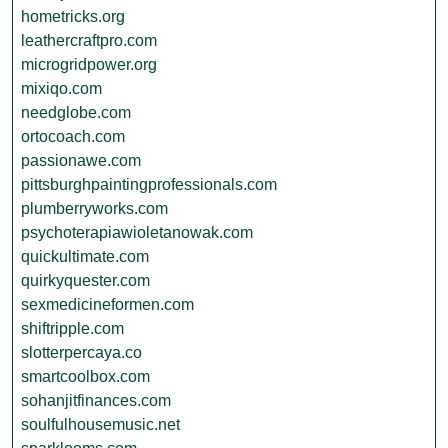
hometricks.org
leathercraftpro.com
microgridpower.org
mixiqo.com
needglobe.com
ortocoach.com
passionawe.com
pittsburghpaintingprofessionals.com
plumberryworks.com
psychoterapiawioletanowak.com
quickultimate.com
quirkyquester.com
sexmedicineformen.com
shiftripple.com
slotterpercaya.co
smartcoolbox.com
sohanjitfinances.com
soulfulhousemusic.net