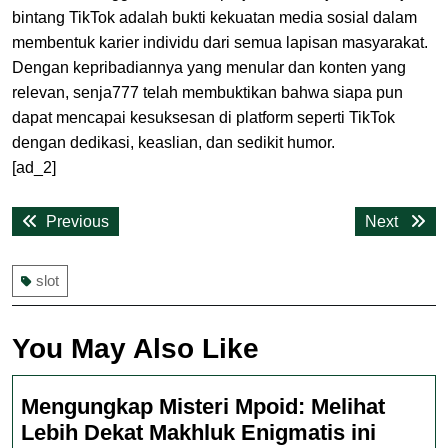
bintang TikTok adalah bukti kekuatan media sosial dalam
membentuk karier individu dari semua lapisan masyarakat.
Dengan kepribadiannya yang menular dan konten yang
relevan, senja777 telah membuktikan bahwa siapa pun
dapat mencapai kesuksesan di platform seperti TikTok
dengan dedikasi, keaslian, dan sedikit humor.
[ad_2]
Post
Previous
Next
Previous
Next
navigation
post:
post:
slot
You May Also Like
Mengungkap Misteri Mpoid: Melihat
Mengu
Lebih Dekat Makhluk Enigmatis ini