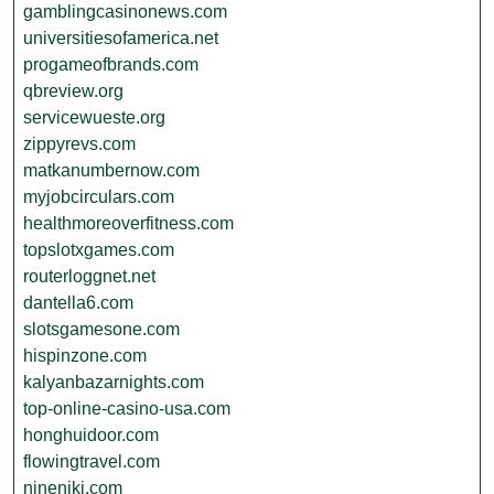
gamblingcasinonews.com
universitiesofamerica.net
progameofbrands.com
qbreview.org
servicewueste.org
zippyrevs.com
matkanumbernow.com
myjobcirculars.com
healthmoreoverfitness.com
topslotxgames.com
routerloggnet.net
dantella6.com
slotsgamesone.com
hispinzone.com
kalyanbazarnights.com
top-online-casino-usa.com
honghuidoor.com
flowingtravel.com
nineniki.com