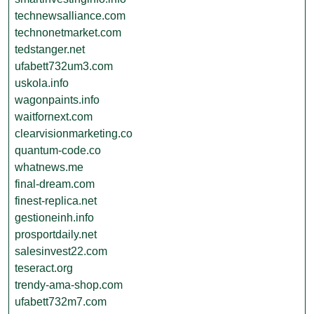
technewsalliance.com
technonetmarket.com
tedstanger.net
ufabett732um3.com
uskola.info
wagonpaints.info
waitfornext.com
clearvisionmarketing.co
quantum-code.co
whatnews.me
final-dream.com
finest-replica.net
gestioneinh.info
prosportdaily.net
salesinvest22.com
teseract.org
trendy-ama-shop.com
ufabett732m7.com