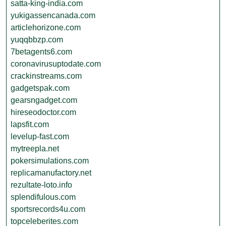
satta-king-india.com
yukigassencanada.com
articlehorizone.com
yuqqbbzp.com
7betagents6.com
coronavirusuptodate.com
crackinstreams.com
gadgetspak.com
gearsngadget.com
hireseodoctor.com
lapsfit.com
levelup-fast.com
mytreepla.net
pokersimulations.com
replicamanufactory.net
rezultate-loto.info
splendifulous.com
sportsrecords4u.com
topceleberites.com