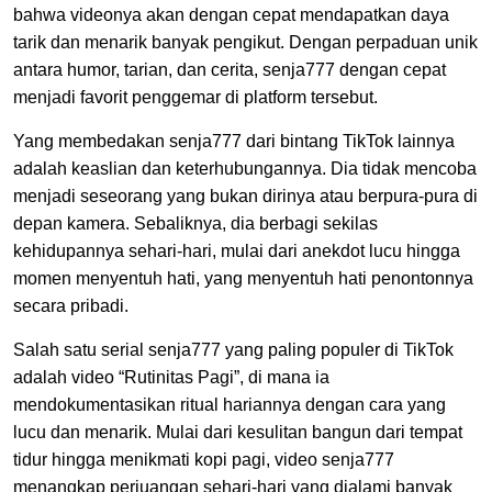
bahwa videonya akan dengan cepat mendapatkan daya
tarik dan menarik banyak pengikut. Dengan perpaduan unik
antara humor, tarian, dan cerita, senja777 dengan cepat
menjadi favorit penggemar di platform tersebut.
Yang membedakan senja777 dari bintang TikTok lainnya
adalah keaslian dan keterhubungannya. Dia tidak mencoba
menjadi seseorang yang bukan dirinya atau berpura-pura di
depan kamera. Sebaliknya, dia berbagi sekilas
kehidupannya sehari-hari, mulai dari anekdot lucu hingga
momen menyentuh hati, yang menyentuh hati penontonnya
secara pribadi.
Salah satu serial senja777 yang paling populer di TikTok
adalah video “Rutinitas Pagi”, di mana ia
mendokumentasikan ritual hariannya dengan cara yang
lucu dan menarik. Mulai dari kesulitan bangun dari tempat
tidur hingga menikmati kopi pagi, video senja777
menangkap perjuangan sehari-hari yang dialami banyak