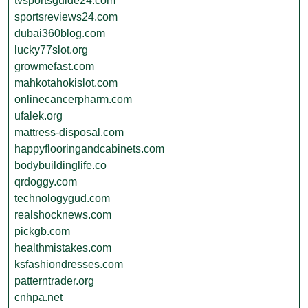
tvsportsguide24.com
sportsreviews24.com
dubai360blog.com
lucky77slot.org
growmefast.com
mahkotahokislot.com
onlinecancerpharm.com
ufalek.org
mattress-disposal.com
happyflooringandcabinets.com
bodybuildinglife.co
qrdoggy.com
technologygud.com
realshocknews.com
pickgb.com
healthmistakes.com
ksfashiondresses.com
patterntrader.org
cnhpa.net