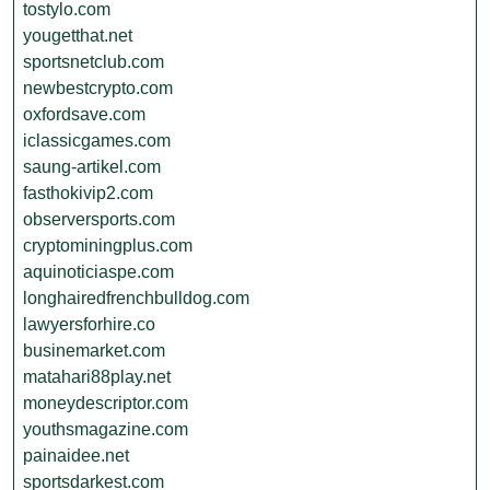
tostylo.com
yougetthat.net
sportsnetclub.com
newbestcrypto.com
oxfordsave.com
iclassicgames.com
saung-artikel.com
fasthokivip2.com
observersports.com
cryptominingplus.com
aquinoticiaspe.com
longhairedfrenchbulldog.com
lawyersforhire.co
businemarket.com
matahari88play.net
moneydescriptor.com
youthsmagazine.com
painaidee.net
sportsdarkest.com