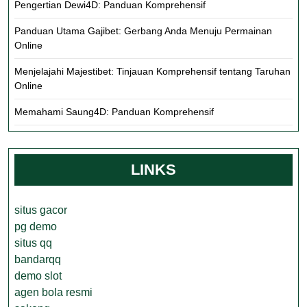
Pengertian Dewi4D: Panduan Komprehensif
Panduan Utama Gajibet: Gerbang Anda Menuju Permainan
Online
Menjelajahi Majestibet: Tinjauan Komprehensif tentang Taruhan
Online
Memahami Saung4D: Panduan Komprehensif
LINKS
situs gacor
pg demo
situs qq
bandarqq
demo slot
agen bola resmi