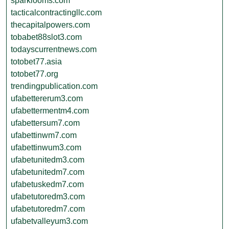
sparklooms.com
tacticalcontractingllc.com
thecapitalpowers.com
tobabet88slot3.com
todayscurrentnews.com
totobet77.asia
totobet77.org
trendingpublication.com
ufabettererum3.com
ufabettermentm4.com
ufabettersum7.com
ufabettinwm7.com
ufabettinwum3.com
ufabetunitedm3.com
ufabetunitedm7.com
ufabetuskedm7.com
ufabetutoredm3.com
ufabetutoredm7.com
ufabetvalleyum3.com