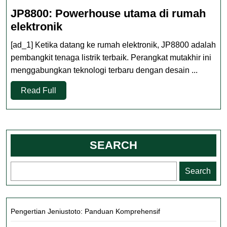
Industri
JP8800: Powerhouse utama di rumah
E-
JP8800:
elektronik
Commer
Powerhouse
[ad_1] Ketika datang ke rumah elektronik, JP8800 adalah
utama
pembangkit tenaga listrik terbaik. Perangkat mutakhir ini
di
menggabungkan teknologi terbaru dengan desain ...
rumah
Read
elektronik
Read Full
Full
SEARCH
Search
Pengertian Jeniustoto: Panduan Komprehensif