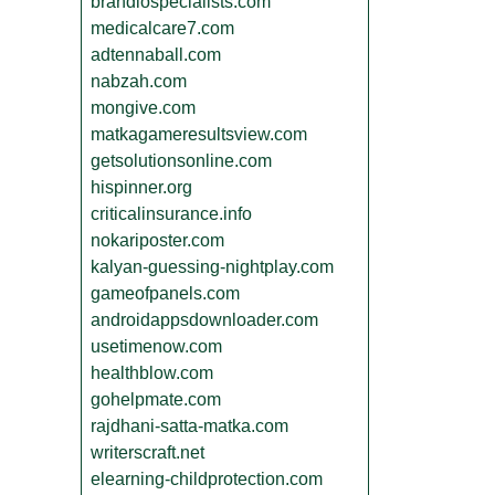
brandiospecialists.com
medicalcare7.com
adtennaball.com
nabzah.com
mongive.com
matkagameresultsview.com
getsolutionsonline.com
hispinner.org
criticalinsurance.info
nokariposter.com
kalyan-guessing-nightplay.com
gameofpanels.com
androidappsdownloader.com
usetimenow.com
healthblow.com
gohelpmate.com
rajdhani-satta-matka.com
writerscraft.net
elearning-childprotection.com