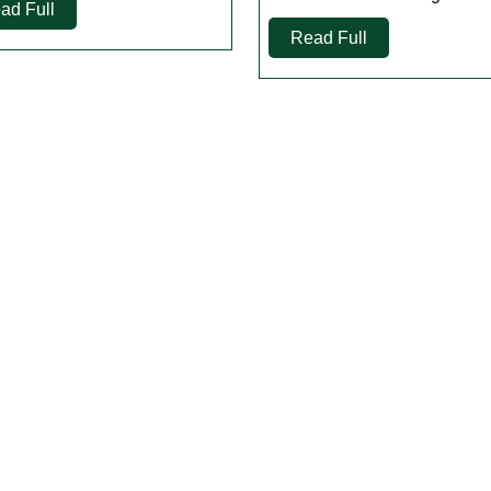
Read
ad Full
Boo
Full
Read
Read Full
Full