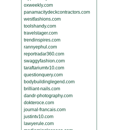
oxweekly.com
panamacitydeckcontractors.com
westfashions.com
toolshandy.com
travelstager.com
trendinspires.com
rannyephul.com
reportradar360.com
swaggyfashion.com
taraftariumtv10.com
questionquery.com
bodybuildinglegend.com
brilliant-nails.com
dandr-photography.com
dokteroce.com
journal-francais.com
justintv10.com
lawyerule.com