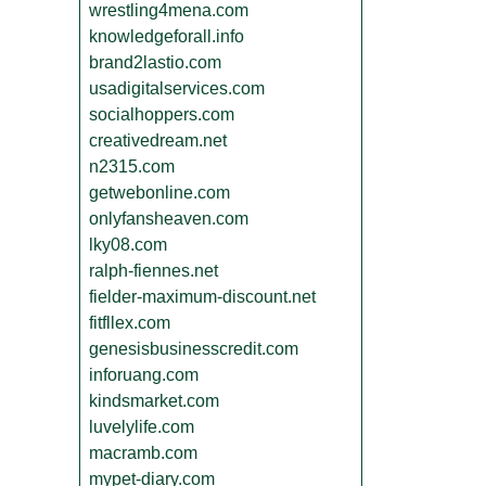
wrestling4mena.com
knowledgeforall.info
brand2lastio.com
usadigitalservices.com
socialhoppers.com
creativedream.net
n2315.com
getwebonline.com
onlyfansheaven.com
lky08.com
ralph-fiennes.net
fielder-maximum-discount.net
fitfllex.com
genesisbusinesscredit.com
inforuang.com
kindsmarket.com
luvelylife.com
macramb.com
mypet-diary.com