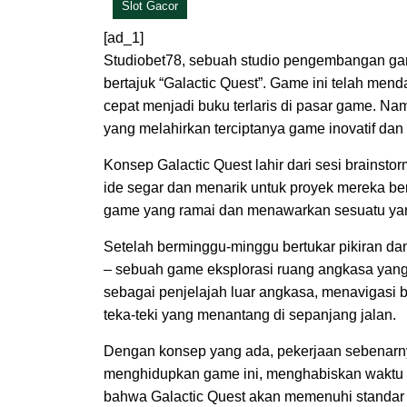
Slot Gacor
[ad_1]
Studiobet78, sebuah studio pengembangan gam
bertajuk “Galactic Quest”. Game ini telah men
cepat menjadi buku terlaris di pasar game. N
yang melahirkan terciptanya game inovatif dan
Konsep Galactic Quest lahir dari sesi brainst
ide segar dan menarik untuk proyek mereka ber
game yang ramai dan menawarkan sesuatu yan
Setelah berminggu-minggu bertukar pikiran da
– sebuah game eksplorasi ruang angkasa yang 
sebagai penjelajah luar angkasa, menavigasi
teka-teki yang menantang di sepanjang jalan.
Dengan konsep yang ada, pekerjaan sebenarnya
menghidupkan game ini, menghabiskan waktu 
bahwa Galactic Quest akan memenuhi standar ti