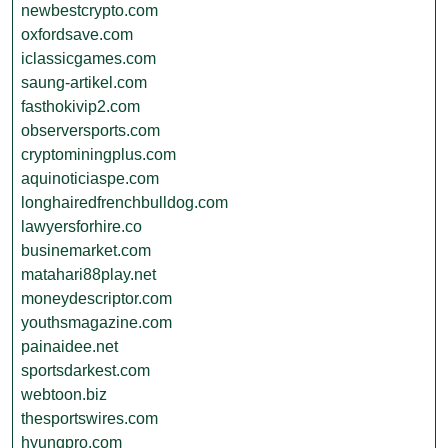
newbestcrypto.com
oxfordsave.com
iclassicgames.com
saung-artikel.com
fasthokivip2.com
observersports.com
cryptominingplus.com
aquinoticiaspe.com
longhairedfrenchbulldog.com
lawyersforhire.co
businemarket.com
matahari88play.net
moneydescriptor.com
youthsmagazine.com
painaidee.net
sportsdarkest.com
webtoon.biz
thesportswires.com
hyungpro.com