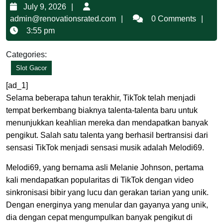
July
July 9, 2026
9,
admin@renovationsrated
admin@renovationsrated.com
0 Comments
2026
3:55 pm
Categories:
Slot Gacor
[ad_1]
Selama beberapa tahun terakhir, TikTok telah menjadi
tempat berkembang biaknya talenta-talenta baru untuk
menunjukkan keahlian mereka dan mendapatkan banyak
pengikut. Salah satu talenta yang berhasil bertransisi dari
sensasi TikTok menjadi sensasi musik adalah Melodi69.
Melodi69, yang bernama asli Melanie Johnson, pertama
kali mendapatkan popularitas di TikTok dengan video
sinkronisasi bibir yang lucu dan gerakan tarian yang unik.
Dengan energinya yang menular dan gayanya yang unik,
dia dengan cepat mengumpulkan banyak pengikut di