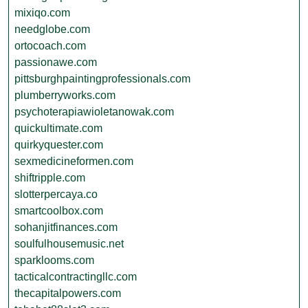
mixiqo.com
needglobe.com
ortocoach.com
passionawe.com
pittsburghpaintingprofessionals.com
plumberryworks.com
psychoterapiawioletanowak.com
quickultimate.com
quirkyquester.com
sexmedicineformen.com
shiftripple.com
slotterpercaya.co
smartcoolbox.com
sohanjitfinances.com
soulfulhousemusic.net
sparklooms.com
tacticalcontractingllc.com
thecapitalpowers.com