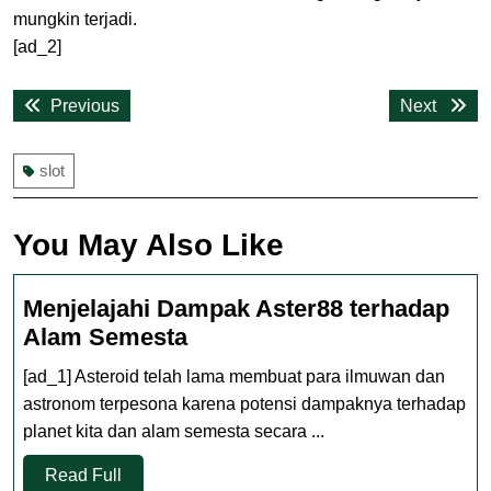
mungkin terjadi.
[ad_2]
Post
Previous
Next
Previous
Next
navigation
post:
post:
slot
You May Also Like
Menjelajahi Dampak Aster88 terhadap
Menjelajahi
Alam Semesta
Dampak
[ad_1] Asteroid telah lama membuat para ilmuwan dan
Aster88
astronom terpesona karena potensi dampaknya terhadap
terhadap
planet kita dan alam semesta secara ...
Alam
Read
Semesta
Read Full