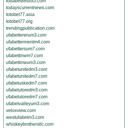
tobabet88slot3.com
todayscurrentnews.com
totobet77.asia
totobet77.org
trendingpublication.com
ufabettererum3.com
ufabettermentm4.com
ufabettersum7.com
ufabettinwm7.com
ufabettinwum3.com
ufabetunitedm3.com
ufabetunitedm7.com
ufabetuskedm7.com
ufabetutoredm3.com
ufabetutoredm7.com
ufabetvalleyum3.com
veloxview.com
westufabetm3.com
whiskeybrothersllc.com