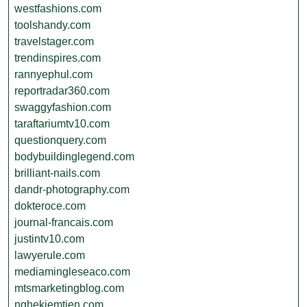
westfashions.com
toolshandy.com
travelstager.com
trendinspires.com
rannyephul.com
reportradar360.com
swaggyfashion.com
taraftariumtv10.com
questionquery.com
bodybuildinglegend.com
brilliant-nails.com
dandr-photography.com
dokteroce.com
journal-francais.com
justintv10.com
lawyerule.com
mediamingleseaco.com
mtsmarketingblog.com
nghekiemtien.com