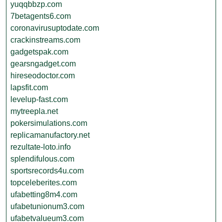
yuqqbbzp.com
7betagents6.com
coronavirusuptodate.com
crackinstreams.com
gadgetspak.com
gearsngadget.com
hireseodoctor.com
lapsfit.com
levelup-fast.com
mytreepla.net
pokersimulations.com
replicamanufactory.net
rezultate-loto.info
splendifulous.com
sportsrecords4u.com
topceleberites.com
ufabetting8m4.com
ufabetunionum3.com
ufabetvalueum3.com