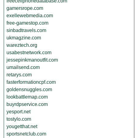
freecellphonedatabase.com
gamersrope.com
exellewebmedia.com
free-gamestop.com
sinbadtravels.com
ukmagzine.com
wareztech.org
usabestnetwork.com
jessepinkmanoutfit.com
umailsend.com
retarys.com
fasterformationcpf.com
goldensnuggles.com
lookbattlemap.com
buyrdpservice.com
yesport.net
tostylo.com
yougetthat.net
sportsnetclub.com