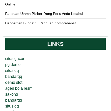
Online
Panduan Utama Plisbet: Yang Perlu Anda Ketahui
Pengertian Bunga99: Panduan Komprehensif
LINKS
situs gacor
pg demo
situs qq
bandarqq
demo slot
agen bola resmi
sakong
bandarqq
situs qq