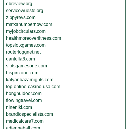
qbreview.org
servicewueste.org
zippyrevs.com
matkanumbernow.com
myjobcirculars.com
healthmoreoverfitness.com
topslotxgames.com
routerloggnet.net
dantella6.com
slotsgamesone.com
hispinzone.com
kalyanbazarnights.com
top-online-casino-usa.com
honghuidoor.com
flowingtravel.com
nineniki.com
brandiospecialists.com
medicalcare7.com
adtennaball.com