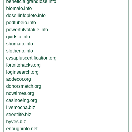
beneficialgrandiose.info
blomaio.info
dosellinfoplete.info
podtubeio.info
powerfulvolatile.info
qvidsio.info
shumaio.info
slotherio.info
cysapluscertification.org
fortnitehacks.org
loginsearch.org
aodecor.org
donorsmatch.org
nowtimes.org
casinoeing.org
livemocha.biz
streetlife.biz
hyves.biz
enoughinfo.net