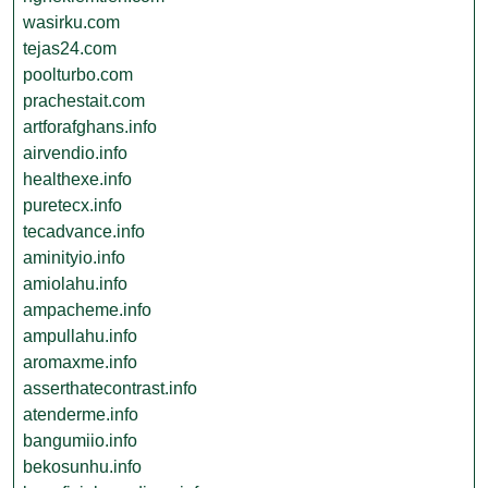
wasirku.com
tejas24.com
poolturbo.com
prachestait.com
artforafghans.info
airvendio.info
healthexe.info
puretecx.info
tecadvance.info
aminityio.info
amiolahu.info
ampacheme.info
ampullahu.info
aromaxme.info
asserthatecontrast.info
atenderme.info
bangumiio.info
bekosunhu.info