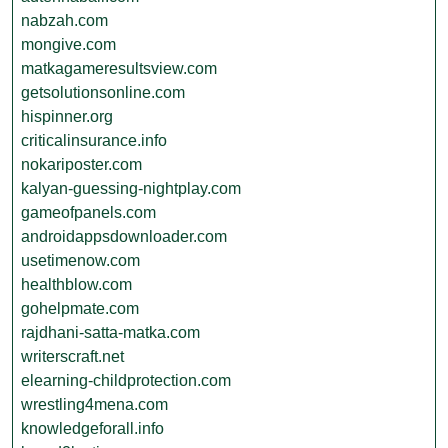
nabzah.com
mongive.com
matkagameresultsview.com
getsolutionsonline.com
hispinner.org
criticalinsurance.info
nokariposter.com
kalyan-guessing-nightplay.com
gameofpanels.com
androidappsdownloader.com
usetimenow.com
healthblow.com
gohelpmate.com
rajdhani-satta-matka.com
writerscraft.net
elearning-childprotection.com
wrestling4mena.com
knowledgeforall.info