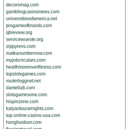
decorsmag.com
gamblingcasinonews.com
universitiesofamerica.net
progameofbrands.com
qbreview.org
servicewueste.org
zippyrevs.com
matkanumbernow.com
myjobcirculars.com
healthmoreoverfitness.com
topslotxgames.com
routerloggnet.net
dantella6.com
slotsgamesone.com
hispinzone.com
kalyanbazarnights.com
top-online-casino-usa.com
honghuidoor.com