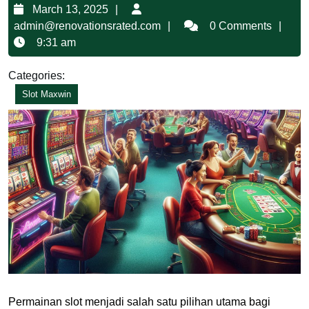
March
March 13, 2025
13,
admin@renovationsrated
admin@renovationsrated.com
0 Comments
2025
9:31 am
Categories:
Slot Maxwin
Permainan slot menjadi salah satu pilihan utama bagi