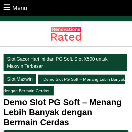
Skip
Menu
Menu
to
content
Skip
to
content
Slot Gacor Hari Ini dari PG Soft, Slot X500 untuk
Maxwin Terbesar
Slot Maxwin
Demo Slot PG Soft – Menang Lebih Banyak
dengan Bermain Cerdas
Demo Slot PG Soft – Menang
Lebih Banyak dengan
Bermain Cerdas