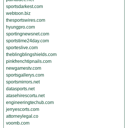
sportsdarkest.com
webtoon.biz
thesportswires.com
hyungpro.com
sportingnewsnet.com
sportstime24day.com
sporteslive.com
theblingblingshields.com
pinkfrenchtipnails.com
newgamestv.com
sportsgallerys.com
sportsmirrors.net
datasports.net
atasehirescortu.net
engineeringtechub.com
jerryescorts.com
attorneylegal.co
voomb.com