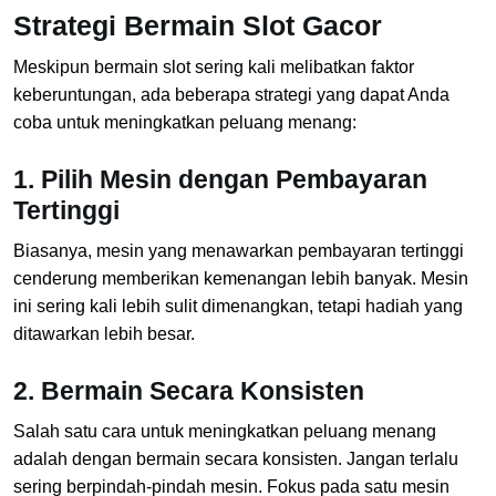
Strategi Bermain Slot Gacor
Meskipun bermain slot sering kali melibatkan faktor
keberuntungan, ada beberapa strategi yang dapat Anda
coba untuk meningkatkan peluang menang:
1. Pilih Mesin dengan Pembayaran
Tertinggi
Biasanya, mesin yang menawarkan pembayaran tertinggi
cenderung memberikan kemenangan lebih banyak. Mesin
ini sering kali lebih sulit dimenangkan, tetapi hadiah yang
ditawarkan lebih besar.
2. Bermain Secara Konsisten
Salah satu cara untuk meningkatkan peluang menang
adalah dengan bermain secara konsisten. Jangan terlalu
sering berpindah-pindah mesin. Fokus pada satu mesin