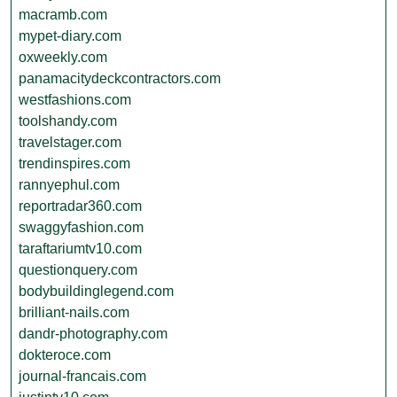
macramb.com
mypet-diary.com
oxweekly.com
panamacitydeckcontractors.com
westfashions.com
toolshandy.com
travelstager.com
trendinspires.com
rannyephul.com
reportradar360.com
swaggyfashion.com
taraftariumtv10.com
questionquery.com
bodybuildinglegend.com
brilliant-nails.com
dandr-photography.com
dokteroce.com
journal-francais.com