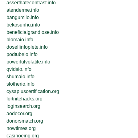
asserthatecontrast.info
atenderme.info
bangumiio.info
bekosunhu.info
beneficialgrandiose.info
blomaio.info
dosellinfoplete.info
podtubeio.info
powerfulvolatile.info
qvidsio.info
shumaio.info
slotherio.info
cysapluscertification.org
fortnitehacks.org
loginsearch.org
aodecor.org
donorsmatch.org
nowtimes.org
casinoeing.org