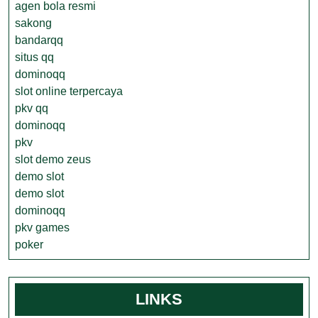
agen bola resmi
sakong
bandarqq
situs qq
dominoqq
slot online terpercaya
pkv qq
dominoqq
pkv
slot demo zeus
demo slot
demo slot
dominoqq
pkv games
poker
LINKS