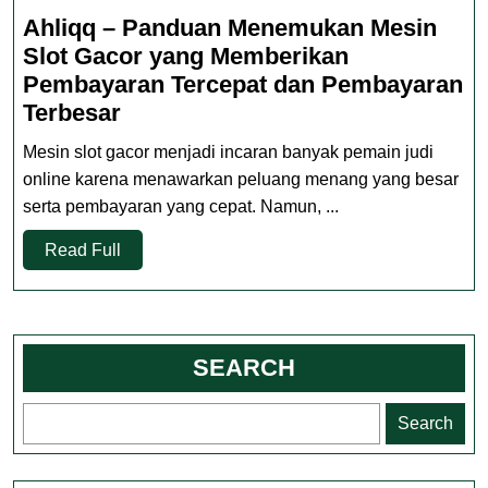
Ahliqq – Panduan Menemukan Mesin
Slot Gacor yang Memberikan
Pembayaran Tercepat dan Pembayaran
Ahliqq
Terbesar
–
Mesin slot gacor menjadi incaran banyak pemain judi
Panduan
online karena menawarkan peluang menang yang besar
Menemukan
serta pembayaran yang cepat. Namun, ...
Mesin
Slot
Read
Read Full
Full
Gacor
yang
Memberikan
Pembayaran
SEARCH
Tercepat
dan
Search
Pembayaran
Terbesar