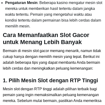
Pengaturan Mesin
: Beberapa kasino mengatur mesin slot
mereka untuk memberikan hasil tertentu dalam jangka
waktu tertentu. Pemain yang mengetahui waktu atau
kondisi tertentu dalam permainan bisa lebih cerdas dalam
memilih mesin.
Cara Memanfaatkan Slot Gacor
untuk Menang Lebih Banyak
Bermain di mesin slot gacor memang menarik, namun tidak
cukup hanya dengan memilih mesin yang tepat. Berikut ini
adalah beberapa tips yang dapat membantu Anda bermain
lebih cerdas dan meningkatkan peluang kemenangan:
1. Pilih Mesin Slot dengan RTP Tinggi
Mesin slot dengan RTP tinggi adalah pilihan terbaik bagi
pemain yang ingin memaksimalkan peluang kemenangan
mereka. Sebelum mulai bermain, pastikan Anda memeriksa