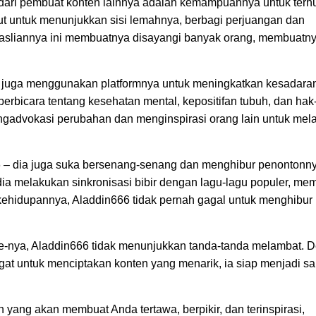
dari pembuat konten lainnya adalah kemampuannya untuk ter
kut untuk menunjukkan sisi lemahnya, berbagi perjuangan dan
sliannya ini membuatnya disayangi banyak orang, membuatn
6 juga menggunakan platformnya untuk meningkatkan kesadara
 berbicara tentang kesehatan mental, kepositifan tubuh, dan hak
advokasi perubahan dan menginspirasi orang lain untuk mel
6 – dia juga suka bersenang-senang dan menghibur penontonn
ia melakukan sinkronisasi bibir dengan lagu-lagu populer, me
ar kehidupannya, Aladdin666 tidak pernah gagal untuk menghibur
e-nya, Aladdin666 tidak menunjukkan tanda-tanda melambat. 
t untuk menciptakan konten yang menarik, ia siap menjadi sa
 yang akan membuat Anda tertawa, berpikir, dan terinspirasi,