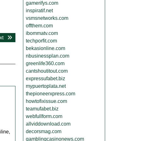
gamerifys.com
inspiratif.net
vsmsnetworks.com
offthem.com
ibommatv.com
Next
xt
techporfit.com
post:
bekasionline.com
nbusinessplan.com
greenlife360.com
cantshoutitout.com
expressufabet.biz
mypuertoplata.net
thepioneerxpress.com
howtofixissue.com
teamufabet.biz
webfullform.com
arkan
allviddownload.com
nsi
decorsmag.com
line,
mainan
gamblingcasinonews.com