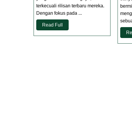
Terbaru
terkecuali rilisan terbaru mereka.
bermi
dari
Dengan fokus pada ...
meng
Orion88
sebua
Read
Read Full
Full
Re