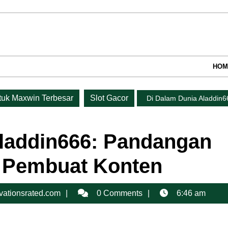
HOM
untuk Maxwin Terbesar
Slot Gacor
Di Dalam Dunia Aladdin6
laddin666: Pandangan
g Pembuat Konten
admin@renovationsrated.com
ationsrated.com
0 Comments
6:46 am