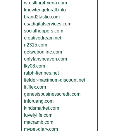
wrestling4mena.com
knowledgeforall.info
brand2lastio.com
usadigitalservices.com
socialhoppers.com
creativedream.net
n2315.com
getwebonline.com
onlyfansheaven.com
lky08.com
ralph-fiennes.net
fielder-maximum-discount.net
fitfllex.com
genesisbusinesscredit.com
inforuang.com
kindsmarket.com
luvelylife.com
macramb.com
mypet-diary.com