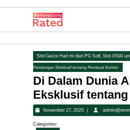
Skip
to
content
Skip
to
content
Slot Gacor Hari Ini dari PG Soft, Slot X500 
Pandangan Eksklusif tentang Pembuat Konten
Di Dalam Dunia A
Eksklusif tentan
November
November 27, 2025
admin@renov
27,
2025
Categories: