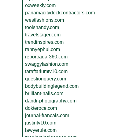
oxweekly.com
panamacitydeckcontractors.com
westfashions.com
toolshandy.com
travelstager.com
trendinspires.com
rannyephul.com
reportradar360.com
swaggyfashion.com
taraftariumtv10.com
questionquery.com
bodybuildinglegend.com
brilliant-nails.com
dandr-photography.com
dokteroce.com
journal-francais.com
justintv10.com
lawyerule.com