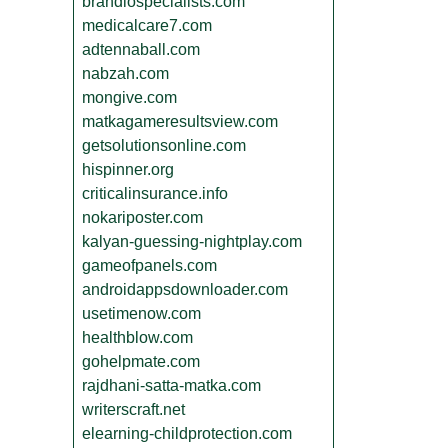
brandiospecialists.com
medicalcare7.com
adtennaball.com
nabzah.com
mongive.com
matkagameresultsview.com
getsolutionsonline.com
hispinner.org
criticalinsurance.info
nokariposter.com
kalyan-guessing-nightplay.com
gameofpanels.com
androidappsdownloader.com
usetimenow.com
healthblow.com
gohelpmate.com
rajdhani-satta-matka.com
writerscraft.net
elearning-childprotection.com