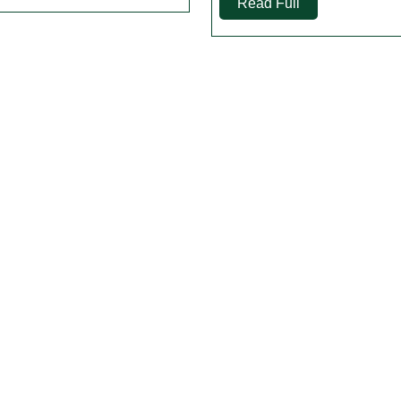
Read
Read Full
a
Taru
Full
h
Onli
e