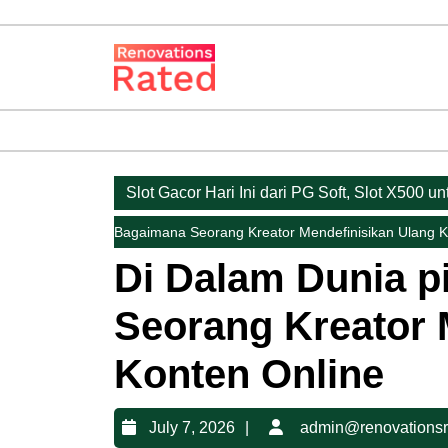
Skip
to
content
Skip
to
content
Slot Gacor Hari Ini dari PG Soft, Slot X500 
Bagaimana Seorang Kreator Mendefinisikan Ulang K
Di Dalam Dunia p
Seorang Kreator 
Konten Online
July
July 7, 2026
admin@renovationsr