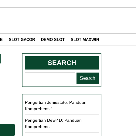
E
SLOT GACOR
DEMO SLOT
SLOT MAXWIN
:
SEARCH
Search
Pengertian Jeniustoto: Panduan
Komprehensif
Pengertian Dewi4D: Panduan
Komprehensif