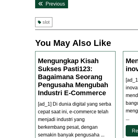
Post
Previous
Previous
navigation
post:
slot
You May Also Like
Mengungkap Kisah
Men
Sukses Pasti123:
ino
Bagaimana Seorang
[ad_1
Pengusaha Mengubah
inova
Mengung
Industri E-Commerce
mende
Kisah
bangu
[ad_1] Di dunia digital yang serba
Sukses
meng
cepat saat ini, e-commerce telah
Pasti123:
...
menjadi industri yang
Bagaiman
berkembang pesat, dengan
Re
Seorang
semakin banyak pengusaha ...