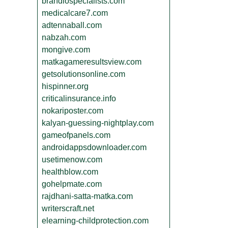
brandiospecialists.com
medicalcare7.com
adtennaball.com
nabzah.com
mongive.com
matkagameresultsview.com
getsolutionsonline.com
hispinner.org
criticalinsurance.info
nokariposter.com
kalyan-guessing-nightplay.com
gameofpanels.com
androidappsdownloader.com
usetimenow.com
healthblow.com
gohelpmate.com
rajdhani-satta-matka.com
writerscraft.net
elearning-childprotection.com