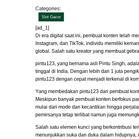
7,
2026
Categories:
Slot Gacor
[ad_1]
Di era digital saat ini, pembuat konten telah m
Instagram, dan TikTok, individu memiliki ke
global. Salah satu kreator yang membuat gebra
pintu123, yang bernama asli Pintu Singh, ada
tinggal di India. Dengan lebih dari 1 juta pen
pintu123 dengan cepat menjadi terkenal di kom
Yang membedakan pintu123 dari pembuat kont
Meskipun banyak pembuat konten berfokus pada
mulai dari mode dan kecantikan hingga perjal
pemirsanya tetap terlibat namun juga memung
Salah satu elemen kunci yang berkontribusi te
menunjukkan suka dan duka dalam hidupnya, 