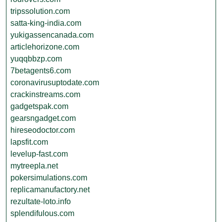
tripssolution.com
satta-king-india.com
yukigassencanada.com
articlehorizone.com
yuqqbbzp.com
7betagents6.com
coronavirusuptodate.com
crackinstreams.com
gadgetspak.com
gearsngadget.com
hireseodoctor.com
lapsfit.com
levelup-fast.com
mytreepla.net
pokersimulations.com
replicamanufactory.net
rezultate-loto.info
splendifulous.com