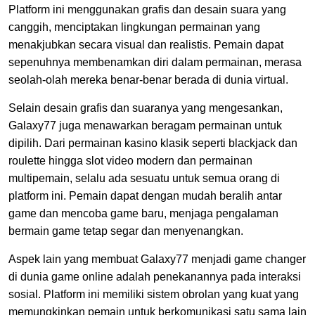
Platform ini menggunakan grafis dan desain suara yang
canggih, menciptakan lingkungan permainan yang
menakjubkan secara visual dan realistis. Pemain dapat
sepenuhnya membenamkan diri dalam permainan, merasa
seolah-olah mereka benar-benar berada di dunia virtual.
Selain desain grafis dan suaranya yang mengesankan,
Galaxy77 juga menawarkan beragam permainan untuk
dipilih. Dari permainan kasino klasik seperti blackjack dan
roulette hingga slot video modern dan permainan
multipemain, selalu ada sesuatu untuk semua orang di
platform ini. Pemain dapat dengan mudah beralih antar
game dan mencoba game baru, menjaga pengalaman
bermain game tetap segar dan menyenangkan.
Aspek lain yang membuat Galaxy77 menjadi game changer
di dunia game online adalah penekanannya pada interaksi
sosial. Platform ini memiliki sistem obrolan yang kuat yang
memungkinkan pemain untuk berkomunikasi satu sama lain