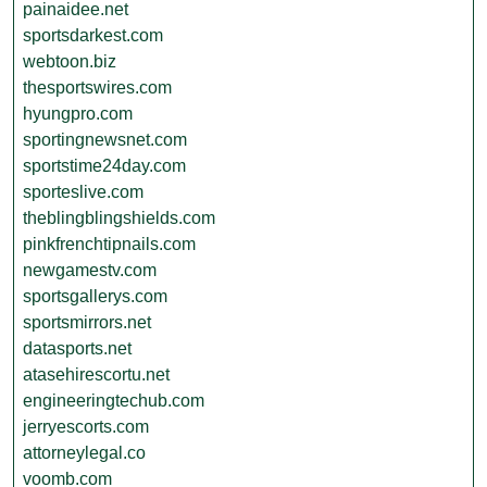
painaidee.net
sportsdarkest.com
webtoon.biz
thesportswires.com
hyungpro.com
sportingnewsnet.com
sportstime24day.com
sporteslive.com
theblingblingshields.com
pinkfrenchtipnails.com
newgamestv.com
sportsgallerys.com
sportsmirrors.net
datasports.net
atasehirescortu.net
engineeringtechub.com
jerryescorts.com
attorneylegal.co
voomb.com