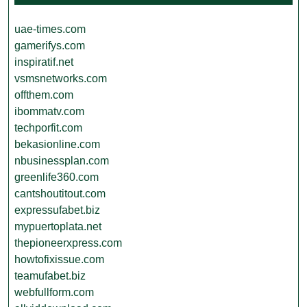
uae-times.com
gamerifys.com
inspiratif.net
vsmsnetworks.com
offthem.com
ibommatv.com
techporfit.com
bekasionline.com
nbusinessplan.com
greenlife360.com
cantshoutitout.com
expressufabet.biz
mypuertoplata.net
thepioneerxpress.com
howtofixissue.com
teamufabet.biz
webfullform.com