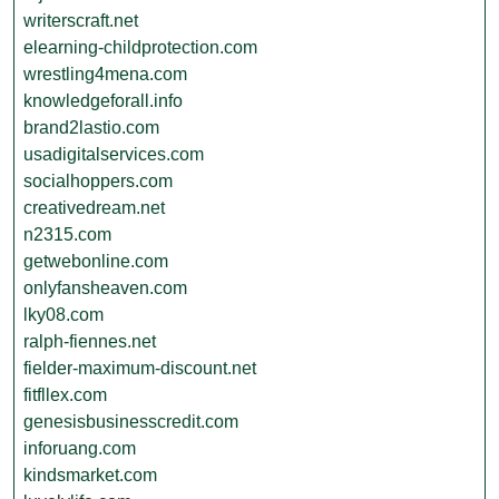
writerscraft.net
elearning-childprotection.com
wrestling4mena.com
knowledgeforall.info
brand2lastio.com
usadigitalservices.com
socialhoppers.com
creativedream.net
n2315.com
getwebonline.com
onlyfansheaven.com
lky08.com
ralph-fiennes.net
fielder-maximum-discount.net
fitfllex.com
genesisbusinesscredit.com
inforuang.com
kindsmarket.com