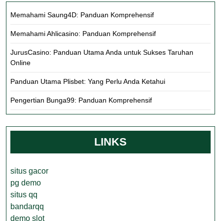
Memahami Saung4D: Panduan Komprehensif
Memahami Ahlicasino: Panduan Komprehensif
JurusCasino: Panduan Utama Anda untuk Sukses Taruhan
Online
Panduan Utama Plisbet: Yang Perlu Anda Ketahui
Pengertian Bunga99: Panduan Komprehensif
LINKS
situs gacor
pg demo
situs qq
bandarqq
demo slot