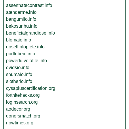
asserthatecontrast.info
atenderme.info
bangumiio.info
bekosunhu.info
beneficialgrandiose.info
blomaio.info
dosellinfoplete.info
podtubeio.info
powerfulvolatile.info
qvidsio.info
shumaio.info
slotherio.info
cysapluscertification.org
fortnitehacks.org
loginsearch.org
aodecor.org
donorsmatch.org
nowtimes.org