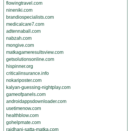
flowingtravel.com
nineniki.com
brandiospecialists.com
medicalcare7.com
adtennaball.com
nabzah.com
mongive.com
matkagameresultsview.com
getsolutionsonline.com
hispinner.org
criticalinsurance.info
nokariposter.com
kalyan-guessing-nightplay.com
gameofpanels.com
androidappsdownloader.com
usetimenow.com
healthblow.com
gohelpmate.com
rajdhani-satta-matka.com