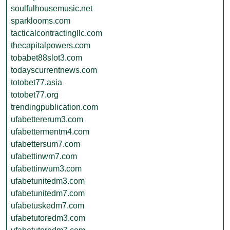
soulfulhousemusic.net
sparklooms.com
tacticalcontractingllc.com
thecapitalpowers.com
tobabet88slot3.com
todayscurrentnews.com
totobet77.asia
totobet77.org
trendingpublication.com
ufabettererum3.com
ufabettermentm4.com
ufabettersum7.com
ufabettinwm7.com
ufabettinwum3.com
ufabetunitedm3.com
ufabetunitedm7.com
ufabetuskedm7.com
ufabetutoredm3.com