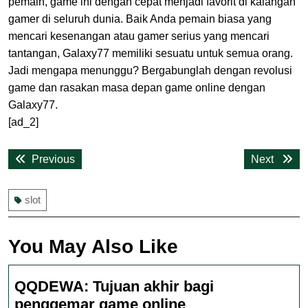
pemain, game ini dengan cepat menjadi favorit di kalangan
gamer di seluruh dunia. Baik Anda pemain biasa yang
mencari kesenangan atau gamer serius yang mencari
tantangan, Galaxy77 memiliki sesuatu untuk semua orang.
Jadi mengapa menunggu? Bergabunglah dengan revolusi
game dan rasakan masa depan game online dengan
Galaxy77.
[ad_2]
Post
Previous
Next
Previous
Next
navigation
post:
post:
slot
You May Also Like
QQDEWA: Tujuan akhir bagi
QQDEWA:
penggemar game online