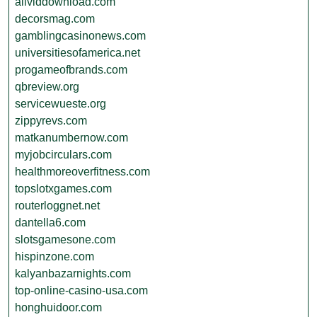
allviddownload.com
decorsmag.com
gamblingcasinonews.com
universitiesofamerica.net
progameofbrands.com
qbreview.org
servicewueste.org
zippyrevs.com
matkanumbernow.com
myjobcirculars.com
healthmoreoverfitness.com
topslotxgames.com
routerloggnet.net
dantella6.com
slotsgamesone.com
hispinzone.com
kalyanbazarnights.com
top-online-casino-usa.com
honghuidoor.com