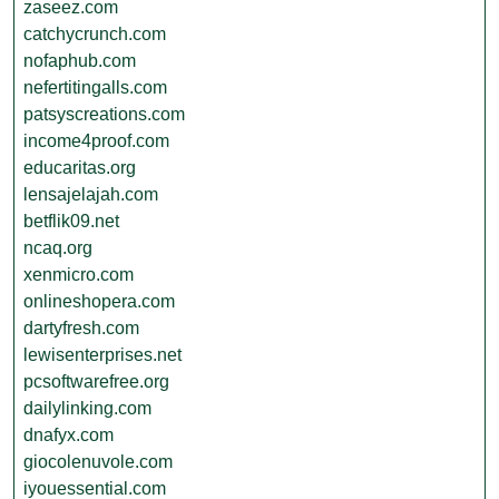
zaseez.com
catchycrunch.com
nofaphub.com
nefertitingalls.com
patsyscreations.com
income4proof.com
educaritas.org
lensajelajah.com
betflik09.net
ncaq.org
xenmicro.com
onlineshopera.com
dartyfresh.com
lewisenterprises.net
pcsoftwarefree.org
dailylinking.com
dnafyx.com
giocolenuvole.com
iyouessential.com