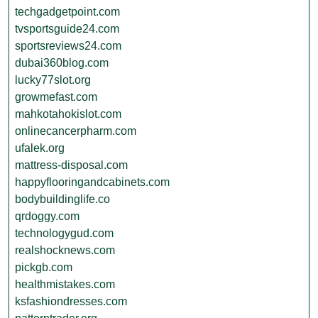
techgadgetpoint.com
tvsportsguide24.com
sportsreviews24.com
dubai360blog.com
lucky77slot.org
growmefast.com
mahkotahokislot.com
onlinecancerpharm.com
ufalek.org
mattress-disposal.com
happyflooringandcabinets.com
bodybuildinglife.co
qrdoggy.com
technologygud.com
realshocknews.com
pickgb.com
healthmistakes.com
ksfashiondresses.com