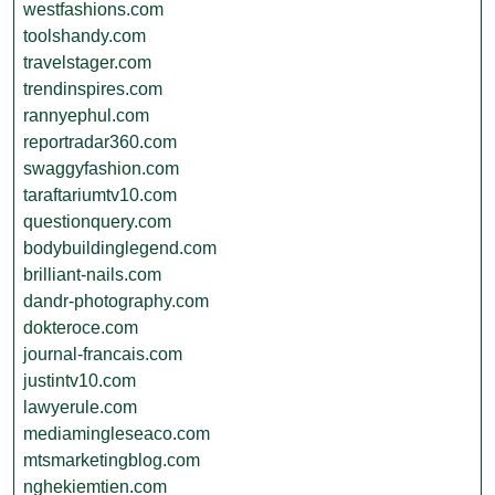
westfashions.com
toolshandy.com
travelstager.com
trendinspires.com
rannyephul.com
reportradar360.com
swaggyfashion.com
taraftariumtv10.com
questionquery.com
bodybuildinglegend.com
brilliant-nails.com
dandr-photography.com
dokteroce.com
journal-francais.com
justintv10.com
lawyerule.com
mediamingleseaco.com
mtsmarketingblog.com
nghekiemtien.com