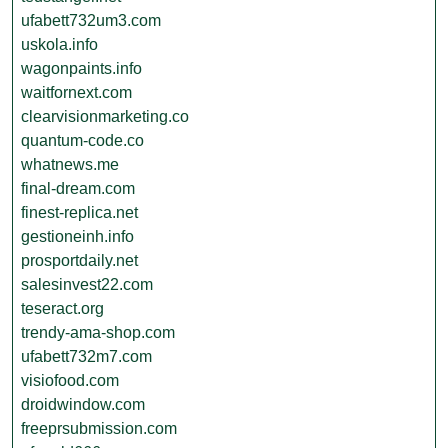
ufabett732um3.com
uskola.info
wagonpaints.info
waitfornext.com
clearvisionmarketing.co
quantum-code.co
whatnews.me
final-dream.com
finest-replica.net
gestioneinh.info
prosportdaily.net
salesinvest22.com
teseract.org
trendy-ama-shop.com
ufabett732m7.com
visiofood.com
droidwindow.com
freeprsubmission.com