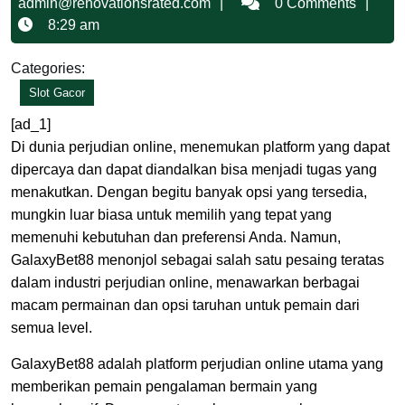
9,
admin@renovationsrated
admin@renovationsrated.com
0 Comments
2025
8:29 am
Categories:
Slot Gacor
[ad_1]
Di dunia perjudian online, menemukan platform yang dapat
dipercaya dan dapat diandalkan bisa menjadi tugas yang
menakutkan. Dengan begitu banyak opsi yang tersedia,
mungkin luar biasa untuk memilih yang tepat yang
memenuhi kebutuhan dan preferensi Anda. Namun,
GalaxyBet88 menonjol sebagai salah satu pesaing teratas
dalam industri perjudian online, menawarkan berbagai
macam permainan dan opsi taruhan untuk pemain dari
semua level.
GalaxyBet88 adalah platform perjudian online utama yang
memberikan pemain pengalaman bermain yang