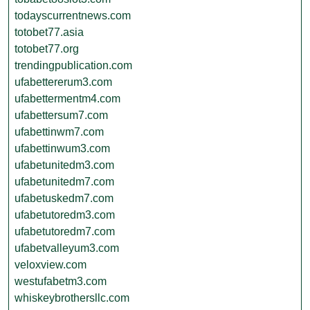
todayscurrentnews.com
totobet77.asia
totobet77.org
trendingpublication.com
ufabettererum3.com
ufabettermentm4.com
ufabettersum7.com
ufabettinwm7.com
ufabettinwum3.com
ufabetunitedm3.com
ufabetunitedm7.com
ufabetuskedm7.com
ufabetutoredm3.com
ufabetutoredm7.com
ufabetvalleyum3.com
veloxview.com
westufabetm3.com
whiskeybrothersllc.com