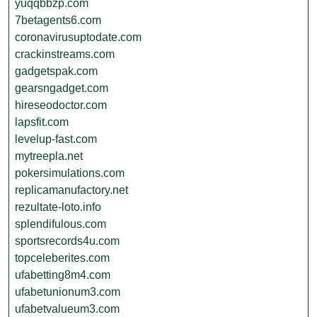
yuqqbbzp.com
7betagents6.com
coronavirusuptodate.com
crackinstreams.com
gadgetspak.com
gearsngadget.com
hireseodoctor.com
lapsfit.com
levelup-fast.com
mytreepla.net
pokersimulations.com
replicamanufactory.net
rezultate-loto.info
splendifulous.com
sportsrecords4u.com
topceleberites.com
ufabetting8m4.com
ufabetunionum3.com
ufabetvalueum3.com