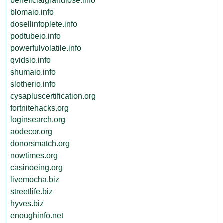
beneficialgrandiose.info
blomaio.info
dosellinfoplete.info
podtubeio.info
powerfulvolatile.info
qvidsio.info
shumaio.info
slotherio.info
cysapluscertification.org
fortnitehacks.org
loginsearch.org
aodecor.org
donorsmatch.org
nowtimes.org
casinoeing.org
livemocha.biz
streetlife.biz
hyves.biz
enoughinfo.net