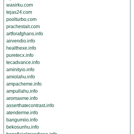
wasirku.com
tejas24.com
poolturbo.com
prachestait.com
artforafghans.info
airvendio.info
healthexe.info
puretecx.info
tecadvance.info
aminityio.info
amiolahu.info
ampacheme.info
ampullahu.info
aromaxme.info
asserthatecontrast.info
atenderme.info
bangumiio.info
bekosunhu.info