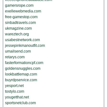
gamersrope.com
exellewebmedia.com
free-gamestop.com
sinbadtravels.com
ukmagzine.com
wareztech.org
usabestnetwork.com
jessepinkmanoutfit.com
umailsend.com
retarys.com
fasterformationcpf.com
goldensnuggles.com
lookbattlemap.com
buyrdpservice.com
yesport.net
tostylo.com
yougetthat.net
sportsnetclub.com