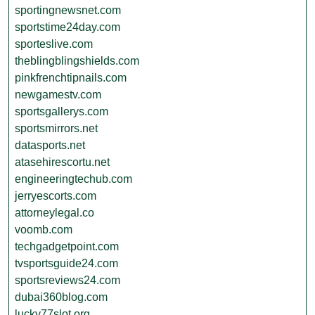
sportingnewsnet.com
sportstime24day.com
sporteslive.com
theblingblingshields.com
pinkfrenchtipnails.com
newgamestv.com
sportsgallerys.com
sportsmirrors.net
datasports.net
atasehirescortu.net
engineeringtechub.com
jerryescorts.com
attorneylegal.co
voomb.com
techgadgetpoint.com
tvsportsguide24.com
sportsreviews24.com
dubai360blog.com
lucky77slot.org