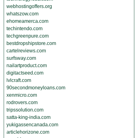
webhostingoffers.org
whatszow.com
ehomeamerca.com
techintendo.com
techgreenpure.com
bestdropshipstore.com
cartelreviews.com
surfsway.com
nailartproduct.com
digitactseed.com
lvlcraft.com
90secondmoneyloans.com
xenmicro.com
rodrovers.com
tripssolution.com
satta-king-india.com
yukigassencanada.com
articlehorizone.com