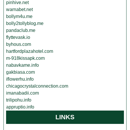
pinhive.net
warnabet.net
bollym4u.me
bolly2tollyblog.me
pandaclub.me
flyttevask.io
byhous.com
hartfordplazahotel.com
m-918kissapk.com
nabavkame.info
gakbiasa.com
iflowerhu.info
chicagocrystalconnection.com
imanabadii.com
trilipohu.info
appruptio.info
LINKS