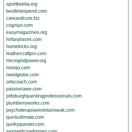
sportkeeda.org
besttimespend.com
careandcure.biz
cogniyo.com
easymagazines.org
hirfanjilasmi.com
hometricks.org
leathercraftpro.com
microgridpower.org
mixiqo.com
needglobe.com
ortocoach.com
passionawe.com
pittsburghpaintingprofessionals.com
plumberryworks.com
psychoterapiawioletanowak.com
quickultimate.com
quirkyquester.com
sexmedicineformen.com