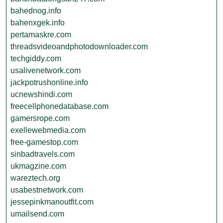
bahednog.info
bahenxgek.info
pertamaskre.com
threadsvideoandphotodownloader.com
techgiddy.com
usalivenetwork.com
jackpotrushonline.info
ucnewshindi.com
freecellphonedatabase.com
gamersrope.com
exellewebmedia.com
free-gamestop.com
sinbadtravels.com
ukmagzine.com
wareztech.org
usabestnetwork.com
jessepinkmanoutfit.com
umailsend.com