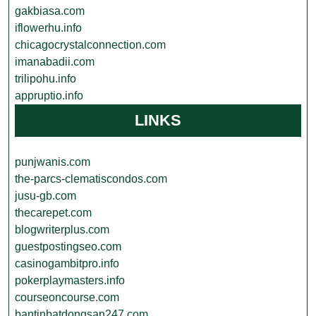
gakbiasa.com
iflowerhu.info
chicagocrystalconnection.com
imanabadii.com
trilipohu.info
appruptio.info
LINKS
punjwanis.com
the-parcs-clematiscondos.com
jusu-gb.com
thecarepet.com
blogwriterplus.com
guestpostingseo.com
casinogambitpro.info
pokerplaymasters.info
courseoncourse.com
bantinbatdongsan247.com