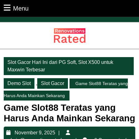
Skip
Menu
Menu
to
content
Skip
to
content
Slot Gacor Hari Ini dari PG Soft, Slot X500 untuk
Maxwin Terbesar
Demo Slot
,
Slot Gacor
Game Slot88 Teratas yang
Harus Anda Mainkan Sekarang
Game Slot88 Teratas yang
Harus Anda Mainkan Sekarang
November
November 9, 2025