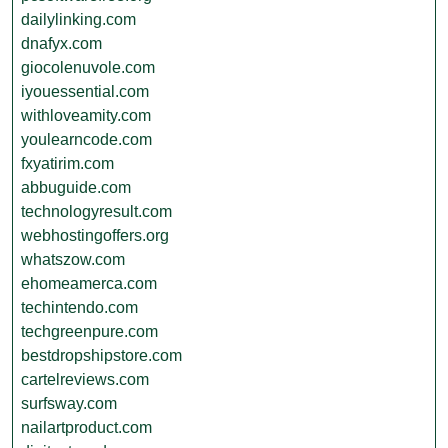
dailylinking.com
dnafyx.com
giocolenuvole.com
iyouessential.com
withloveamity.com
youlearncode.com
fxyatirim.com
abbuguide.com
technologyresult.com
webhostingoffers.org
whatszow.com
ehomeamerca.com
techintendo.com
techgreenpure.com
bestdropshipstore.com
cartelreviews.com
surfsway.com
nailartproduct.com