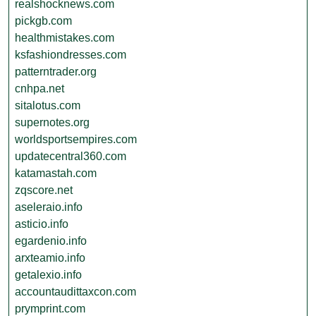
realshocknews.com
pickgb.com
healthmistakes.com
ksfashiondresses.com
patterntrader.org
cnhpa.net
sitalotus.com
supernotes.org
worldsportsempires.com
updatecentral360.com
katamastah.com
zqscore.net
aseleraio.info
asticio.info
egardenio.info
arxteamio.info
getalexio.info
accountaudittaxcon.com
prymprint.com