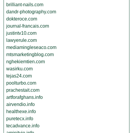
brilliant-nails.com
dandr-photography.com
dokteroce.com
journal-francais.com
justintv10.com
lawyerule.com
mediamingleseaco.com
mtsmarketingblog.com
nghekiemtien.com
wasirku.com
tejas24.com
poolturbo.com
prachestait.com
artforafghans.info
airvendio.info
healthexe.info
puretecx.info
tecadvance.info
aminityio.info