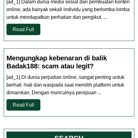
[ad_1] Dalam dunia media sosial dan pembuatan konten
Bagaimana
online, ada banyak sekali individu yang berlomba-lomba
Seseorang
untuk mendapatkan perhatian dan pengikut. ...
Membuat
Gelombang
Read
Read Full
Full
Online
Mengungkap kebenaran di balik
Mengungkap
Badak188: scam atau legit?
kebenaran
[ad_1] Di dunia perjudian online, sangat penting untuk
di
berhati -hati dan waspada saat memilih platform untuk
balik
dimainkan. Dengan munculnya penipuan ...
Badak188:
Read
scam
Read Full
Full
atau
legit?