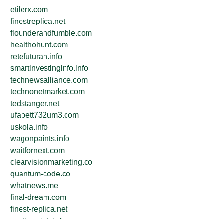
etilerx.com
finestreplica.net
flounderandfumble.com
healthohunt.com
retefuturah.info
smartinvestinginfo.info
technewsalliance.com
technonetmarket.com
tedstanger.net
ufabett732um3.com
uskola.info
wagonpaints.info
waitfornext.com
clearvisionmarketing.co
quantum-code.co
whatnews.me
final-dream.com
finest-replica.net