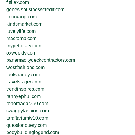
fitfllex.com
genesisbusinesscredit.com
inforuang.com
kindsmarket.com
luvelylife.com
macramb.com
mypet-diary.com
oxweekly.com
panamacitydeckcontractors.com
westfashions.com
toolshandy.com
travelstager.com
trendinspires.com
rannyephul.com
reportradar360.com
swaggyfashion.com
taraftariumtv10.com
questionquery.com
bodybuildinglegend.com