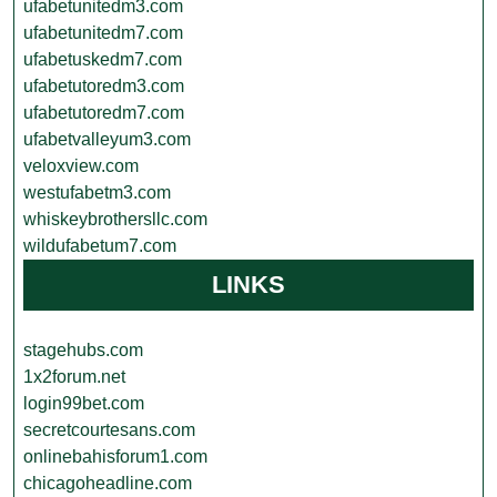
ufabetunitedm3.com
ufabetunitedm7.com
ufabetuskedm7.com
ufabetutoredm3.com
ufabetutoredm7.com
ufabetvalleyum3.com
veloxview.com
westufabetm3.com
whiskeybrothersllc.com
wildufabetum7.com
LINKS
stagehubs.com
1x2forum.net
login99bet.com
secretcourtesans.com
onlinebahisforum1.com
chicagoheadline.com