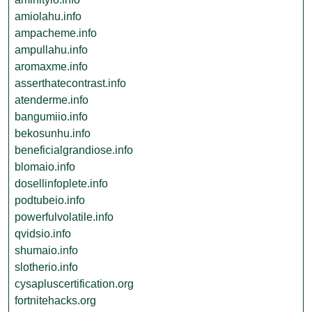
amiolahu.info
ampacheme.info
ampullahu.info
aromaxme.info
asserthatecontrast.info
atenderme.info
bangumiio.info
bekosunhu.info
beneficialgrandiose.info
blomaio.info
dosellinfoplete.info
podtubeio.info
powerfulvolatile.info
qvidsio.info
shumaio.info
slotherio.info
cysapluscertification.org
fortnitehacks.org