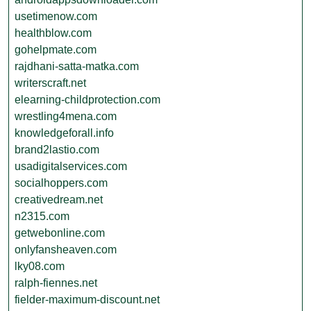
usetimenow.com
healthblow.com
gohelpmate.com
rajdhani-satta-matka.com
writerscraft.net
elearning-childprotection.com
wrestling4mena.com
knowledgeforall.info
brand2lastio.com
usadigitalservices.com
socialhoppers.com
creativedream.net
n2315.com
getwebonline.com
onlyfansheaven.com
lky08.com
ralph-fiennes.net
fielder-maximum-discount.net