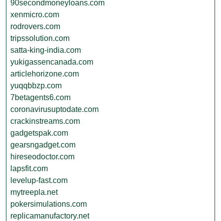
90secondmoneyloans.com
xenmicro.com
rodrovers.com
tripssolution.com
satta-king-india.com
yukigassencanada.com
articlehorizone.com
yuqqbbzp.com
7betagents6.com
coronavirusuptodate.com
crackinstreams.com
gadgetspak.com
gearsngadget.com
hireseodoctor.com
lapsfit.com
levelup-fast.com
mytreepla.net
pokersimulations.com
replicamanufactory.net