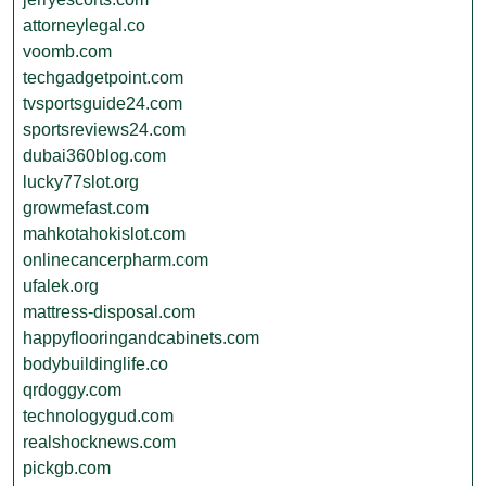
attorneylegal.co
voomb.com
techgadgetpoint.com
tvsportsguide24.com
sportsreviews24.com
dubai360blog.com
lucky77slot.org
growmefast.com
mahkotahokislot.com
onlinecancerpharm.com
ufalek.org
mattress-disposal.com
happyflooringandcabinets.com
bodybuildinglife.co
qrdoggy.com
technologygud.com
realshocknews.com
pickgb.com