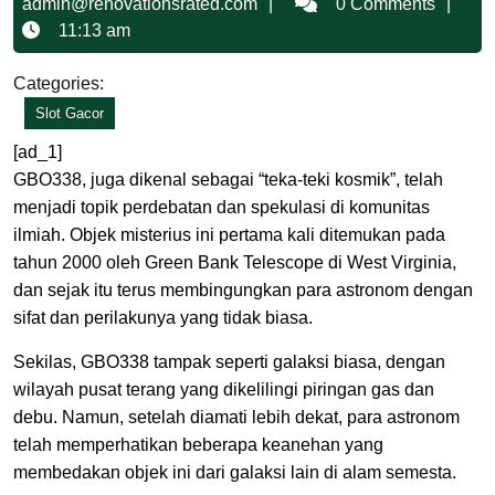
31,
admin@renovationsrated
admin@renovationsrated.com
0 Comments
2026
11:13 am
Categories:
Slot Gacor
[ad_1]
GBO338, juga dikenal sebagai “teka-teki kosmik”, telah
menjadi topik perdebatan dan spekulasi di komunitas
ilmiah. Objek misterius ini pertama kali ditemukan pada
tahun 2000 oleh Green Bank Telescope di West Virginia,
dan sejak itu terus membingungkan para astronom dengan
sifat dan perilakunya yang tidak biasa.
Sekilas, GBO338 tampak seperti galaksi biasa, dengan
wilayah pusat terang yang dikelilingi piringan gas dan
debu. Namun, setelah diamati lebih dekat, para astronom
telah memperhatikan beberapa keanehan yang
membedakan objek ini dari galaksi lain di alam semesta.