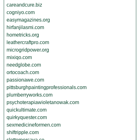
careandcure.biz
cogniyo.com
easymagazines.org
hirfanjilasmi.com
hometricks.org
leathercraftpro.com
microgridpower.org
mixiqo.com
needglobe.com
ortocoach.com
passionawe.com
pittsburghpaintingprofessionals.com
plumberryworks.com
psychoterapiawioletanowak.com
quickultimate.com
quirkyquester.com
sexmedicineformen.com
shiftripple.com
slotterpercaya.co