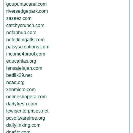
goupuntacana.com
riversedgepark.com
zaseez.com
catchycrunch.com
nofaphub.com
nefertitingalls.com
patsyscreations.com
income4proof.com
educaritas.org
lensajelajah.com
betflik09.net
ncaq.org
xenmicro.com
onlineshopera.com
dartyfresh.com
lewisenterprises.net
pcsoftwarefree.org
dailylinking.com
dnafyx.com