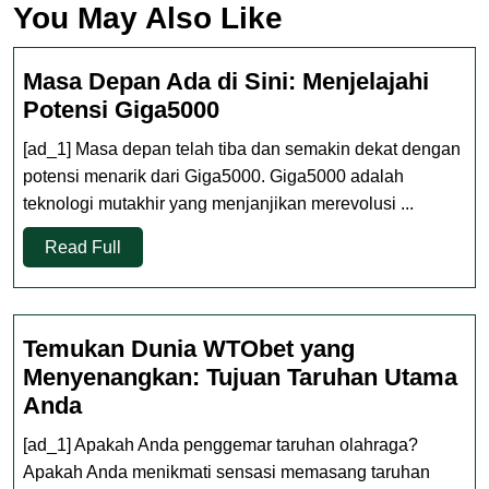
You May Also Like
Masa Depan Ada di Sini: Menjelajahi
Masa
Potensi Giga5000
Depan
[ad_1] Masa depan telah tiba dan semakin dekat dengan
Ada
potensi menarik dari Giga5000. Giga5000 adalah
di
teknologi mutakhir yang menjanjikan merevolusi ...
Sini:
Read
Menjelajahi
Read Full
Full
Potensi
Giga5000
Temukan Dunia WTObet ​​yang
Menyenangkan: Tujuan Taruhan Utama
Temukan
Anda
Dunia
[ad_1] Apakah Anda penggemar taruhan olahraga?
WTObet
Apakah Anda menikmati sensasi memasang taruhan