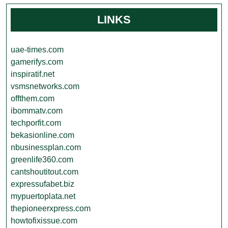
LINKS
uae-times.com
gamerifys.com
inspiratif.net
vsmsnetworks.com
offthem.com
ibommatv.com
techporfit.com
bekasionline.com
nbusinessplan.com
greenlife360.com
cantshoutitout.com
expressufabet.biz
mypuertoplata.net
thepioneerxpress.com
howtofixissue.com