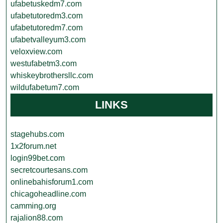
ufabetuskedm7.com
ufabetutoredm3.com
ufabetutoredm7.com
ufabetvalleyum3.com
veloxview.com
westufabetm3.com
whiskeybrothersllc.com
wildufabetum7.com
LINKS
stagehubs.com
1x2forum.net
login99bet.com
secretcourtesans.com
onlinebahisforum1.com
chicagoheadline.com
camming.org
rajalion88.com