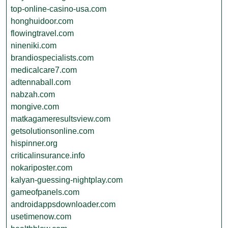
top-online-casino-usa.com
honghuidoor.com
flowingtravel.com
nineniki.com
brandiospecialists.com
medicalcare7.com
adtennaball.com
nabzah.com
mongive.com
matkagameresultsview.com
getsolutionsonline.com
hispinner.org
criticalinsurance.info
nokariposter.com
kalyan-guessing-nightplay.com
gameofpanels.com
androidappsdownloader.com
usetimenow.com