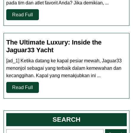
pada tim dan atlet favorit Anda? Jika demikian, ...
yang
Menyenangkan:
Read
Read Full
Full
Tujuan
Taruhan
Utama
The Ultimate Luxury: Inside the
Anda
The
Jaguar33 Yacht
Ultimate
[ad_1] Ketika datang ke kapal pesiar mewah, Jaguar33
Luxury:
menonjol sebagai yang terbaik dalam kemewahan dan
Inside
kecanggihan. Kapal yang menakjubkan ini ...
the
Read
Jaguar33
Read Full
Full
Yacht
SEARCH