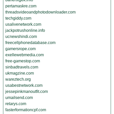
pertamaskre.com
threadsvideoandphotodownloader.com
techgiddy.com
usalivenetwork.com
jackpotrushonline.info
ucnewshindi.com
freecellphonedatabase.com
gamersrope.com
exellewebmedia.com
free-gamestop.com
sinbadtravels.com
ukmagzine.com
wareztech.org
usabestnetwork.com
jessepinkmanoutfit.com
umailsend.com
retarys.com
fasterformationcpf.com