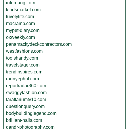
inforuang.com
kindsmarket.com
luvelylife.com
macramb.com
mypet-diary.com
oxweekly.com
panamacitydeckcontractors.com
westfashions.com
toolshandy.com
travelstager.com
trendinspires.com
rannyephul.com
reportradar360.com
swaggyfashion.com
taraftariumtv10.com
questionquery.com
bodybuildinglegend.com
brilliant-nails.com
dandr-photography.com