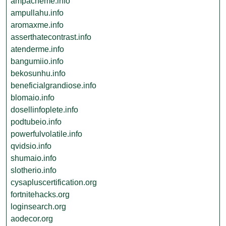
ampacheme.info
ampullahu.info
aromaxme.info
asserthatecontrast.info
atenderme.info
bangumiio.info
bekosunhu.info
beneficialgrandiose.info
blomaio.info
dosellinfoplete.info
podtubeio.info
powerfulvolatile.info
qvidsio.info
shumaio.info
slotherio.info
cysapluscertification.org
fortnitehacks.org
loginsearch.org
aodecor.org