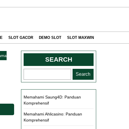
E
SLOT GACOR
DEMO SLOT
SLOT MAXWIN
tama
SEARCH
Search
Memahami Saung4D: Panduan
Komprehensif
Memahami Ahlicasino: Panduan
Komprehensif