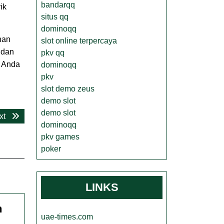
bandarqq
ik
situs qq
dominoqq
han
slot online terpercaya
 dan
pkv qq
n Anda
dominoqq
pkv
slot demo zeus
demo slot
demo slot
Next
xt
dominoqq
post:
pkv games
poker
LINKS
n
uae-times.com