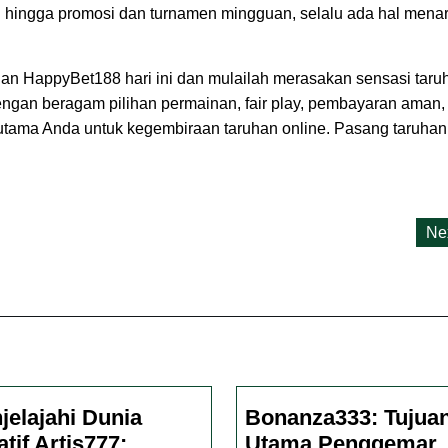
 hingga promosi dan turnamen mingguan, selalu ada hal menar
 HappyBet188 hari ini dan mulailah merasakan sensasi taru
ngan beragam pilihan permainan, fair play, pembayaran aman,
utama Anda untuk kegembiraan taruhan online. Pasang taruha
Ne
jelajahi Dunia
Bonanza333: Tujua
tif Artis777:
Utama Penggemar