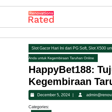
Skip
to
content
Skip
to
content
Slot Gacor Hari Ini dari PG Soft, Slot X500 
Anda untuk Kegembiraan Taruhan Online
HappyBet188: Tu
Kegembiraan Tar
December
December 5, 2024
admin@renova
5,
2024
Categories: