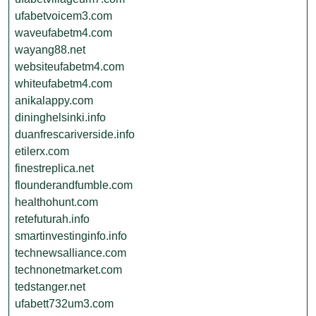
ufabetvoicem3.com
waveufabetm4.com
wayang88.net
websiteufabetm4.com
whiteufabetm4.com
anikalappy.com
dininghelsinki.info
duanfrescariverside.info
etilerx.com
finestreplica.net
flounderandfumble.com
healthohunt.com
retefuturah.info
smartinvestinginfo.info
technewsalliance.com
technonetmarket.com
tedstanger.net
ufabett732um3.com