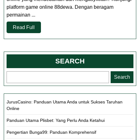
Kegembira
platform game online 88dewa. Dengan beragam
di
permainan ...
Platform
Read
Read Full
Game
Full
Online
88dewa
SEARCH
Search
JurusCasino: Panduan Utama Anda untuk Sukses Taruhan
Online
Panduan Utama Plisbet: Yang Perlu Anda Ketahui
Pengertian Bunga99: Panduan Komprehensif