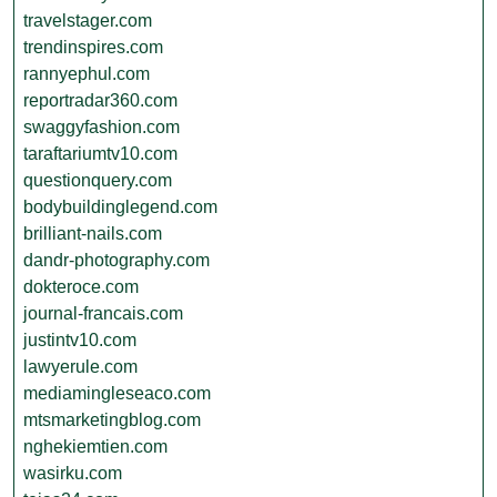
travelstager.com
trendinspires.com
rannyephul.com
reportradar360.com
swaggyfashion.com
taraftariumtv10.com
questionquery.com
bodybuildinglegend.com
brilliant-nails.com
dandr-photography.com
dokteroce.com
journal-francais.com
justintv10.com
lawyerule.com
mediamingleseaco.com
mtsmarketingblog.com
nghekiemtien.com
wasirku.com