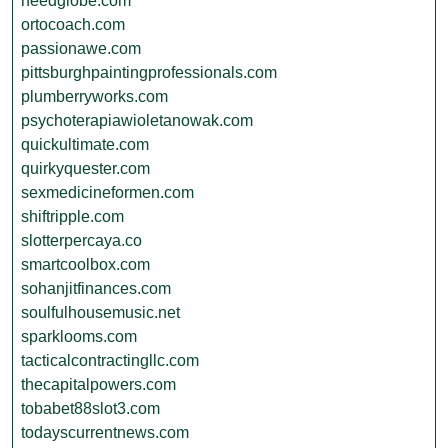
needglobe.com
ortocoach.com
passionawe.com
pittsburghpaintingprofessionals.com
plumberryworks.com
psychoterapiawioletanowak.com
quickultimate.com
quirkyquester.com
sexmedicineformen.com
shiftripple.com
slotterpercaya.co
smartcoolbox.com
sohanjitfinances.com
soulfulhousemusic.net
sparklooms.com
tacticalcontractingllc.com
thecapitalpowers.com
tobabet88slot3.com
todayscurrentnews.com