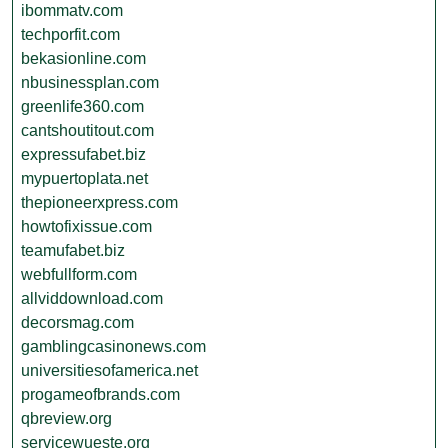
ibommatv.com
techporfit.com
bekasionline.com
nbusinessplan.com
greenlife360.com
cantshoutitout.com
expressufabet.biz
mypuertoplata.net
thepioneerxpress.com
howtofixissue.com
teamufabet.biz
webfullform.com
allviddownload.com
decorsmag.com
gamblingcasinonews.com
universitiesofamerica.net
progameofbrands.com
qbreview.org
servicewueste.org