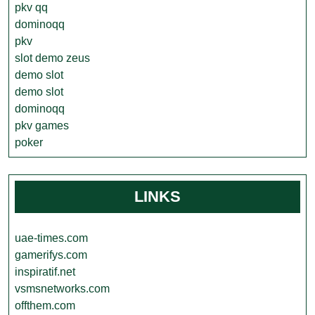
pkv qq
dominoqq
pkv
slot demo zeus
demo slot
demo slot
dominoqq
pkv games
poker
LINKS
uae-times.com
gamerifys.com
inspiratif.net
vsmsnetworks.com
offthem.com