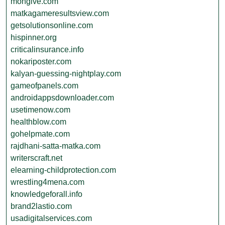
mongive.com
matkagameresultsview.com
getsolutionsonline.com
hispinner.org
criticalinsurance.info
nokariposter.com
kalyan-guessing-nightplay.com
gameofpanels.com
androidappsdownloader.com
usetimenow.com
healthblow.com
gohelpmate.com
rajdhani-satta-matka.com
writerscraft.net
elearning-childprotection.com
wrestling4mena.com
knowledgeforall.info
brand2lastio.com
usadigitalservices.com