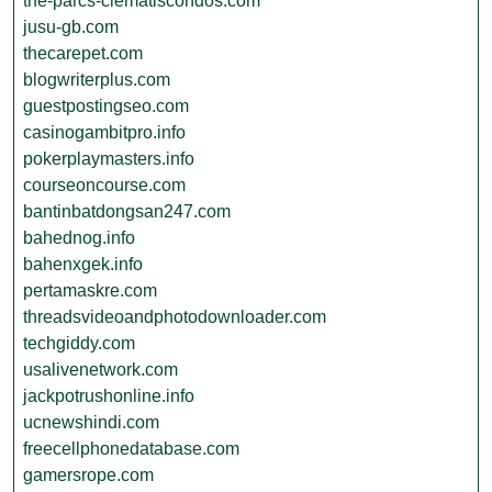
the-parcs-clematiscondos.com
jusu-gb.com
thecarepet.com
blogwriterplus.com
guestpostingseo.com
casinogambitpro.info
pokerplaymasters.info
courseoncourse.com
bantinbatdongsan247.com
bahednog.info
bahenxgek.info
pertamaskre.com
threadsvideoandphotodownloader.com
techgiddy.com
usalivenetwork.com
jackpotrushonline.info
ucnewshindi.com
freecellphonedatabase.com
gamersrope.com