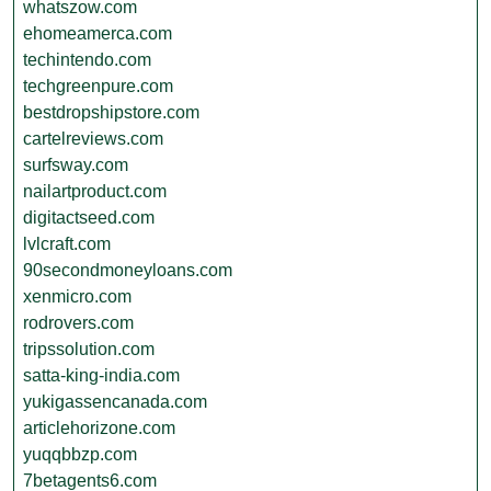
whatszow.com
ehomeamerca.com
techintendo.com
techgreenpure.com
bestdropshipstore.com
cartelreviews.com
surfsway.com
nailartproduct.com
digitactseed.com
lvlcraft.com
90secondmoneyloans.com
xenmicro.com
rodrovers.com
tripssolution.com
satta-king-india.com
yukigassencanada.com
articlehorizone.com
yuqqbbzp.com
7betagents6.com