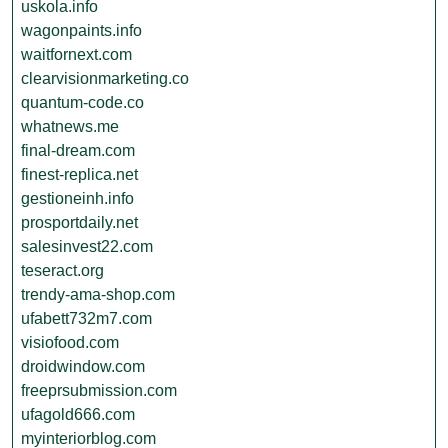
uskola.info
wagonpaints.info
waitfornext.com
clearvisionmarketing.co
quantum-code.co
whatnews.me
final-dream.com
finest-replica.net
gestioneinh.info
prosportdaily.net
salesinvest22.com
teseract.org
trendy-ama-shop.com
ufabett732m7.com
visiofood.com
droidwindow.com
freeprsubmission.com
ufagold666.com
myinteriorblog.com