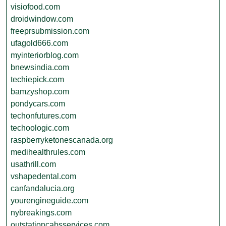
visiofood.com
droidwindow.com
freeprsubmission.com
ufagold666.com
myinteriorblog.com
bnewsindia.com
techiepick.com
bamzyshop.com
pondycars.com
techonfutures.com
techoologic.com
raspberryketonescanada.org
medihealthrules.com
usathrill.com
vshapedental.com
canfandalucia.org
yourengineguide.com
nybreakings.com
outstationcabsservices.com