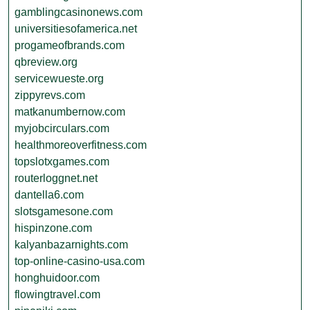
gamblingcasinonews.com
universitiesofamerica.net
progameofbrands.com
qbreview.org
servicewueste.org
zippyrevs.com
matkanumbernow.com
myjobcirculars.com
healthmoreoverfitness.com
topslotxgames.com
routerloggnet.net
dantella6.com
slotsgamesone.com
hispinzone.com
kalyanbazarnights.com
top-online-casino-usa.com
honghuidoor.com
flowingtravel.com