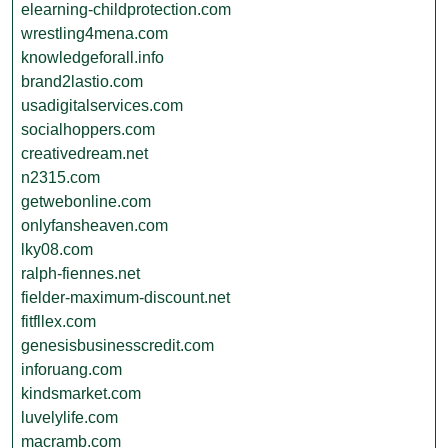
elearning-childprotection.com
wrestling4mena.com
knowledgeforall.info
brand2lastio.com
usadigitalservices.com
socialhoppers.com
creativedream.net
n2315.com
getwebonline.com
onlyfansheaven.com
lky08.com
ralph-fiennes.net
fielder-maximum-discount.net
fitfllex.com
genesisbusinesscredit.com
inforuang.com
kindsmarket.com
luvelylife.com
macramb.com