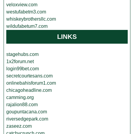
veloxview.com
westufabetm3.com
whiskeybrothersllc.com
wildufabetum7.com
LINKS
stagehubs.com
1x2forum.net
login99bet.com
secretcourtesans.com
onlinebahisforum1.com
chicagoheadline.com
camming.org
rajalion88.com
goupuntacana.com
riversedgepark.com
zaseez.com
catchycrunch.com