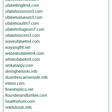
ufabetting8m4.com
ufabetunionum3.com
ufabetvalueum3.com
ufabetvaultm7.com
ufabetvillageum7.com
ufabetvoicem3.com
waveufabetm4.com
wayang88.net
websiteufabetm4.com
whiteufabetm4.com
anikalappy.com
dininghelsinki.info
duanfrescariverside.info
etilerx.com
finestreplica.net
flounderandfumble.com
healthohunt.com
retefuturah.info