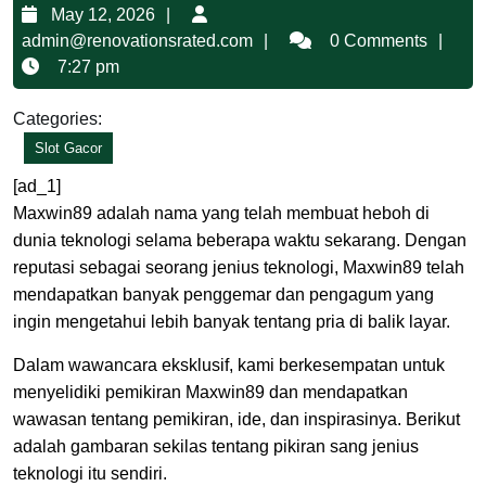
May
May 12, 2026
12,
admin@renovationsrated
admin@renovationsrated.com
0 Comments
2026
7:27 pm
Categories:
Slot Gacor
[ad_1]
Maxwin89 adalah nama yang telah membuat heboh di
dunia teknologi selama beberapa waktu sekarang. Dengan
reputasi sebagai seorang jenius teknologi, Maxwin89 telah
mendapatkan banyak penggemar dan pengagum yang
ingin mengetahui lebih banyak tentang pria di balik layar.
Dalam wawancara eksklusif, kami berkesempatan untuk
menyelidiki pemikiran Maxwin89 dan mendapatkan
wawasan tentang pemikiran, ide, dan inspirasinya. Berikut
adalah gambaran sekilas tentang pikiran sang jenius
teknologi itu sendiri.