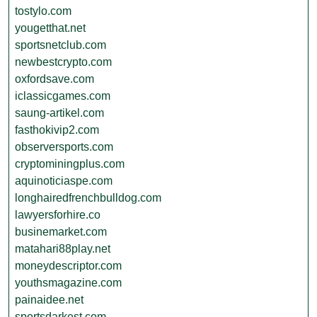
tostylo.com
yougetthat.net
sportsnetclub.com
newbestcrypto.com
oxfordsave.com
iclassicgames.com
saung-artikel.com
fasthokivip2.com
observersports.com
cryptominingplus.com
aquinoticiaspe.com
longhairedfrenchbulldog.com
lawyersforhire.co
businemarket.com
matahari88play.net
moneydescriptor.com
youthsmagazine.com
painaidee.net
sportsdarkest.com