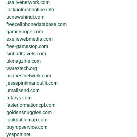
usalivenetwork.com
jackpotrushonline.info
ucnewshindi.com
freecellphonedatabase.com
gamersrope.com
exellewebmedia.com
free-gamestop.com
sinbadtravels.com
ukmagzine.com
wareztech.org
usabestnetwork.com
jessepinkmanoutfit.com
umailsend.com
retarys.com
fasterformationcpf.com
goldensnuggles.com
lookbattlemap.com
buyrdpservice.com
yesport.net