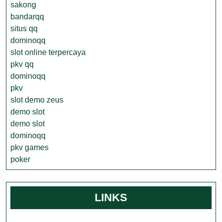
sakong
bandarqq
situs qq
dominoqq
slot online terpercaya
pkv qq
dominoqq
pkv
slot demo zeus
demo slot
demo slot
dominoqq
pkv games
poker
LINKS