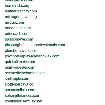
hometricks.org
leathercraftpro.com
microgridpower.org
mixiqo.com
needglobe.com
ortocoach.com
passionawe.com
pittsburghpaintingprofessionals.com
plumberryworks.com
psychoterapiawioletanowak.com
quickultimate.com
quirkyquester.com
sexmedicineformen.com
shiftripple.com
slotterpercaya.co
smartcoolbox.com
sohanjitfinances.com
soulfulhousemusic.net