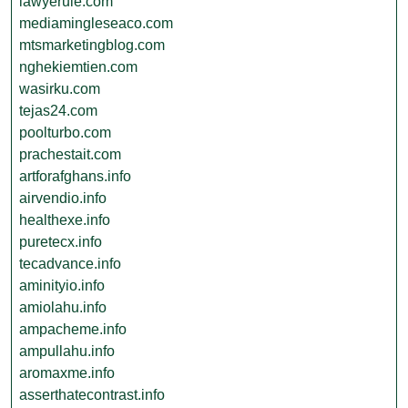
lawyerule.com
mediamingleseaco.com
mtsmarketingblog.com
nghekiemtien.com
wasirku.com
tejas24.com
poolturbo.com
prachestait.com
artforafghans.info
airvendio.info
healthexe.info
puretecx.info
tecadvance.info
aminityio.info
amiolahu.info
ampacheme.info
ampullahu.info
aromaxme.info
asserthatecontrast.info