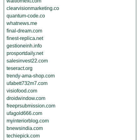
waitfornext.com
clearvisionmarketing.co
quantum-code.co
whatnews.me
final-dream.com
finest-replica.net
gestioneinh.info
prosportdaily.net
salesinvest22.com
teseract.org
trendy-ama-shop.com
ufabett732m7.com
visiofood.com
droidwindow.com
freeprsubmission.com
ufagold666.com
myinteriorblog.com
bnewsindia.com
techiepick.com