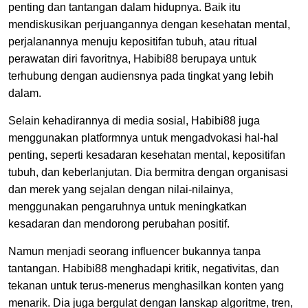
penting dan tantangan dalam hidupnya. Baik itu
mendiskusikan perjuangannya dengan kesehatan mental,
perjalanannya menuju kepositifan tubuh, atau ritual
perawatan diri favoritnya, Habibi88 berupaya untuk
terhubung dengan audiensnya pada tingkat yang lebih
dalam.
Selain kehadirannya di media sosial, Habibi88 juga
menggunakan platformnya untuk mengadvokasi hal-hal
penting, seperti kesadaran kesehatan mental, kepositifan
tubuh, dan keberlanjutan. Dia bermitra dengan organisasi
dan merek yang sejalan dengan nilai-nilainya,
menggunakan pengaruhnya untuk meningkatkan
kesadaran dan mendorong perubahan positif.
Namun menjadi seorang influencer bukannya tanpa
tantangan. Habibi88 menghadapi kritik, negativitas, dan
tekanan untuk terus-menerus menghasilkan konten yang
menarik. Dia juga bergulat dengan lanskap algoritme, tren,