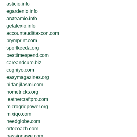
asticio.info
egardenio.info
arxteamio.info
getalexio.info
accountaudittaxcon.com
prymprint.com
sportkeeda.org
besttimespend.com
careandcure.biz
cogniyo.com
easymagazines.org
hirfanjilasmi.com
hometricks.org
leathercraftpro.com
microgridpower.org
mixiqo.com
needglobe.com
ortocoach.com
passionawe.com