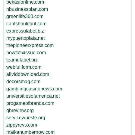
bekasionline.com
nbusinessplan.com
greenlife360.com
cantshoutitout.com
expressufabet.biz
mypuertoplata.net
thepioneerxpress.com
howtofixissue.com
teamufabet.biz
webfullform.com
allviddownload.com
decorsmag.com
gamblingcasinonews.com
universitiesofamerica.net
progameofbrands.com
qbreview.org
servicewueste.org
zippyrevs.com
matkanumbernow.com