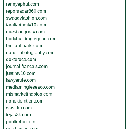
rannyephul.com
reportradar360.com
swaggyfashion.com
taraftariumtv10.com
questionquery.com
bodybuildinglegend.com
brilliant-nails.com
dandr-photography.com
dokteroce.com
journal-francais.com
justintv10.com
lawyerule.com
mediamingleseaco.com
mtsmarketingblog.com
nghekiemtien.com
wasirku.com
tejas24.com
poolturbo.com
prachestait.com