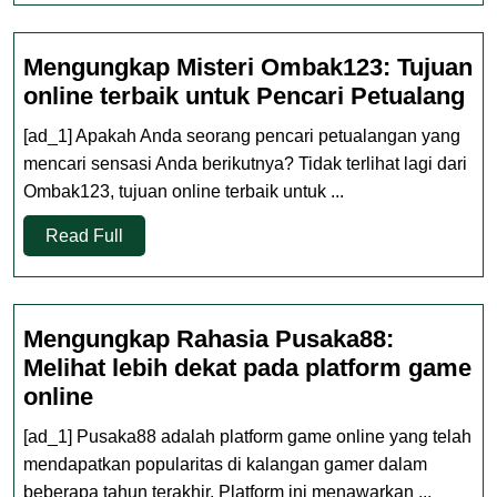
Mengungkap Misteri Ombak123: Tujuan
Me
online terbaik untuk Pencari Petualang
Mis
[ad_1] Apakah Anda seorang pencari petualangan yang
Om
mencari sensasi Anda berikutnya? Tidak terlihat lagi dari
Tu
Ombak123, tujuan online terbaik untuk ...
on
Read
te
Read Full
Full
un
Pe
Pe
Mengungkap Rahasia Pusaka88:
Melihat lebih dekat pada platform game
Mengungkap
online
Rahasia
[ad_1] Pusaka88 adalah platform game online yang telah
Pusaka88:
mendapatkan popularitas di kalangan gamer dalam
Melihat
beberapa tahun terakhir. Platform ini menawarkan ...