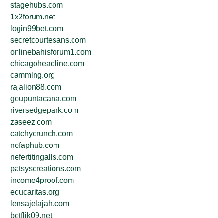
stagehubs.com
1x2forum.net
login99bet.com
secretcourtesans.com
onlinebahisforum1.com
chicagoheadline.com
camming.org
rajalion88.com
goupuntacana.com
riversedgepark.com
zaseez.com
catchycrunch.com
nofaphub.com
nefertitingalls.com
patsyscreations.com
income4proof.com
educaritas.org
lensajelajah.com
betflik09.net