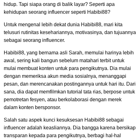
hidup. Tapi siapa orang di balik layar? Seperti apa
kehidupan seorang influencer seperti Habibi88?
Untuk mengenal lebih dekat dunia Habibi88, mari kita
telusuri rutinitas kesehariannya, motivasinya, dan tujuannya
sebagai seorang influencer.
Habibi88, yang bernama asli Sarah, memulai harinya lebih
awal, sering kali bangun sebelum matahari terbit untuk
mulai membuat konten untuk para pengikutnya. Dia mulai
dengan memeriksa akun media sosialnya, menanggapi
pesan, dan merencanakan postingannya untuk hari itu. Dari
sana, dia dapat memfilmkan tutorial tata rias, berpose untuk
pemotretan fesyen, atau berkolaborasi dengan merek
dalam konten bersponsor.
Salah satu aspek kunci kesuksesan Habibi88 sebagai
influencer adalah keasliannya. Dia bangga karena bersikap
transparan kepada para pengikutnya, berbagi hal-hal