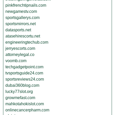
pinkfrenchtipnails.com
newgamestv.com
sportsgallerys.com
sportsmirrors.net
datasports.net
atasehirescortu.net
engineeringtechub.com
jerryescorts.com
attorneylegal.co
voomb.com
techgadgetpoint.com
tvsportsguide24.com
sportsreviews24.com
dubai360blog.com
lucky77slot.org
growmefast.com
mahkotahokislot.com
onlinecancerpharm.com