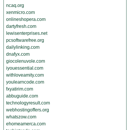
ncaq.org
xenmicro.com
onlineshopera.com
dartyfresh.com
lewisenterprises.net
pcsoftwarefree.org
dailylinking.com
dnafyx.com
giocolenuvole.com
iyouessential.com
withloveamity.com
youlearncode.com
fxyatirim.com
abbuguide.com
technologyresult.com
webhostingoffers.org
whatszow.com
ehomeamerca.com