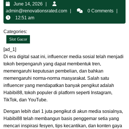
June
June 14, 2026
14,
admin@renovationsrated
admin@renovationsrated.com
0 Comments
2026
12:51 am
Categories:
Slot Gacor
[ad_1]
Di era digital saat ini, influencer media sosial telah menjadi
tokoh berpengaruh yang dapat membentuk tren,
memengaruhi keputusan pembelian, dan bahkan
memengaruhi norma-norma masyarakat. Salah satu
influencer yang mendapatkan banyak pengikut adalah
Habibi88, tokoh populer di platform seperti Instagram,
TikTok, dan YouTube.
Dengan lebih dari 1 juta pengikut di akun media sosialnya,
Habibi88 telah membangun basis penggemar setia yang
mencari inspirasi fesyen, tips kecantikan, dan konten gaya