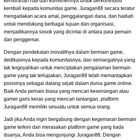
kemurahan hati dan komitmennya untuk berkontribusi
kembali kepada komunitas game. Juragan88 secara teratur
mengadakan acara amal, penggalangan dana, dan hadiah
untuk mendukung berbagai tujuan dan organisasi,
menjadikannya sosok yang dicintai di antara para pemain
dan penggemar.
Dengan pendekatan inovatifnya dalam bermain game,
dedikasinya kepada komunitasnya, dan semangatnya yang
tak tergoyahkan untuk menciptakan pengalaman bermain
game yang tak terlupakan, Juragan88 telah memantapkan
posisinya sebagai dalang sejati dalam dunia game online.
Baik Anda pemain biasa yang mencari kesenangan atau
gamer garis keras yang mencari tantangan, platform
Juragan88 memiliki sesuatu untuk semua orang.
Jadi jika Anda ingin bergabung dengan kegemaran bermain
game terkini dan merasakan platform game yang tiada
duanya, Anda bisa mengunjungi Juragan88. Dengan