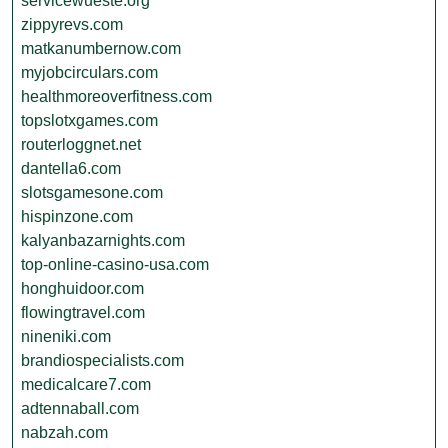
servicewueste.org
zippyrevs.com
matkanumbernow.com
myjobcirculars.com
healthmoreoverfitness.com
topslotxgames.com
routerloggnet.net
dantella6.com
slotsgamesone.com
hispinzone.com
kalyanbazarnights.com
top-online-casino-usa.com
honghuidoor.com
flowingtravel.com
nineniki.com
brandiospecialists.com
medicalcare7.com
adtennaball.com
nabzah.com