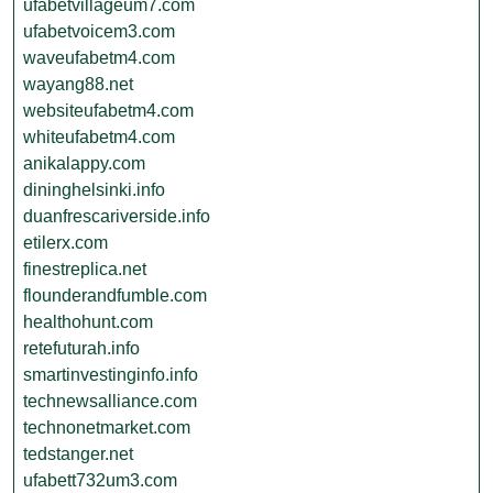
ufabetvillageum7.com
ufabetvoicem3.com
waveufabetm4.com
wayang88.net
websiteufabetm4.com
whiteufabetm4.com
anikalappy.com
dininghelsinki.info
duanfrescariverside.info
etilerx.com
finestreplica.net
flounderandfumble.com
healthohunt.com
retefuturah.info
smartinvestinginfo.info
technewsalliance.com
technonetmarket.com
tedstanger.net
ufabett732um3.com