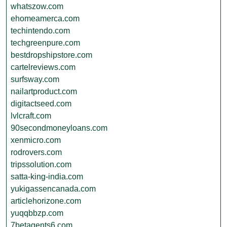
whatszow.com
ehomeamerca.com
techintendo.com
techgreenpure.com
bestdropshipstore.com
cartelreviews.com
surfsway.com
nailartproduct.com
digitactseed.com
lvlcraft.com
90secondmoneyloans.com
xenmicro.com
rodrovers.com
tripssolution.com
satta-king-india.com
yukigassencanada.com
articlehorizone.com
yuqqbbzp.com
7betagents6.com