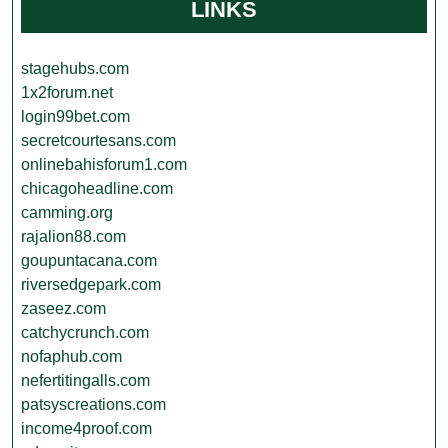
LINKS
stagehubs.com
1x2forum.net
login99bet.com
secretcourtesans.com
onlinebahisforum1.com
chicagoheadline.com
camming.org
rajalion88.com
goupuntacana.com
riversedgepark.com
zaseez.com
catchycrunch.com
nofaphub.com
nefertitingalls.com
patsyscreations.com
income4proof.com