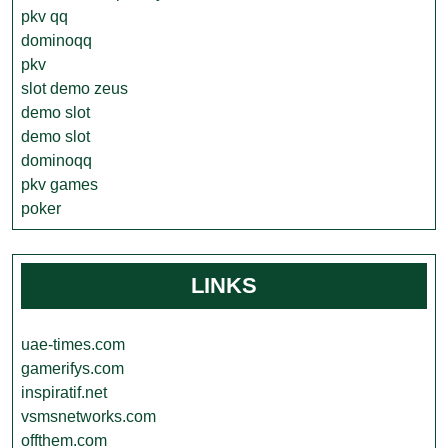
pkv qq
dominoqq
pkv
slot demo zeus
demo slot
demo slot
dominoqq
pkv games
poker
LINKS
uae-times.com
gamerifys.com
inspiratif.net
vsmsnetworks.com
offthem.com