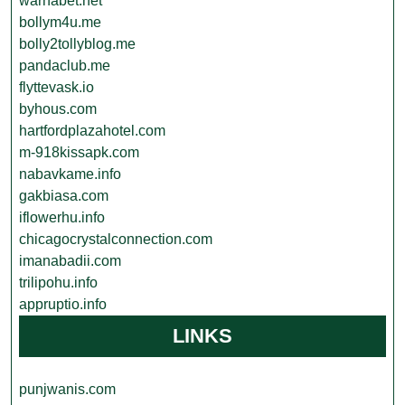
warnabet.net
bollym4u.me
bolly2tollyblog.me
pandaclub.me
flyttevask.io
byhous.com
hartfordplazahotel.com
m-918kissapk.com
nabavkame.info
gakbiasa.com
iflowerhu.info
chicagocrystalconnection.com
imanabadii.com
trilipohu.info
appruptio.info
LINKS
punjwanis.com