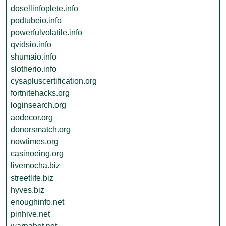
dosellinfoplete.info
podtubeio.info
powerfulvolatile.info
qvidsio.info
shumaio.info
slotherio.info
cysapluscertification.org
fortnitehacks.org
loginsearch.org
aodecor.org
donorsmatch.org
nowtimes.org
casinoeing.org
livemocha.biz
streetlife.biz
hyves.biz
enoughinfo.net
pinhive.net