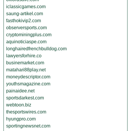
iclassicgames.com
saung-artikel.com
fasthokivip2.com
observersports.com
cryptominingplus.com
aquinoticiaspe.com
longhairedfrenchbulldog.com
lawyersforhire.co
businemarket.com
matahari88play.net
moneydescriptor.com
youthsmagazine.com
painaidee.net
sportsdarkest.com
webtoon.biz
thesportswires.com
hyungpro.com
sportingnewsnet.com