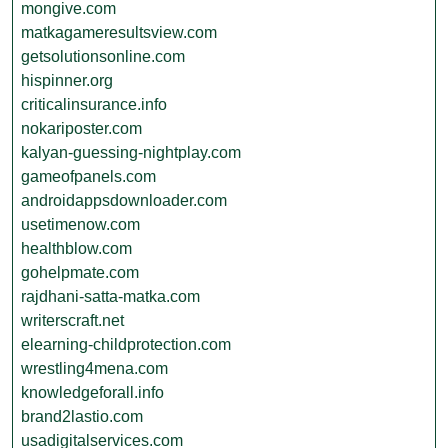
mongive.com
matkagameresultsview.com
getsolutionsonline.com
hispinner.org
criticalinsurance.info
nokariposter.com
kalyan-guessing-nightplay.com
gameofpanels.com
androidappsdownloader.com
usetimenow.com
healthblow.com
gohelpmate.com
rajdhani-satta-matka.com
writerscraft.net
elearning-childprotection.com
wrestling4mena.com
knowledgeforall.info
brand2lastio.com
usadigitalservices.com