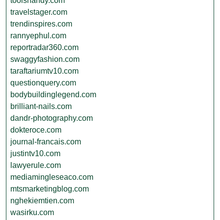
toolshandy.com
travelstager.com
trendinspires.com
rannyephul.com
reportradar360.com
swaggyfashion.com
taraftariumtv10.com
questionquery.com
bodybuildinglegend.com
brilliant-nails.com
dandr-photography.com
dokteroce.com
journal-francais.com
justintv10.com
lawyerule.com
mediamingleseaco.com
mtsmarketingblog.com
nghekiemtien.com
wasirku.com