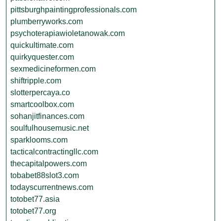
pittsburghpaintingprofessionals.com
plumberryworks.com
psychoterapiawioletanowak.com
quickultimate.com
quirkyquester.com
sexmedicineformen.com
shiftripple.com
slotterpercaya.co
smartcoolbox.com
sohanjitfinances.com
soulfulhousemusic.net
sparklooms.com
tacticalcontractingllc.com
thecapitalpowers.com
tobabet88slot3.com
todayscurrentnews.com
totobet77.asia
totobet77.org