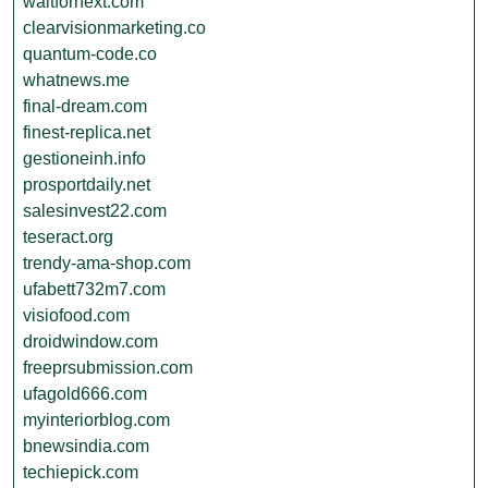
waitfornext.com
clearvisionmarketing.co
quantum-code.co
whatnews.me
final-dream.com
finest-replica.net
gestioneinh.info
prosportdaily.net
salesinvest22.com
teseract.org
trendy-ama-shop.com
ufabett732m7.com
visiofood.com
droidwindow.com
freeprsubmission.com
ufagold666.com
myinteriorblog.com
bnewsindia.com
techiepick.com