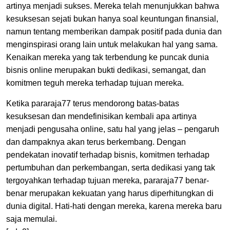
artinya menjadi sukses. Mereka telah menunjukkan bahwa
kesuksesan sejati bukan hanya soal keuntungan finansial,
namun tentang memberikan dampak positif pada dunia dan
menginspirasi orang lain untuk melakukan hal yang sama.
Kenaikan mereka yang tak terbendung ke puncak dunia
bisnis online merupakan bukti dedikasi, semangat, dan
komitmen teguh mereka terhadap tujuan mereka.
Ketika pararaja77 terus mendorong batas-batas
kesuksesan dan mendefinisikan kembali apa artinya
menjadi pengusaha online, satu hal yang jelas – pengaruh
dan dampaknya akan terus berkembang. Dengan
pendekatan inovatif terhadap bisnis, komitmen terhadap
pertumbuhan dan perkembangan, serta dedikasi yang tak
tergoyahkan terhadap tujuan mereka, pararaja77 benar-
benar merupakan kekuatan yang harus diperhitungkan di
dunia digital. Hati-hati dengan mereka, karena mereka baru
saja memulai.