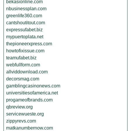
bekasionline.com
nbusinessplan.com
greenlife360.com
cantshoutitout.com
expressufabet.biz
mypuertoplata.net
thepioneerxpress.com
howtofixissue.com
teamufabet.biz
webfullform.com
allviddownload.com
decorsmag.com
gamblingcasinonews.com
universitiesofamerica.net
progameofbrands.com
qbreview.org
servicewueste.org
zippyrevs.com
matkanumbernow.com