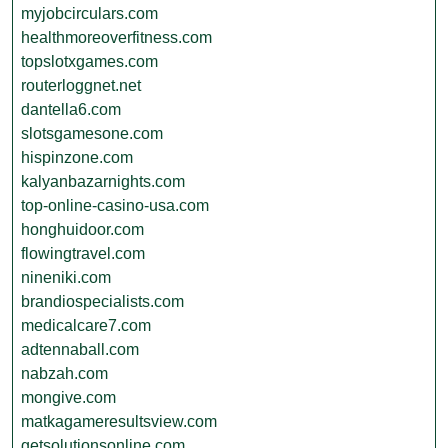
myjobcirculars.com
healthmoreoverfitness.com
topslotxgames.com
routerloggnet.net
dantella6.com
slotsgamesone.com
hispinzone.com
kalyanbazarnights.com
top-online-casino-usa.com
honghuidoor.com
flowingtravel.com
nineniki.com
brandiospecialists.com
medicalcare7.com
adtennaball.com
nabzah.com
mongive.com
matkagameresultsview.com
getsolutionsonline.com