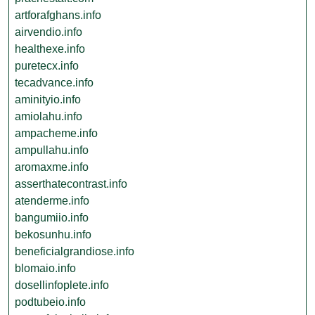
artforafghans.info
airvendio.info
healthexe.info
puretecx.info
tecadvance.info
aminityio.info
amiolahu.info
ampacheme.info
ampullahu.info
aromaxme.info
asserthatecontrast.info
atenderme.info
bangumiio.info
bekosunhu.info
beneficialgrandiose.info
blomaio.info
dosellinfoplete.info
podtubeio.info