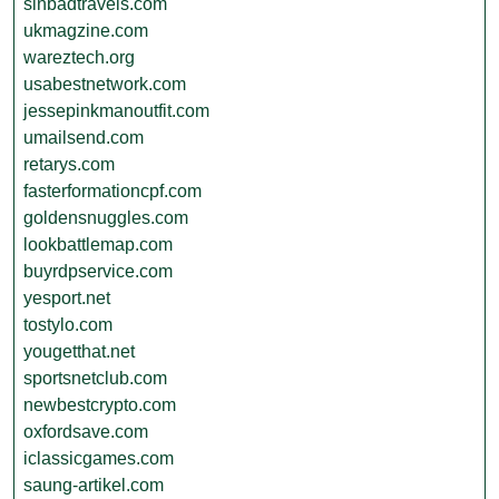
sinbadtravels.com
ukmagzine.com
wareztech.org
usabestnetwork.com
jessepinkmanoutfit.com
umailsend.com
retarys.com
fasterformationcpf.com
goldensnuggles.com
lookbattlemap.com
buyrdpservice.com
yesport.net
tostylo.com
yougetthat.net
sportsnetclub.com
newbestcrypto.com
oxfordsave.com
iclassicgames.com
saung-artikel.com