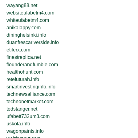
wayang88.net
websiteufabetm4.com
whiteufabetm4.com
anikalappy.com
dininghelsinki.info
duanfrescariverside.info
etilerx.com
finestreplica.net
flounderandfumble.com
healthohunt.com
retefuturah.info
smartinvestinginfo.info
technewsalliance.com
technonetmarket.com
tedstanger.net
ufabett732um3.com
uskola.info
wagonpaints.info