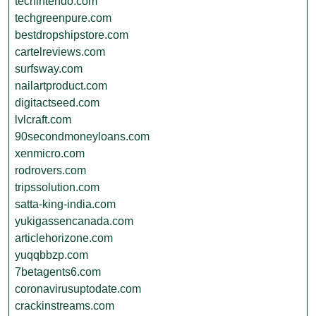
techintendo.com
techgreenpure.com
bestdropshipstore.com
cartelreviews.com
surfsway.com
nailartproduct.com
digitactseed.com
lvlcraft.com
90secondmoneyloans.com
xenmicro.com
rodrovers.com
tripssolution.com
satta-king-india.com
yukigassencanada.com
articlehorizone.com
yuqqbbzp.com
7betagents6.com
coronavirusuptodate.com
crackinstreams.com