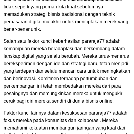
tidak seperti yang pernah kita lihat sebelumnya,
memadukan strategi bisnis tradisional dengan teknik
pemasaran digital mutakhir untuk menciptakan merek yang
benar-benar unik.
Salah satu faktor kunci keberhasilan pararaja77 adalah
kemampuan mereka beradaptasi dan berkembang dalam
lanskap digital yang selalu berubah. Mereka terus-menerus
bereksperimen dengan ide dan strategi baru, tetap menjadi
yang terdepan dan selalu mencari cara untuk meningkatkan
dan berinovasi. Komitmen terhadap pertumbuhan dan
perkembangan ini telah membedakan mereka dari para
pesaingnya dan memungkinkan mereka untuk mengukir
ceruk bagi diri mereka sendiri di dunia bisnis online.
Faktor kunci lainnya dalam kesuksesan pararaja77 adalah
fokus mereka pada komunitas dan kolaborasi. Mereka
memahami kekuatan membangun jaringan yang kuat dari