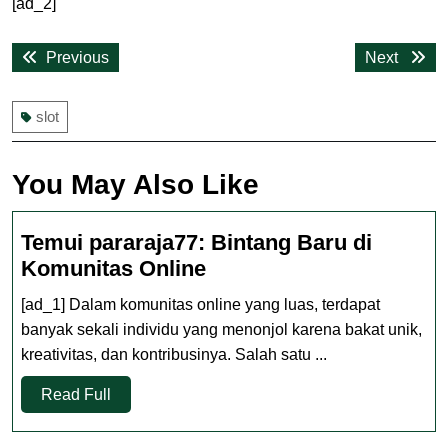
[ad_2]
Post
Previous
Next
Previous
Next
navigation
post:
post:
slot
You May Also Like
Temui pararaja77: Bintang Baru di
Temui
Komunitas Online
pararaja77:
[ad_1] Dalam komunitas online yang luas, terdapat
Bintang
banyak sekali individu yang menonjol karena bakat unik,
Baru
kreativitas, dan kontribusinya. Salah satu ...
di
Read
Komunitas
Read Full
Full
Online