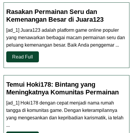
Rasakan Permainan Seru dan
Rasakan
Kemenangan Besar di Juara123
Permaina
[ad_1] Juara123 adalah platform game online populer
Seru
yang menawarkan berbagai macam permainan seru dan
dan
peluang kemenangan besar. Baik Anda penggemar ...
Kemenan
Read
Besar
Read Full
Full
di
Juara123
Temui Hoki178: Bintang yang
Tem
Meningkatnya Komunitas Permainan
Hoki
[ad_1] Hoki178 dengan cepat menjadi nama rumah
Bint
tangga di komunitas game. Dengan keterampilannya
yan
yang mengesankan dan kepribadian karismatik, ia telah
Meni
...
Kom