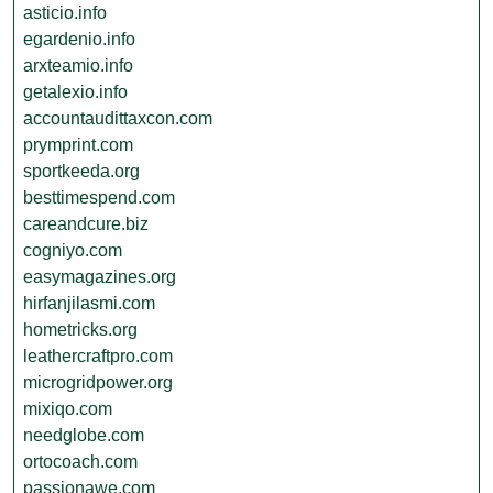
asticio.info
egardenio.info
arxteamio.info
getalexio.info
accountaudittaxcon.com
prymprint.com
sportkeeda.org
besttimespend.com
careandcure.biz
cogniyo.com
easymagazines.org
hirfanjilasmi.com
hometricks.org
leathercraftpro.com
microgridpower.org
mixiqo.com
needglobe.com
ortocoach.com
passionawe.com