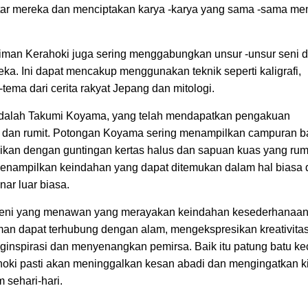
tar mereka dan menciptakan karya -karya yang sama -sama me
man Kerahoki juga sering menggabungkan unsur -unsur seni 
ka. Ini dapat mencakup menggunakan teknik seperti kaligrafi,
ema dari cerita rakyat Jepang dan mitologi.
 adalah Takumi Koyama, yang telah mendapatkan pengakuan
tif dan rumit. Potongan Koyama sering menampilkan campuran 
sikan dengan guntingan kertas halus dan sapuan kuas yang rumi
enampilkan keindahan yang dapat ditemukan dalam hal biasa 
ar luar biasa.
 seni yang menawan yang merayakan keindahan kesederhanaa
niman dapat terhubung dengan alam, mengekspresikan kreativita
inspirasi dan menyenangkan pemirsa. Baik itu patung batu kec
ahoki pasti akan meninggalkan kesan abadi dan mengingatkan k
 sehari-hari.