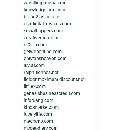
wrestling4mena.com
knowledgeforall.info
brand2lastio.com
usadigitalservices.com
socialhoppers.com
creativedream.net
n2315.com
getwebonline.com
onlyfansheaven.com
lky08.com
ralph-fiennes.net
fielder-maximum-discount.net
fitfllex.com
genesisbusinesscredit.com
inforuang.com
kindsmarket.com
luvelylife.com
macramb.com
mypet-diary.com