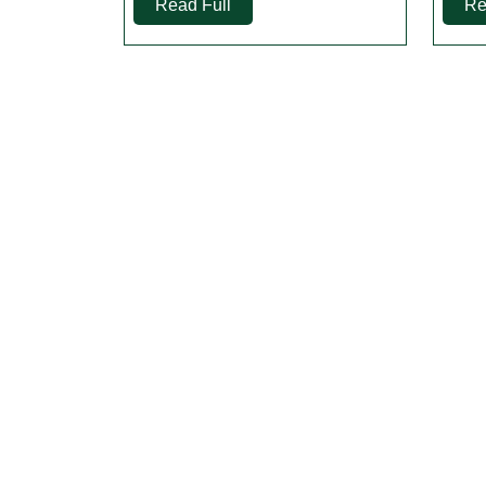
Read
Read Full
Re
Full