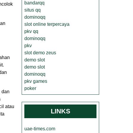
bandarqq
ncolok
situs qq
dominoqq
dan
slot online terpercaya
pkv qq
dominoqq
pkv
slot demo zeus
bahan
demo slot
t.
demo slot
dan
dominoqq
pkv games
poker
n dan
s
il atau
LINKS
ita
uae-times.com