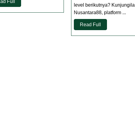
Read
ad Full
Platfo
level berikutnya? Kunjungil
Full
Judi
Nusantara88, platform ...
Nilai
Read
Read Full
Terting
Full
Nusant