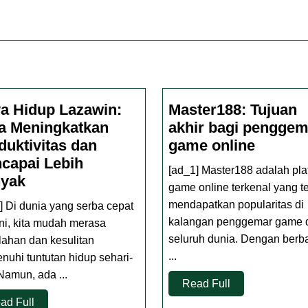
a Hidup Lazawin:
Master188: Tujuan
a Meningkatkan
akhir bagi penggem
Master
duktivitas dan
game online
Tujuan
capai Lebih
[ad_1] Master188 adalah pla
Gaya
akhir
yak
game online terkenal yang t
Hidup
bagi
mendapatkan popularitas di
] Di dunia yang serba cepat
Lazawin:
pengge
kalangan penggemar game 
ini, kita mudah merasa
Cara
game
seluruh dunia. Dengan berb
ahan dan kesulitan
Meningkatkan
online
...
uhi tuntutan hidup sehari-
Produktivitas
 Namun, ada ...
Read
Read Full
dan
Full
Read
ad Full
Mencapai