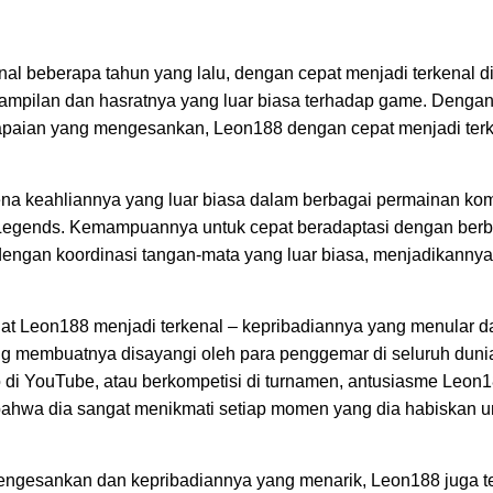
nal beberapa tahun yang lalu, dengan cepat menjadi terkenal d
ampilan dan hasratnya yang luar biasa terhadap game. Dengan
paian yang mengesankan, Leon188 dengan cepat menjadi terk
na keahliannya yang luar biasa dalam berbagai permainan komp
of Legends. Kemampuannya untuk cepat beradaptasi dengan ber
dengan koordinasi tangan-mata yang luar biasa, menjadikanny
 Leon188 menjadi terkenal – kepribadiannya yang menular d
g membuatnya disayangi oleh para penggemar di seluruh dunia
o di YouTube, atau berkompetisi di turnamen, antusiasme Leon
s bahwa dia sangat menikmati setiap momen yang dia habiskan u
engesankan dan kepribadiannya yang menarik, Leon188 juga t