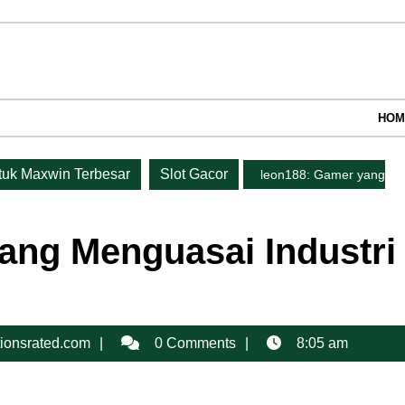
HOM
untuk Maxwin Terbesar
Slot Gacor
leon188: Gamer yang
ang Menguasai Industri
admin@renovationsrated.com
ionsrated.com
0 Comments
8:05 am