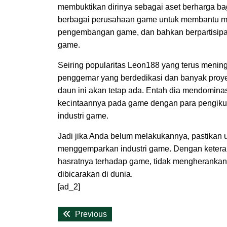
membuktikan dirinya sebagai aset berharga bag
berbagai perusahaan game untuk membantu m
pengembangan game, dan bahkan berpartisipas
game.
Seiring popularitas Leon188 yang terus menin
penggemar yang berdedikasi dan banyak proye
daun ini akan tetap ada. Entah dia mendominasi
kecintaannya pada game dengan para pengikut
industri game.
Jadi jika Anda belum melakukannya, pastikan 
menggemparkan industri game. Dengan keteramp
hasratnya terhadap game, tidak mengherankan 
dibicarakan di dunia.
[ad_2]
Post
Previous
Previous
post: