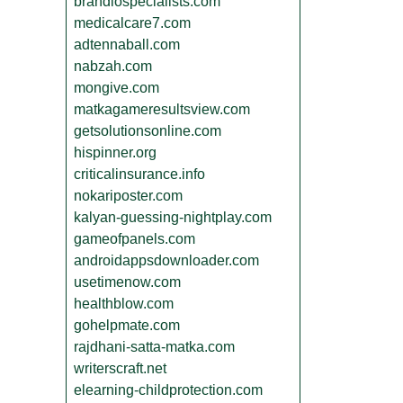
brandiospecialists.com
medicalcare7.com
adtennaball.com
nabzah.com
mongive.com
matkagameresultsview.com
getsolutionsonline.com
hispinner.org
criticalinsurance.info
nokariposter.com
kalyan-guessing-nightplay.com
gameofpanels.com
androidappsdownloader.com
usetimenow.com
healthblow.com
gohelpmate.com
rajdhani-satta-matka.com
writerscraft.net
elearning-childprotection.com