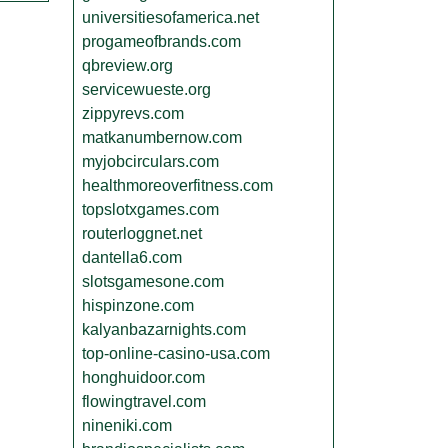
universitiesofamerica.net
progameofbrands.com
qbreview.org
servicewueste.org
zippyrevs.com
matkanumbernow.com
myjobcirculars.com
healthmoreoverfitness.com
topslotxgames.com
routerloggnet.net
dantella6.com
slotsgamesone.com
hispinzone.com
kalyanbazarnights.com
top-online-casino-usa.com
honghuidoor.com
flowingtravel.com
nineniki.com