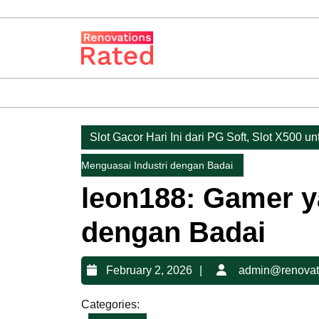
Skip
to
content
Skip
to
content
Slot Gacor Hari Ini dari PG Soft, Slot X500 
Menguasai Industri dengan Badai
leon188: Gamer y
dengan Badai
February
February 2, 2026
admin@renovat
2,
2026
Categories: