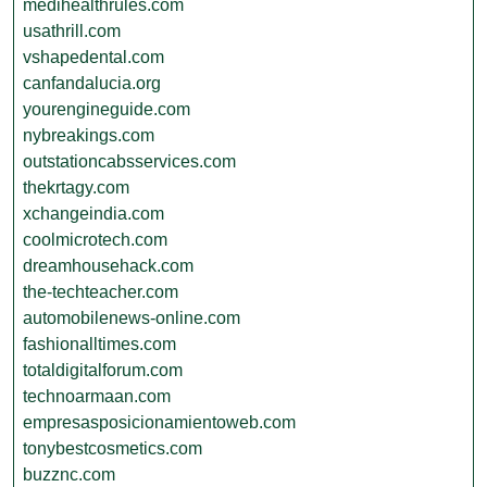
medihealthrules.com
usathrill.com
vshapedental.com
canfandalucia.org
yourengineguide.com
nybreakings.com
outstationcabsservices.com
thekrtagy.com
xchangeindia.com
coolmicrotech.com
dreamhousehack.com
the-techteacher.com
automobilenews-online.com
fashionalltimes.com
totaldigitalforum.com
technoarmaan.com
empresasposicionamientoweb.com
tonybestcosmetics.com
buzznc.com