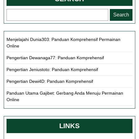
Search
Menjelajahi Dunia303: Panduan Komprehensif Permainan
Online
Pengertian Dewanaga77: Panduan Komprehensif
Pengertian Jeniustoto: Panduan Komprehensif
Pengertian Dewi4D: Panduan Komprehensif
Panduan Utama Gajibet: Gerbang Anda Menuju Permainan
Online
LINKS