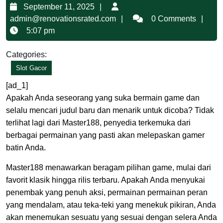
September
September 11, 2025
11,
admin@renovationsrated
admin@renovationsrated.com
0 Comments
2025
5:07 pm
Categories:
Slot Gacor
[ad_1]
Apakah Anda seseorang yang suka bermain game dan
selalu mencari judul baru dan menarik untuk dicoba? Tidak
terlihat lagi dari Master188, penyedia terkemuka dari
berbagai permainan yang pasti akan melepaskan gamer
batin Anda.
Master188 menawarkan beragam pilihan game, mulai dari
favorit klasik hingga rilis terbaru. Apakah Anda menyukai
penembak yang penuh aksi, permainan permainan peran
yang mendalam, atau teka-teki yang menekuk pikiran, Anda
akan menemukan sesuatu yang sesuai dengan selera Anda