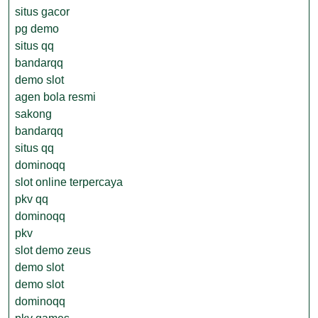
situs gacor
pg demo
situs qq
bandarqq
demo slot
agen bola resmi
sakong
bandarqq
situs qq
dominoqq
slot online terpercaya
pkv qq
dominoqq
pkv
slot demo zeus
demo slot
demo slot
dominoqq