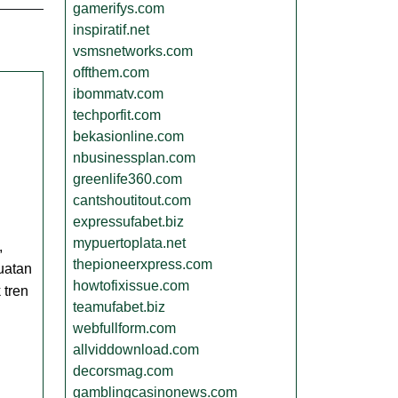
gamerifys.com
inspiratif.net
vsmsnetworks.com
offthem.com
ibommatv.com
techporfit.com
bekasionline.com
nbusinessplan.com
greenlife360.com
cantshoutitout.com
expressufabet.biz
mypuertoplata.net
,
thepioneerxpress.com
uatan
howtofixissue.com
 tren
teamufabet.biz
webfullform.com
an
allviddownload.com
decorsmag.com
gamblingcasinonews.com