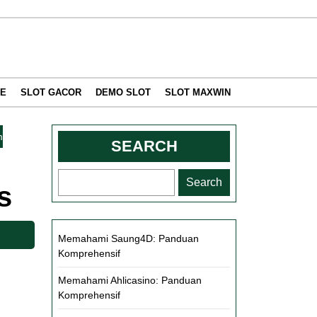
E
SLOT GACOR
DEMO SLOT
SLOT MAXWIN
m
SEARCH
Search
s
Memahami Saung4D: Panduan
Komprehensif
Memahami Ahlicasino: Panduan
Komprehensif