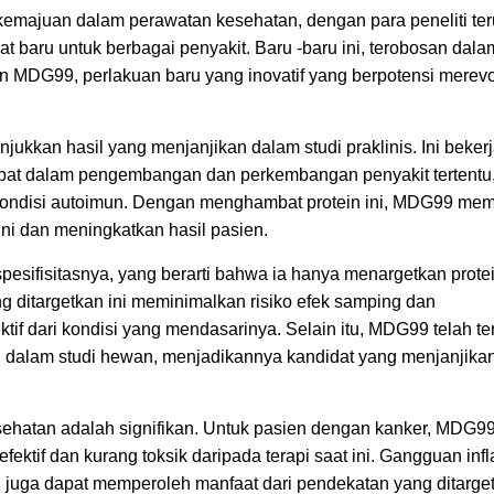
 kemajuan dalam perawatan kesehatan, dengan para peneliti te
baru untuk berbagai penyakit. Baru -baru ini, terobosan dala
n MDG99, perlakuan baru yang inovatif yang berpotensi merevo
kkan hasil yang menjanjikan dalam studi praklinis. Ini beker
libat dalam pengembangan dan perkembangan penyakit tertentu
ondisi autoimun. Dengan menghambat protein ini, MDG99 memi
 ini dan meningkatkan hasil pasien.
sifisitasnya, yang berarti bahwa ia hanya menargetkan prote
ng ditargetkan ini meminimalkan risiko efek samping dan
if dari kondisi yang mendasarinya. Selain itu, MDG99 telah ter
 dalam studi hewan, menjadikannya kandidat yang menjanjikan
hatan adalah signifikan. Untuk pasien dengan kanker, MDG99
ktif dan kurang toksik daripada terapi saat ini. Gangguan infl
hn, juga dapat memperoleh manfaat dari pendekatan yang ditarge