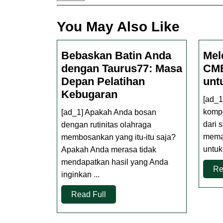
You May Also Like
Bebaskan Batin Anda
Mel
dengan Taurus77: Masa
CMB
Depan Pelatihan
unt
Bebaskan
Kebugaran
[ad_1
Batin
kompet
[ad_1] Apakah Anda bosan
Anda
dari 
dengan rutinitas olahraga
dengan
meman
membosankan yang itu-itu saja?
Taurus77:
untuk
Apakah Anda merasa tidak
Masa
mendapatkan hasil yang Anda
Re
Depan
inginkan ...
Pelatihan
Read
Read Full
Kebugaran
Full