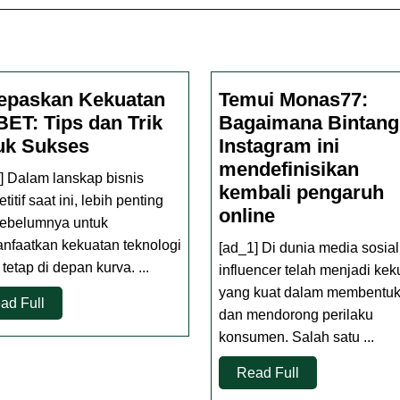
epaskan Kekuatan
Temui Monas77:
ET: Tips dan Trik
Bagaimana Bintang
Melepaskan
uk Sukses
Instagram ini
Kekuatan
mendefinisikan
] Dalam lanskap bisnis
CMBET:
kembali pengaruh
itif saat ini, lebih penting
Tips
Temui
online
sebelumnya untuk
dan
Monas77:
faatkan kekuatan teknologi
[ad_1] Di dunia media sosial
Trik
Bagaimana
 tetap di depan kurva. ...
influencer telah menjadi kek
untuk
Bintang
yang kuat dalam membentuk
Read
ad Full
Sukses
Instagram
dan mendorong perilaku
Full
ini
konsumen. Salah satu ...
mendefinisik
Read
Read Full
kembali
Full