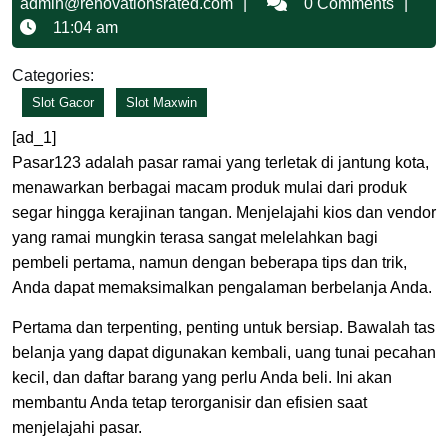
26,
admin@renovationsrated
admin@renovationsrated.com
0 Comments
2025
11:04 am
Categories:
Slot Gacor
Slot Maxwin
[ad_1]
Pasar123 adalah pasar ramai yang terletak di jantung kota,
menawarkan berbagai macam produk mulai dari produk
segar hingga kerajinan tangan. Menjelajahi kios dan vendor
yang ramai mungkin terasa sangat melelahkan bagi
pembeli pertama, namun dengan beberapa tips dan trik,
Anda dapat memaksimalkan pengalaman berbelanja Anda.
Pertama dan terpenting, penting untuk bersiap. Bawalah tas
belanja yang dapat digunakan kembali, uang tunai pecahan
kecil, dan daftar barang yang perlu Anda beli. Ini akan
membantu Anda tetap terorganisir dan efisien saat
menjelajahi pasar.