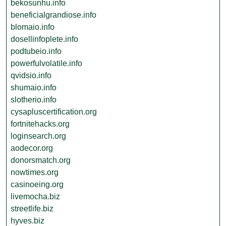
bekosunhu.info
beneficialgrandiose.info
blomaio.info
dosellinfoplete.info
podtubeio.info
powerfulvolatile.info
qvidsio.info
shumaio.info
slotherio.info
cysapluscertification.org
fortnitehacks.org
loginsearch.org
aodecor.org
donorsmatch.org
nowtimes.org
casinoeing.org
livemocha.biz
streetlife.biz
hyves.biz