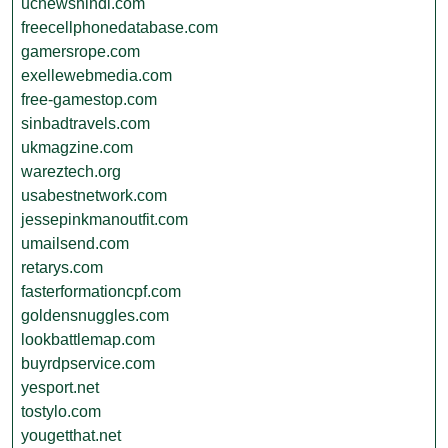
ucnewshindi.com
freecellphonedatabase.com
gamersrope.com
exellewebmedia.com
free-gamestop.com
sinbadtravels.com
ukmagzine.com
wareztech.org
usabestnetwork.com
jessepinkmanoutfit.com
umailsend.com
retarys.com
fasterformationcpf.com
goldensnuggles.com
lookbattlemap.com
buyrdpservice.com
yesport.net
tostylo.com
yougetthat.net