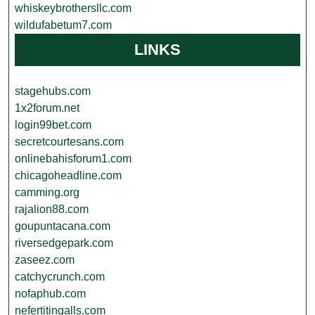
whiskeybrothersllc.com
wildufabetum7.com
LINKS
stagehubs.com
1x2forum.net
login99bet.com
secretcourtesans.com
onlinebahisforum1.com
chicagoheadline.com
camming.org
rajalion88.com
goupuntacana.com
riversedgepark.com
zaseez.com
catchycrunch.com
nofaphub.com
nefertitingalls.com