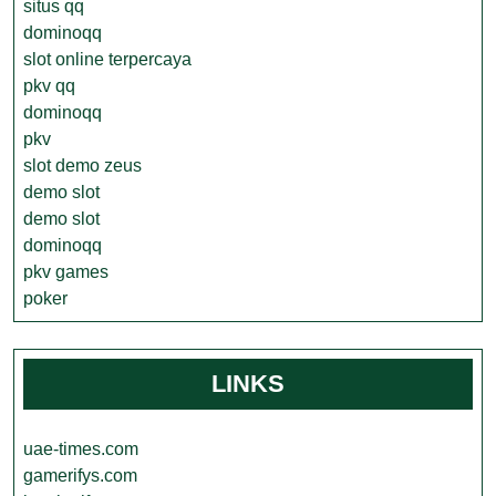
situs qq
dominoqq
slot online terpercaya
pkv qq
dominoqq
pkv
slot demo zeus
demo slot
demo slot
dominoqq
pkv games
poker
LINKS
uae-times.com
gamerifys.com