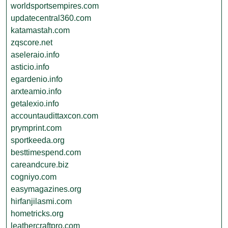
worldsportsempires.com
updatecentral360.com
katamastah.com
zqscore.net
aseleraio.info
asticio.info
egardenio.info
arxteamio.info
getalexio.info
accountaudittaxcon.com
prymprint.com
sportkeeda.org
besttimespend.com
careandcure.biz
cogniyo.com
easymagazines.org
hirfanjilasmi.com
hometricks.org
leathercraftpro.com