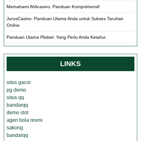
Memahami Ahlicasino: Panduan Komprehensif
JurusCasino: Panduan Utama Anda untuk Sukses Taruhan
Online
Panduan Utama Plisbet: Yang Perlu Anda Ketahui
LINKS
situs gacor
pg demo
situs qq
bandarqq
demo slot
agen bola resmi
sakong
bandarqq