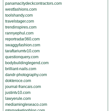
panamacitydeckcontractors.com
westfashions.com
toolshandy.com
travelstager.com
trendinspires.com
rannyephul.com
reportradar360.com
swaggyfashion.com
taraftariumtv10.com
questionquery.com
bodybuildinglegend.com
brilliant-nails.com
dandr-photography.com
dokteroce.com
journal-francais.com
justintv10.com
lawyerule.com
mediamingleseaco.com
mtsmarketingblog.com