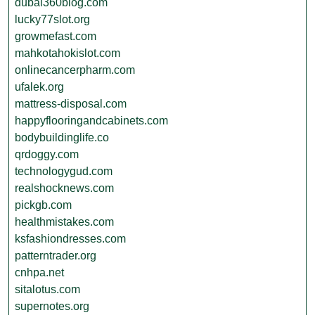
dubai360blog.com
lucky77slot.org
growmefast.com
mahkotahokislot.com
onlinecancerpharm.com
ufalek.org
mattress-disposal.com
happyflooringandcabinets.com
bodybuildinglife.co
qrdoggy.com
technologygud.com
realshocknews.com
pickgb.com
healthmistakes.com
ksfashiondresses.com
patterntrader.org
cnhpa.net
sitalotus.com
supernotes.org