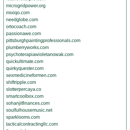
microgridpower.org
mixiqo.com
needglobe.com
ortocoach.com
passionawe.com
pittsburghpaintingprofessionals.com
plumberryworks.com
psychoterapiawioletanowak.com
quickultimate.com
quirkyquester.com
sexmedicineformen.com
shiftripple.com
slotterpercaya.co
smartcoolbox.com
sohanjitfinances.com
soulfulhousemusic.net
sparklooms.com
tacticalcontractingllc.com