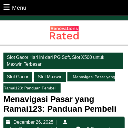
Skip
Menu
Menu
to
content
Skip
to
content
Slot Gacor Hari Ini dari PG Soft, Slot X500 untuk
Maxwin Terbesar
Slot Gacor
,
Slot Maxwin
Menavigasi Pasar yang
Ramai123: Panduan Pembeli
Menavigasi Pasar yang
Ramai123: Panduan Pembeli
December
December 26, 2025