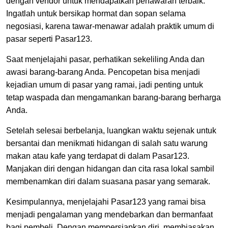
dengan vendor untuk mendapatkan penawaran terbaik.
Ingatlah untuk bersikap hormat dan sopan selama
negosiasi, karena tawar-menawar adalah praktik umum di
pasar seperti Pasar123.
Saat menjelajahi pasar, perhatikan sekeliling Anda dan
awasi barang-barang Anda. Pencopetan bisa menjadi
kejadian umum di pasar yang ramai, jadi penting untuk
tetap waspada dan mengamankan barang-barang berharga
Anda.
Setelah selesai berbelanja, luangkan waktu sejenak untuk
bersantai dan menikmati hidangan di salah satu warung
makan atau kafe yang terdapat di dalam Pasar123.
Manjakan diri dengan hidangan dan cita rasa lokal sambil
membenamkan diri dalam suasana pasar yang semarak.
Kesimpulannya, menjelajahi Pasar123 yang ramai bisa
menjadi pengalaman yang mendebarkan dan bermanfaat
bagi pembeli. Dengan mempersiapkan diri, membiasakan