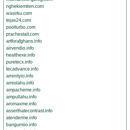
nghekiemtien.com
wasirku.com
tejas24.com
poolturbo.com
prachestait.com
artforafghans.info
airvendio.info
healthexe.info
puretecx.info
tecadvance.info
aminityio.info
amiolahu.info
ampacheme.info
ampullahu.info
aromaxme.info
asserthatecontrast.info
atenderme.info
bangumiio.info