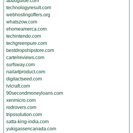
abbuguide.com
technologyresult.com
webhostingoffers.org
whatszow.com
ehomeamerca.com
techintendo.com
techgreenpure.com
bestdropshipstore.com
cartelreviews.com
surfsway.com
nailartproduct.com
digitactseed.com
lvlcraft.com
90secondmoneyloans.com
xenmicro.com
rodrovers.com
tripssolution.com
satta-king-india.com
yukigassencanada.com