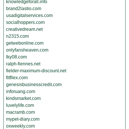
knowledgeforall.info
brand2lastio.com
usadigitalservices.com
socialhoppers.com
creativedream.net
n2315.com
getwebonline.com
onlyfansheaven.com
lky08.com
ralph-fiennes.net
fielder-maximum-discount.net
fitfllex.com
genesisbusinesscredit.com
inforuang.com
kindsmarket.com
luvelylife.com
macramb.com
mypet-diary.com
oxweekly.com