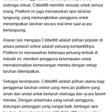
olahraga virtual, Citibet88 memiliki sesuatu untuk semua
orang. Platform ini juga menawarkan opsi taruhan
langsung, yang memungkinkan pengguna untuk
menempatkan taruhan secara real-time saat acara
berlangsung.
Alasan lain mengapa Citibet88 adalah pilihan populer di
antara petaruh online adalah peluang kompetitifnya.
Platform ini menawarkan beberapa peluang terbaik di
industri ini, memberi pengguna kesempatan untuk
memaksimalkan kemenangan mereka dengan setiap
taruhan ditempatkan.
Sebagai kesimpulan, Citibet88 adalah pilihan utama bagi
penggemar taruhan online yang mencari platform yang
aman dan andal untuk bertaruh olahraga dan acara favorit
mereka. Dengan antarmuka yang ramah pengguna,
dukungan pelanggan yang sangat baik, berbagai opsi