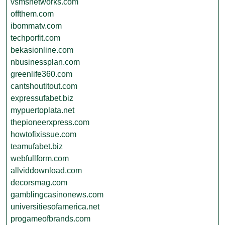
vsmsnetworks.com
offthem.com
ibommatv.com
techporfit.com
bekasionline.com
nbusinessplan.com
greenlife360.com
cantshoutitout.com
expressufabet.biz
mypuertoplata.net
thepioneerxpress.com
howtofixissue.com
teamufabet.biz
webfullform.com
allviddownload.com
decorsmag.com
gamblingcasinonews.com
universitiesofamerica.net
progameofbrands.com