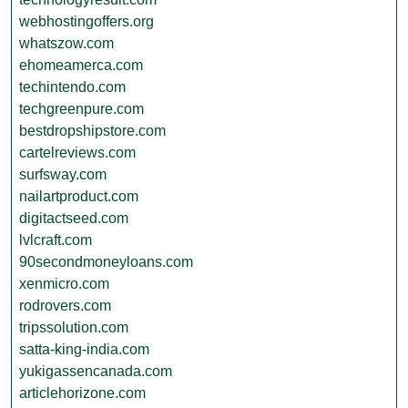
webhostingoffers.org
whatszow.com
ehomeamerca.com
techintendo.com
techgreenpure.com
bestdropshipstore.com
cartelreviews.com
surfsway.com
nailartproduct.com
digitactseed.com
lvlcraft.com
90secondmoneyloans.com
xenmicro.com
rodrovers.com
tripssolution.com
satta-king-india.com
yukigassencanada.com
articlehorizone.com