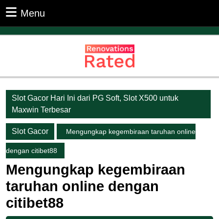
Skip
Menu
Menu
to
content
Skip
to
content
Slot Gacor Hari Ini dari PG Soft, Slot X500 untuk
Maxwin Terbesar
Slot Gacor
Mengungkap kegembiraan taruhan online
dengan citibet88
Mengungkap kegembiraan
taruhan online dengan
citibet88