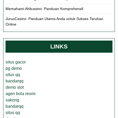
Memahami Ahlicasino: Panduan Komprehensif
JurusCasino: Panduan Utama Anda untuk Sukses Taruhan
Online
LINKS
situs gacor
pg demo
situs qq
bandarqq
demo slot
agen bola resmi
sakong
bandarqq
situs qq