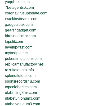
yuqqbbzp.com
7betagents6.com
coronavirusuptodate.com
crackinstreams.com
gadgetspak.com
gearsngadget.com
hireseodoctor.com
lapsfit.com
levelup-fast.com
mytreepla.net
pokersimulations.com
replicamanufactory.net
rezultate-loto.info
splendifulous.com
sportsrecords4u.com
topceleberites.com
ufabetting8m4.com
ufabetunionum3.com
ufabetvalueum3.com