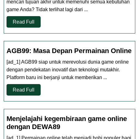
mencari tujuan akhir untuk memenuhi semua kebutuhan
bagi
game Anda? Tidak terlihat lagi dari ...
gamer
Read
di
Read Full
Full
mana
-
mana
A
AGB99: Masa Depan Permainan Online
M
[ad_1] AGB99 siap untuk merevolusi dunia game online
D
dengan pendekatan inovatif dan teknologi mutakhir.
Pe
Platform baru ini berjanji untuk memberikan ...
On
Read
Read Full
Full
Menjelajahi kegembiraan game online
Menjelajahi
dengan DEWA89
kegembiraan
[ad_1] Permainan online telah menjadi hobi populer bagi