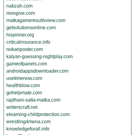
nabzah.com
mongive.com
matkagameresultsview.com
getsolutionsonline.com
hispinner.org
criticalinsurance.info
nokariposter.com
kalyan-guessing-nightplay.com
gameofpanels.com
androidappsdownloader.com
usetimenow.com
healthblow.com
gohelpmate.com
rajdhani-satta-matka.com
writerscraft.net
elearning-childprotection.com
wrestling4mena.com
knowledgeforall.info