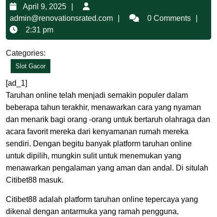
April
April 9, 2025
9,
admin@renovationsrated
admin@renovationsrated.com
0 Comments
2025
2:31 pm
Categories:
Slot Gacor
[ad_1]
Taruhan online telah menjadi semakin populer dalam
beberapa tahun terakhir, menawarkan cara yang nyaman
dan menarik bagi orang -orang untuk bertaruh olahraga dan
acara favorit mereka dari kenyamanan rumah mereka
sendiri. Dengan begitu banyak platform taruhan online
untuk dipilih, mungkin sulit untuk menemukan yang
menawarkan pengalaman yang aman dan andal. Di situlah
Citibet88 masuk.
Citibet88 adalah platform taruhan online tepercaya yang
dikenal dengan antarmuka yang ramah pengguna,