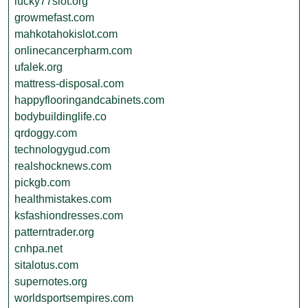
lucky77slot.org
growmefast.com
mahkotahokislot.com
onlinecancerpharm.com
ufalek.org
mattress-disposal.com
happyflooringandcabinets.com
bodybuildinglife.co
qrdoggy.com
technologygud.com
realshocknews.com
pickgb.com
healthmistakes.com
ksfashiondresses.com
patterntrader.org
cnhpa.net
sitalotus.com
supernotes.org
worldsportsempires.com