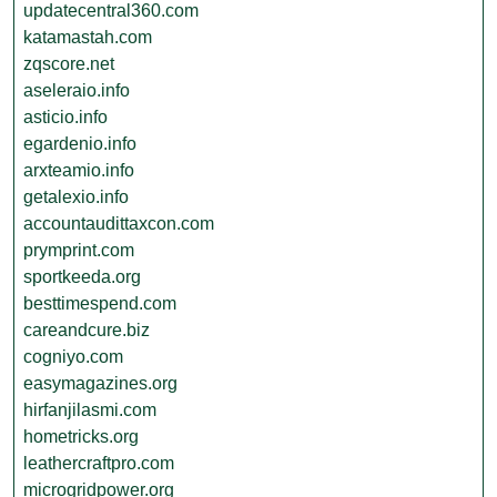
updatecentral360.com
katamastah.com
zqscore.net
aseleraio.info
asticio.info
egardenio.info
arxteamio.info
getalexio.info
accountaudittaxcon.com
prymprint.com
sportkeeda.org
besttimespend.com
careandcure.biz
cogniyo.com
easymagazines.org
hirfanjilasmi.com
hometricks.org
leathercraftpro.com
microgridpower.org