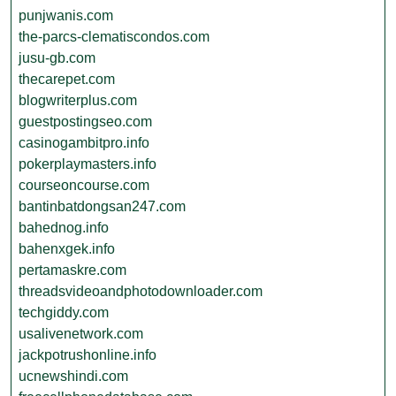
punjwanis.com
the-parcs-clematiscondos.com
jusu-gb.com
thecarepet.com
blogwriterplus.com
guestpostingseo.com
casinogambitpro.info
pokerplaymasters.info
courseoncourse.com
bantinbatdongsan247.com
bahednog.info
bahenxgek.info
pertamaskre.com
threadsvideoandphotodownloader.com
techgiddy.com
usalivenetwork.com
jackpotrushonline.info
ucnewshindi.com