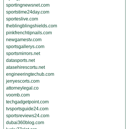
sportingnewsnet.com
sportstime24day.com
sporteslive.com
theblingblingshields.com
pinkfrenchtipnails.com
newgamestv.com
sportsgallerys.com
sportsmirrors.net
datasports.net
atasehirescortu.net
engineeringtechub.com
jerryescorts.com
attorneylegal.co
voomb.com
techgadgetpoint.com
tvsportsguide24.com
sportsreviews24.com
dubai360blog.com