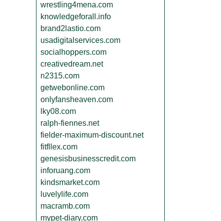
wrestling4mena.com
knowledgeforall.info
brand2lastio.com
usadigitalservices.com
socialhoppers.com
creativedream.net
n2315.com
getwebonline.com
onlyfansheaven.com
lky08.com
ralph-fiennes.net
fielder-maximum-discount.net
fitfllex.com
genesisbusinesscredit.com
inforuang.com
kindsmarket.com
luvelylife.com
macramb.com
mypet-diary.com