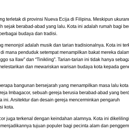
 terletak di provinsi Nueva Ecija di Filipina. Meskipun ukura
h sejak berabad-abad yang lalu. Kota ini adalah rumah bagi be
berbagai budaya dan tradisi.
 menonjol adalah musik dan tarian tradisionalnya. Kota ini ter
a, di mana penduduk setempat menampilkan bakat mereka dala
go sa Ilaw” dan “Tinikling”. Tarian-tarian ini tidak hanya sebag
k melestarikan dan mewariskan warisan budaya kota kepada gen
berapa bangunan bersejarah yang menampilkan masa lalu kota 
reja Imbagacor, sebuah gereja berusia berabad-abad yang berd
ta ini. Arsitektur dan desain gereja mencerminkan pengaruh
i kota.
 juga terkenal dengan keindahan alamnya. Kota ini dikeliling
menjadikannya tujuan populer bagi pecinta alam dan penggem