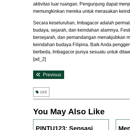
aktivitas luar ruangan. Pengunjung dapat menjela
memungkinkan mereka untuk merasakan keinda
Secara keseluruhan, Imbagacor adalah permata 
budaya, sejarah, dan keindahan alamnya. Festi
bersejarah, dan pemandangan menakjubkan m
keindahan budaya Filipina. Baik Anda penggem
berbeda, Imbagacor punya sesuatu untuk dita
[ad_2]
Post
Previous
Previous
navigation
post:
slot
You May Also Like
PINTU123: Sensasi
Men