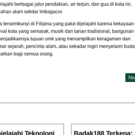
jahi berbagai jalur pendakian, air terjun, dan gua di kota ini,
han alam sekitar Imbagacor.
tersembunyi di Filipina yang patut dijelajahi karena kekayaan
val kota yang semarak, musik dan tarian tradisional, bangunan
enjadikannya tujuan unik yang menampilkan keragaman dan
ar sejarah, pencinta alam, atau sekadar ingin menyelami bud
warkan bagi semua orang.
Ne
jelajahi Teknologi
Badak188 Terkena: