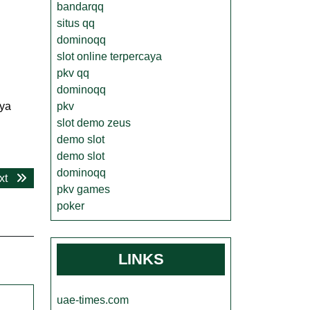
bandarqq
situs qq
dominoqq
slot online terpercaya
pkv qq
dominoqq
aya
pkv
slot demo zeus
demo slot
demo slot
dominoqq
Next
xt
pkv games
post:
poker
LINKS
uae-times.com