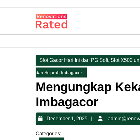
Skip
to
content
Skip
to
content
Slot Gacor Hari Ini dari PG Soft, Slot X500 
dan Sejarah Imbagacor
Mengungkap Keka
Imbagacor
December
December 1, 2025
admin@renova
1,
2025
Categories: