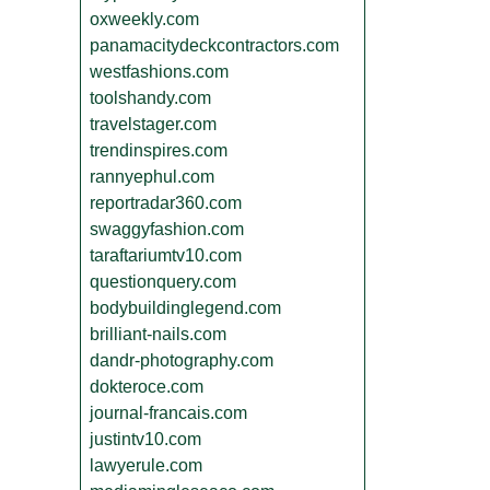
oxweekly.com
panamacitydeckcontractors.com
westfashions.com
toolshandy.com
travelstager.com
trendinspires.com
rannyephul.com
reportradar360.com
swaggyfashion.com
taraftariumtv10.com
questionquery.com
bodybuildinglegend.com
brilliant-nails.com
dandr-photography.com
dokteroce.com
journal-francais.com
justintv10.com
lawyerule.com