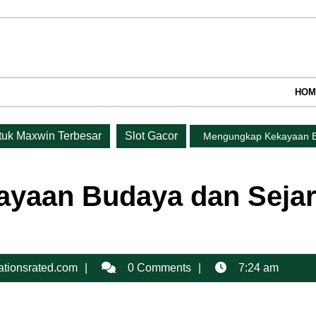
HOM
untuk Maxwin Terbesar
Slot Gacor
Mengungkap Kekayaan 
yaan Budaya dan Seja
admin@renovationsrated.com
tionsrated.com
0 Comments
7:24 am