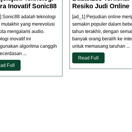
Menjelajahi
ra Inovatif Sonic88
Resiko Judi Online
Teknologi
] Sonic88 adalah teknologi
[ad_1] Perjudian online men
Suara
 mutakhir yang merevolusi
semakin populer dalam beb
Inovatif
kita mengalami audio.
tahun terakhir, dengan sema
Sonic88
ogi inovatif ini
banyak orang beralih ke inte
gunakan algoritma canggih
untuk memasang taruhan ...
ecerdasan ...
Read
Read Full
Full
Read
ad Full
Full