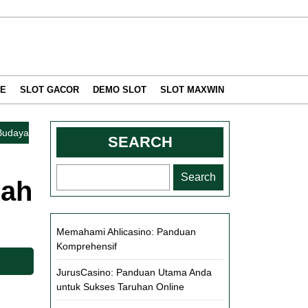
E
SLOT GACOR
DEMO SLOT
SLOT MAXWIN
Budaya
SEARCH
Search
rah
Memahami Ahlicasino: Panduan
Komprehensif
JurusCasino: Panduan Utama Anda
untuk Sukses Taruhan Online