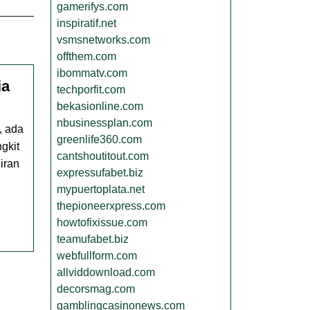
gamerifys.com
inspiratif.net
vsmsnetworks.com
offthem.com
ibommatv.com
ia
techporfit.com
mui
bekasionline.com
nsasi
nbusinessplan.com
, ada
dia
greenlife360.com
gkit
sial:
cantshoutitout.com
iran
rgo123
expressufabet.biz
mypuertoplata.net
thepioneerxpress.com
howtofixissue.com
teamufabet.biz
webfullform.com
allviddownload.com
decorsmag.com
gamblingcasinonews.com