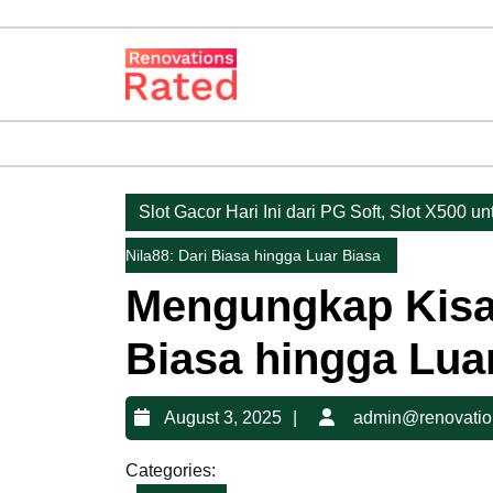
Skip
to
content
Skip
to
content
Slot Gacor Hari Ini dari PG Soft, Slot X500 
Nila88: Dari Biasa hingga Luar Biasa
Mengungkap Kisah
Biasa hingga Lua
August
August 3, 2025
admin@renovatio
3,
2025
Categories: