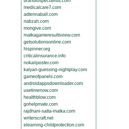
brandiospecialists.com
medicalcare7.com
adtennaball.com
nabzah.com
mongive.com
matkagameresultsview.com
getsolutionsonline.com
hispinner.org
criticalinsurance.info
nokariposter.com
kalyan-guessing-nightplay.com
gameofpanels.com
androidappsdownloader.com
usetimenow.com
healthblow.com
gohelpmate.com
rajdhani-satta-matka.com
writerscraft.net
elearning-childprotection.com