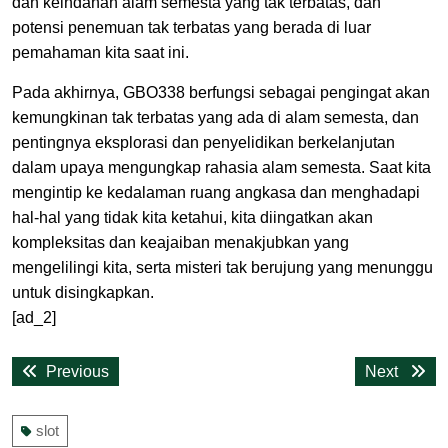
dan keindahan alam semesta yang tak terbatas, dan
potensi penemuan tak terbatas yang berada di luar
pemahaman kita saat ini.
Pada akhirnya, GBO338 berfungsi sebagai pengingat akan
kemungkinan tak terbatas yang ada di alam semesta, dan
pentingnya eksplorasi dan penyelidikan berkelanjutan
dalam upaya mengungkap rahasia alam semesta. Saat kita
mengintip ke kedalaman ruang angkasa dan menghadapi
hal-hal yang tidak kita ketahui, kita diingatkan akan
kompleksitas dan keajaiban menakjubkan yang
mengelilingi kita, serta misteri tak berujung yang menunggu
untuk disingkapkan.
[ad_2]
Post
Previous
Next
Previous
Next
navigation
post:
post:
slot