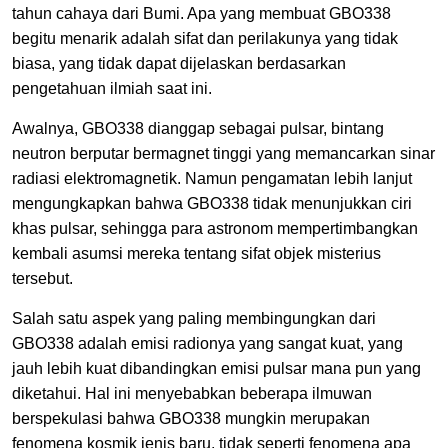
tahun cahaya dari Bumi. Apa yang membuat GBO338
begitu menarik adalah sifat dan perilakunya yang tidak
biasa, yang tidak dapat dijelaskan berdasarkan
pengetahuan ilmiah saat ini.
Awalnya, GBO338 dianggap sebagai pulsar, bintang
neutron berputar bermagnet tinggi yang memancarkan sinar
radiasi elektromagnetik. Namun pengamatan lebih lanjut
mengungkapkan bahwa GBO338 tidak menunjukkan ciri
khas pulsar, sehingga para astronom mempertimbangkan
kembali asumsi mereka tentang sifat objek misterius
tersebut.
Salah satu aspek yang paling membingungkan dari
GBO338 adalah emisi radionya yang sangat kuat, yang
jauh lebih kuat dibandingkan emisi pulsar mana pun yang
diketahui. Hal ini menyebabkan beberapa ilmuwan
berspekulasi bahwa GBO338 mungkin merupakan
fenomena kosmik jenis baru, tidak seperti fenomena apa