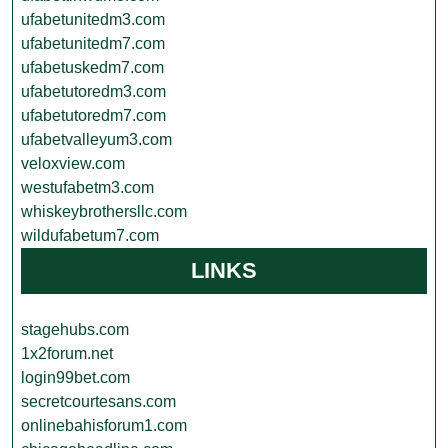
ufabetunitedm3.com
ufabetunitedm7.com
ufabetuskedm7.com
ufabetutoredm3.com
ufabetutoredm7.com
ufabetvalleyum3.com
veloxview.com
westufabetm3.com
whiskeybrothersllc.com
wildufabetum7.com
LINKS
stagehubs.com
1x2forum.net
login99bet.com
secretcourtesans.com
onlinebahisforum1.com