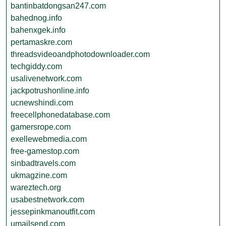
bantinbatdongsan247.com
bahednog.info
bahenxgek.info
pertamaskre.com
threadsvideoandphotodownloader.com
techgiddy.com
usalivenetwork.com
jackpotrushonline.info
ucnewshindi.com
freecellphonedatabase.com
gamersrope.com
exellewebmedia.com
free-gamestop.com
sinbadtravels.com
ukmagzine.com
wareztech.org
usabestnetwork.com
jessepinkmanoutfit.com
umailsend.com