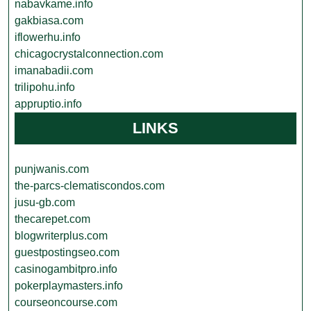
nabavkame.info
gakbiasa.com
iflowerhu.info
chicagocrystalconnection.com
imanabadii.com
trilipohu.info
appruptio.info
LINKS
punjwanis.com
the-parcs-clematiscondos.com
jusu-gb.com
thecarepet.com
blogwriterplus.com
guestpostingseo.com
casinogambitpro.info
pokerplaymasters.info
courseoncourse.com