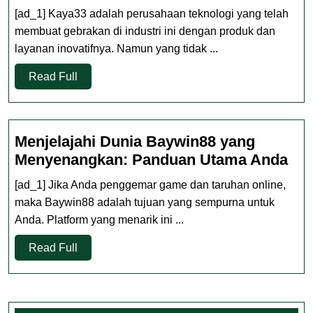
Awal
[ad_1] Kaya33 adalah perusahaan teknologi yang telah
yang
membuat gebrakan di industri ini dengan produk dan
Sederhana
layanan inovatifnya. Namun yang tidak ...
hingga
Kesuksesan
Read
Read Full
Full
Teknologi:
Perjalanan
Kaya33
Menjelajahi Dunia Baywin88 yang
Men
Menyenangkan: Panduan Utama Anda
Dun
[ad_1] Jika Anda penggemar game dan taruhan online,
Ba
maka Baywin88 adalah tujuan yang sempurna untuk
ya
Anda. Platform yang menarik ini ...
Me
Read
Pa
Read Full
Full
Ut
An