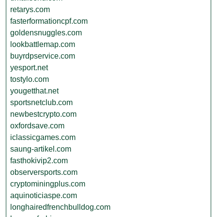
retarys.com
fasterformationcpf.com
goldensnuggles.com
lookbattlemap.com
buyrdpservice.com
yesport.net
tostylo.com
yougetthat.net
sportsnetclub.com
newbestcrypto.com
oxfordsave.com
iclassicgames.com
saung-artikel.com
fasthokivip2.com
observersports.com
cryptominingplus.com
aquinoticiaspe.com
longhairedfrenchbulldog.com