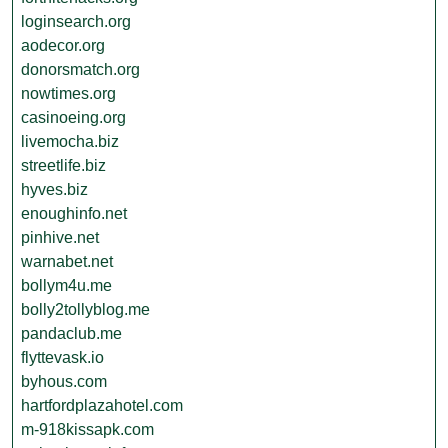
loginsearch.org
aodecor.org
donorsmatch.org
nowtimes.org
casinoeing.org
livemocha.biz
streetlife.biz
hyves.biz
enoughinfo.net
pinhive.net
warnabet.net
bollym4u.me
bolly2tollyblog.me
pandaclub.me
flyttevask.io
byhous.com
hartfordplazahotel.com
m-918kissapk.com