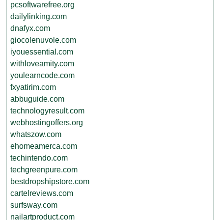
pcsoftwarefree.org
dailylinking.com
dnafyx.com
giocolenuvole.com
iyouessential.com
withloveamity.com
youlearncode.com
fxyatirim.com
abbuguide.com
technologyresult.com
webhostingoffers.org
whatszow.com
ehomeamerca.com
techintendo.com
techgreenpure.com
bestdropshipstore.com
cartelreviews.com
surfsway.com
nailartproduct.com