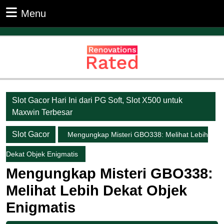
Skip
Menu
Menu
to
content
Skip
to
content
Slot Gacor Hari Ini dari PG Soft, Slot X500 untuk
Maxwin Terbesar
Slot Gacor
Mengungkap Misteri GBO338: Melihat Lebih
Dekat Objek Enigmatis
Mengungkap Misteri GBO338:
Melihat Lebih Dekat Objek
Enigmatis