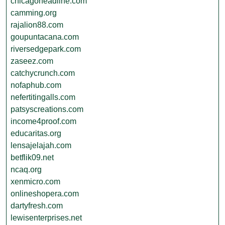
chicagoheadline.com
camming.org
rajalion88.com
goupuntacana.com
riversedgepark.com
zaseez.com
catchycrunch.com
nofaphub.com
nefertitingalls.com
patsyscreations.com
income4proof.com
educaritas.org
lensajelajah.com
betflik09.net
ncaq.org
xenmicro.com
onlineshopera.com
dartyfresh.com
lewisenterprises.net