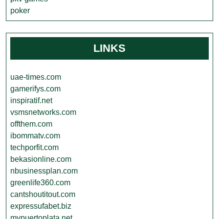
poker
LINKS
uae-times.com
gamerifys.com
inspiratif.net
vsmsnetworks.com
offthem.com
ibommatv.com
techporfit.com
bekasionline.com
nbusinessplan.com
greenlife360.com
cantshoutitout.com
expressufabet.biz
mypuertoplata.net