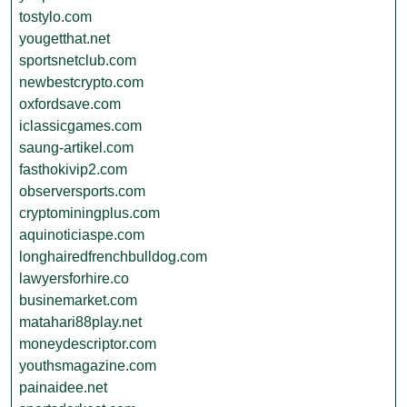
tostylo.com
yougetthat.net
sportsnetclub.com
newbestcrypto.com
oxfordsave.com
iclassicgames.com
saung-artikel.com
fasthokivip2.com
observersports.com
cryptominingplus.com
aquinoticiaspe.com
longhairedfrenchbulldog.com
lawyersforhire.co
businemarket.com
matahari88play.net
moneydescriptor.com
youthsmagazine.com
painaidee.net