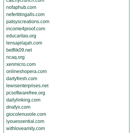
catchycrunch.com
nofaphub.com
nefertitingalls.com
patsyscreations.com
income4proof.com
educaritas.org
lensajelajah.com
betflik09.net
ncaq.org
xenmicro.com
onlineshopera.com
dartyfresh.com
lewisenterprises.net
pcsoftwarefree.org
dailylinking.com
dnafyx.com
giocolenuvole.com
iyouessential.com
withloveamity.com