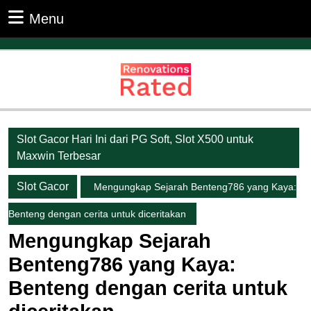
Skip
Menu
Menu
to
content
Skip
to
content
Slot Gacor Hari Ini dari PG Soft, Slot X500 untuk
Maxwin Terbesar
Slot Gacor
Mengungkap Sejarah Benteng786 yang Kaya:
Benteng dengan cerita untuk diceritakan
Mengungkap Sejarah
Benteng786 yang Kaya:
Benteng dengan cerita untuk