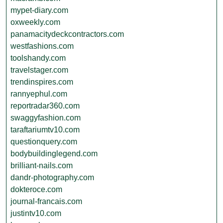
mypet-diary.com
oxweekly.com
panamacitydeckcontractors.com
westfashions.com
toolshandy.com
travelstager.com
trendinspires.com
rannyephul.com
reportradar360.com
swaggyfashion.com
taraftariumtv10.com
questionquery.com
bodybuildinglegend.com
brilliant-nails.com
dandr-photography.com
dokteroce.com
journal-francais.com
justintv10.com