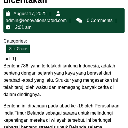
diceritakan
August
August 17, 2025
17,
admin@renovationsrated
admin@renovationsrated.com
0 Comments
2025
2:01 am
Categories:
Slot Gacor
[ad_1]
Benteng786, yang terletak di jantung Indonesia, adalah
benteng dengan sejarah yang kaya yang berasal dari
berabad -abad yang lalu. Struktur yang mengesankan ini
telah teruji oleh waktu dan memegang banyak cerita di
dalam dindingnya.
Benteng ini dibangun pada abad ke -16 oleh Perusahaan
India Timur Belanda sebagai sarana untuk melindungi
kepentingan mereka di wilayah tersebut. Ini berfungsi
sebagai benteng strategis untuk Belanda selama