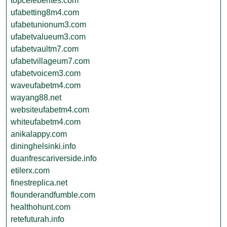
topceleberites.com
ufabetting8m4.com
ufabetunionum3.com
ufabetvalueum3.com
ufabetvaultm7.com
ufabetvillageum7.com
ufabetvoicem3.com
waveufabetm4.com
wayang88.net
websiteufabetm4.com
whiteufabetm4.com
anikalappy.com
dininghelsinki.info
duanfrescariverside.info
etilerx.com
finestreplica.net
flounderandfumble.com
healthohunt.com
retefuturah.info