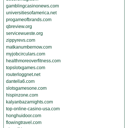
gamblingcasinonews.com
universitiesofamerica.net
progameofbrands.com
qbreview.org
servicewueste.org
zippyrevs.com
matkanumbernow.com
myjobcirculars.com
healthmoreoverfitness.com
topslotxgames.com
routerloggnet.net
dantella6.com
slotsgamesone.com
hispinzone.com
kalyanbazarnights.com
top-online-casino-usa.com
honghuidoor.com
flowingtravel.com