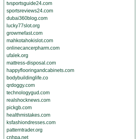
tvsportsguide24.com
sportsreviews24.com
dubai360blog.com
lucky77slot.org
growmefast.com
mahkotahokislot.com
onlinecancerpharm.com
ufalek.org
mattress-disposal.com
happyflooringandcabinets.com
bodybuildinglife.co
qrdoggy.com
technologygud.com
realshocknews.com
pickgb.com
healthmistakes.com
ksfashiondresses.com
patterntrader.org
cnhpa.net