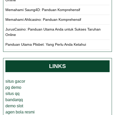
Online
Memahami Saung4D: Panduan Komprehensif
Memahami Ahlicasino: Panduan Komprehensif
JurusCasino: Panduan Utama Anda untuk Sukses Taruhan
Online
Panduan Utama Plisbet: Yang Perlu Anda Ketahui
LINKS
situs gacor
pg demo
situs qq
bandarqq
demo slot
agen bola resmi