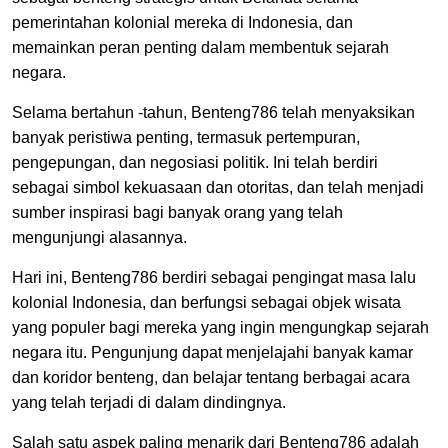
pemerintahan kolonial mereka di Indonesia, dan
memainkan peran penting dalam membentuk sejarah
negara.
Selama bertahun -tahun, Benteng786 telah menyaksikan
banyak peristiwa penting, termasuk pertempuran,
pengepungan, dan negosiasi politik. Ini telah berdiri
sebagai simbol kekuasaan dan otoritas, dan telah menjadi
sumber inspirasi bagi banyak orang yang telah
mengunjungi alasannya.
Hari ini, Benteng786 berdiri sebagai pengingat masa lalu
kolonial Indonesia, dan berfungsi sebagai objek wisata
yang populer bagi mereka yang ingin mengungkap sejarah
negara itu. Pengunjung dapat menjelajahi banyak kamar
dan koridor benteng, dan belajar tentang berbagai acara
yang telah terjadi di dalam dindingnya.
Salah satu aspek paling menarik dari Benteng786 adalah