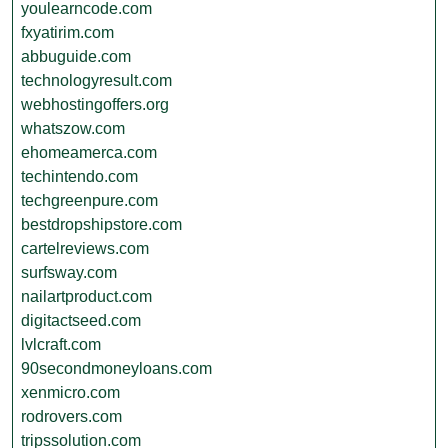
youlearncode.com
fxyatirim.com
abbuguide.com
technologyresult.com
webhostingoffers.org
whatszow.com
ehomeamerca.com
techintendo.com
techgreenpure.com
bestdropshipstore.com
cartelreviews.com
surfsway.com
nailartproduct.com
digitactseed.com
lvlcraft.com
90secondmoneyloans.com
xenmicro.com
rodrovers.com
tripssolution.com