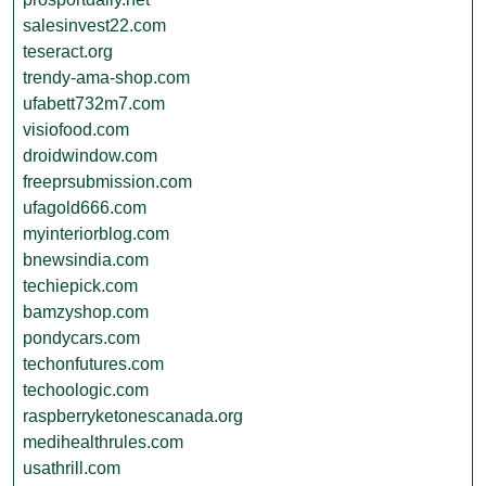
salesinvest22.com
teseract.org
trendy-ama-shop.com
ufabett732m7.com
visiofood.com
droidwindow.com
freeprsubmission.com
ufagold666.com
myinteriorblog.com
bnewsindia.com
techiepick.com
bamzyshop.com
pondycars.com
techonfutures.com
techoologic.com
raspberryketonescanada.org
medihealthrules.com
usathrill.com