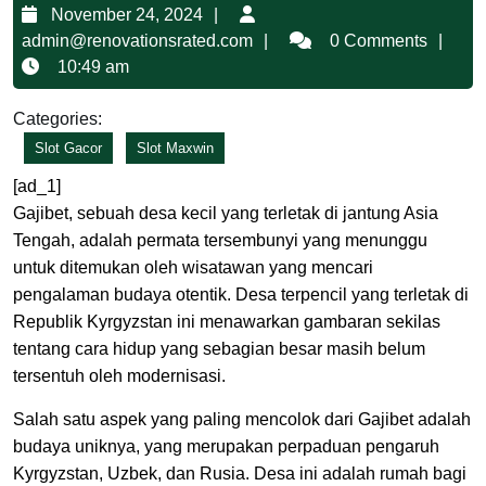
November
November 24, 2024
24,
admin@renovationsrated
admin@renovationsrated.com
0 Comments
2024
10:49 am
Categories:
Slot Gacor
Slot Maxwin
[ad_1]
Gajibet, sebuah desa kecil yang terletak di jantung Asia
Tengah, adalah permata tersembunyi yang menunggu
untuk ditemukan oleh wisatawan yang mencari
pengalaman budaya otentik. Desa terpencil yang terletak di
Republik Kyrgyzstan ini menawarkan gambaran sekilas
tentang cara hidup yang sebagian besar masih belum
tersentuh oleh modernisasi.
Salah satu aspek yang paling mencolok dari Gajibet adalah
budaya uniknya, yang merupakan perpaduan pengaruh
Kyrgyzstan, Uzbek, dan Rusia. Desa ini adalah rumah bagi