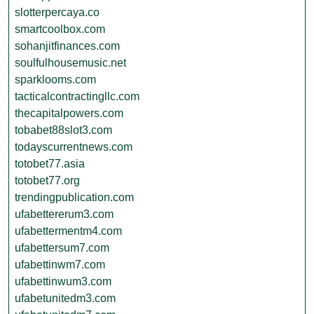
slotterpercaya.co
smartcoolbox.com
sohanjitfinances.com
soulfulhousemusic.net
sparklooms.com
tacticalcontractingllc.com
thecapitalpowers.com
tobabet88slot3.com
todayscurrentnews.com
totobet77.asia
totobet77.org
trendingpublication.com
ufabettererum3.com
ufabettermentm4.com
ufabettersum7.com
ufabettinwm7.com
ufabettinwum3.com
ufabetunitedm3.com