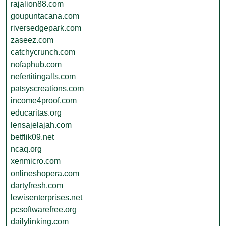
rajalion88.com
goupuntacana.com
riversedgepark.com
zaseez.com
catchycrunch.com
nofaphub.com
nefertitingalls.com
patsyscreations.com
income4proof.com
educaritas.org
lensajelajah.com
betflik09.net
ncaq.org
xenmicro.com
onlineshopera.com
dartyfresh.com
lewisenterprises.net
pcsoftwarefree.org
dailylinking.com