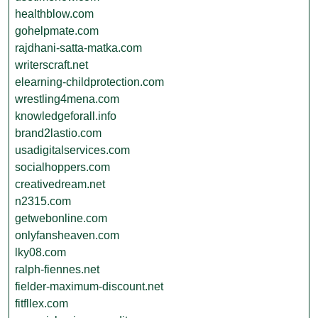
healthblow.com
gohelpmate.com
rajdhani-satta-matka.com
writerscraft.net
elearning-childprotection.com
wrestling4mena.com
knowledgeforall.info
brand2lastio.com
usadigitalservices.com
socialhoppers.com
creativedream.net
n2315.com
getwebonline.com
onlyfansheaven.com
lky08.com
ralph-fiennes.net
fielder-maximum-discount.net
fitfllex.com