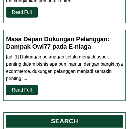
memungkinkan pembuat konten ...
Onlyfans
Read
Read Full
Full
Masa Depan Dukungan Pelanggan:
Masa
Dampak Owl77 pada E-niaga
Depan
[ad_1] Dukungan pelanggan selalu menjadi aspek
Dukungan
penting dalam bisnis apa pun, namun dengan bangkitnya
Pelanggan:
ecommerce, dukungan pelanggan menjadi semakin
Dampak
penting. ...
Owl77
Read
Read Full
pada
Full
E-
niaga
SEARCH