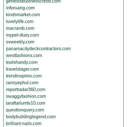
genesisbusinesscredit.com
inforuang.com
kindsmarket.com
luvelylife.com
macramb.com
mypet-diary.com
oxweekly.com
panamacitydeckcontractors.com
westfashions.com
toolshandy.com
travelstager.com
trendinspires.com
rannyephul.com
reportradar360.com
swaggyfashion.com
taraftariumtv10.com
questionquery.com
bodybuildinglegend.com
brilliant-nails.com