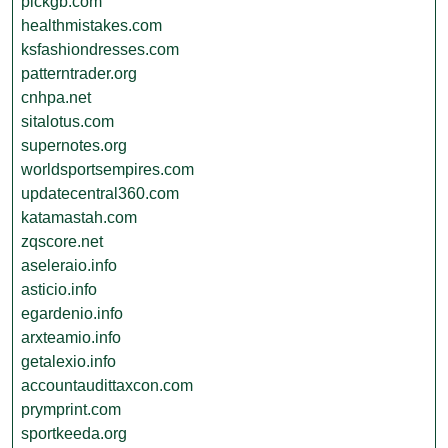
pickgb.com
healthmistakes.com
ksfashiondresses.com
patterntrader.org
cnhpa.net
sitalotus.com
supernotes.org
worldsportsempires.com
updatecentral360.com
katamastah.com
zqscore.net
aseleraio.info
asticio.info
egardenio.info
arxteamio.info
getalexio.info
accountaudittaxcon.com
prymprint.com
sportkeeda.org