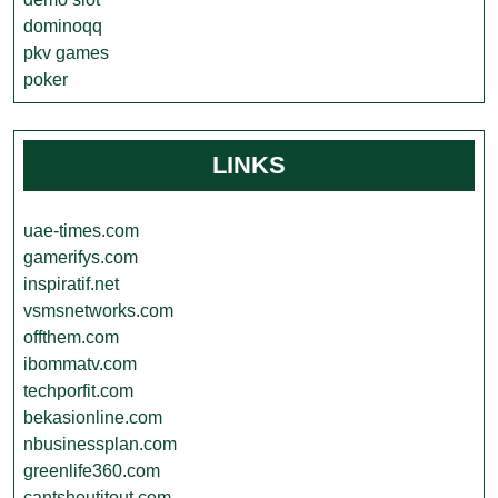
dominoqq
pkv games
poker
LINKS
uae-times.com
gamerifys.com
inspiratif.net
vsmsnetworks.com
offthem.com
ibommatv.com
techporfit.com
bekasionline.com
nbusinessplan.com
greenlife360.com
cantshoutitout.com