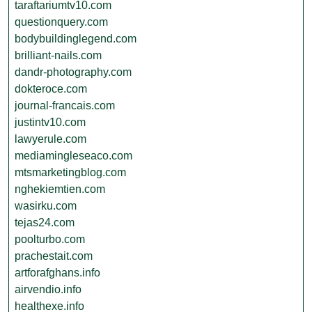
taraftariumtv10.com
questionquery.com
bodybuildinglegend.com
brilliant-nails.com
dandr-photography.com
dokteroce.com
journal-francais.com
justintv10.com
lawyerule.com
mediamingleseaco.com
mtsmarketingblog.com
nghekiemtien.com
wasirku.com
tejas24.com
poolturbo.com
prachestait.com
artforafghans.info
airvendio.info
healthexe.info