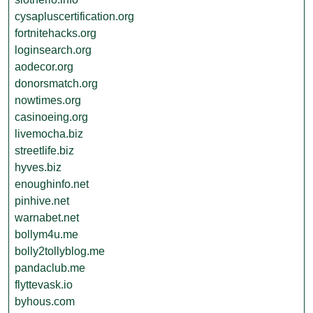
cysapluscertification.org
fortnitehacks.org
loginsearch.org
aodecor.org
donorsmatch.org
nowtimes.org
casinoeing.org
livemocha.biz
streetlife.biz
hyves.biz
enoughinfo.net
pinhive.net
warnabet.net
bollym4u.me
bolly2tollyblog.me
pandaclub.me
flyttevask.io
byhous.com