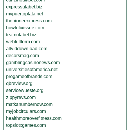
expressufabet.biz
mypuertoplata.net
thepioneerxpress.com
howtofixissue.com
teamufabet.biz
webfullform.com
allviddownload.com
decorsmag.com
gamblingcasinonews.com
universitiesofamerica.net
progameofbrands.com
qbreview.org
servicewueste.org
zippyrevs.com
matkanumbernow.com
myjobcirculars.com
healthmoreoverfitness.com
topslotxgames.com