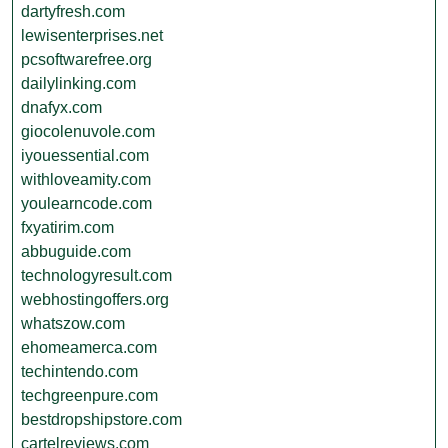
dartyfresh.com
lewisenterprises.net
pcsoftwarefree.org
dailylinking.com
dnafyx.com
giocolenuvole.com
iyouessential.com
withloveamity.com
youlearncode.com
fxyatirim.com
abbuguide.com
technologyresult.com
webhostingoffers.org
whatszow.com
ehomeamerca.com
techintendo.com
techgreenpure.com
bestdropshipstore.com
cartelreviews.com