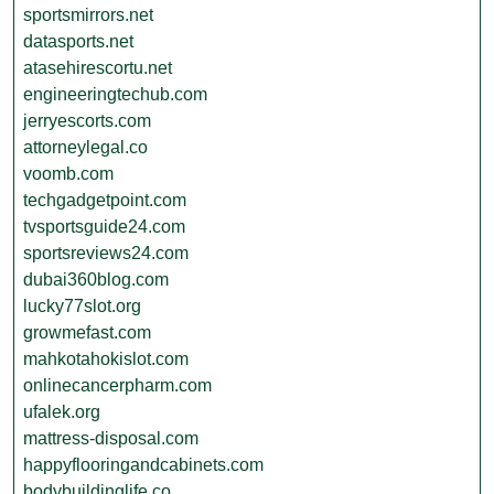
sportsmirrors.net
datasports.net
atasehirescortu.net
engineeringtechub.com
jerryescorts.com
attorneylegal.co
voomb.com
techgadgetpoint.com
tvsportsguide24.com
sportsreviews24.com
dubai360blog.com
lucky77slot.org
growmefast.com
mahkotahokislot.com
onlinecancerpharm.com
ufalek.org
mattress-disposal.com
happyflooringandcabinets.com
bodybuildinglife.co