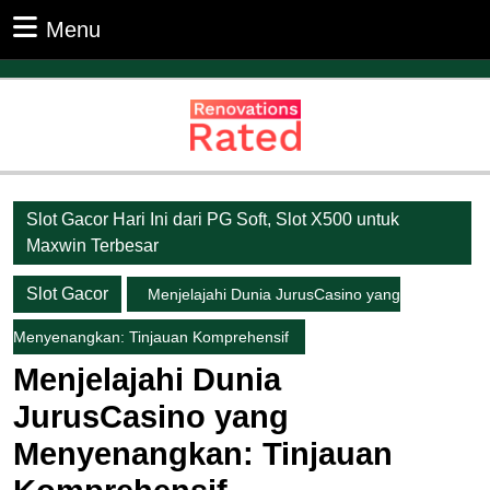
Skip
Menu
Menu
to
content
Skip
to
content
Slot Gacor Hari Ini dari PG Soft, Slot X500 untuk
Maxwin Terbesar
Slot Gacor
Menjelajahi Dunia JurusCasino yang
Menyenangkan: Tinjauan Komprehensif
Menjelajahi Dunia
JurusCasino yang
Menyenangkan: Tinjauan