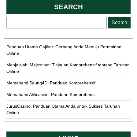
Fenomena
SEARCH
Gaming
Search
Panduan Utama Gajibet: Gerbang Anda Menuju Permainan
Online
Menjelajahi Majestibet: Tinjauan Komprehensif tentang Taruhan
Online
Memahami Saung4D: Panduan Komprehensif
Memahami Ahlicasino: Panduan Komprehensif
JurusCasino: Panduan Utama Anda untuk Sukses Taruhan
Online