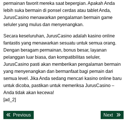
permainan favorit mereka saat bepergian. Apakah Anda
lebih suka bermain di ponsel cerdas atau tablet Anda,
JurusCasino menawarkan pengalaman bermain game
seluler yang mulus dan menyenangkan.
Secara keseluruhan, JurusCasino adalah kasino online
fantastis yang menawarkan sesuatu untuk semua orang.
Dengan beragam permainan, bonus besar, layanan
pelanggan luar biasa, dan kompatibilitas seluler,
JurusCasino pasti akan memberikan pengalaman bermain
yang menyenangkan dan bermanfaat bagi pemain dari
semua level. Jika Anda sedang mencari kasino online baru
untuk dicoba, pastikan untuk memeriksa JurusCasino –
Anda tidak akan kecewa!
[ad_2]
Post
Previous
Next
Previous
Next
navigation
post:
post: