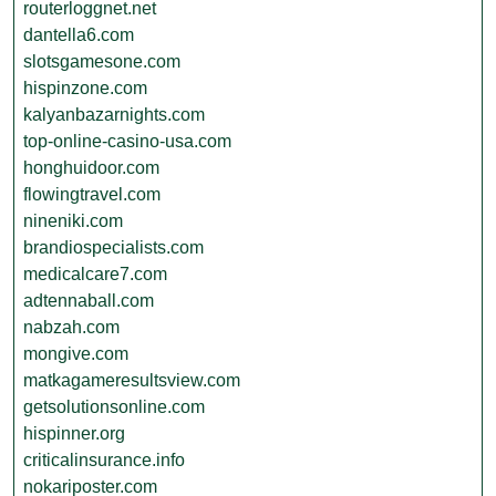
routerloggnet.net
dantella6.com
slotsgamesone.com
hispinzone.com
kalyanbazarnights.com
top-online-casino-usa.com
honghuidoor.com
flowingtravel.com
nineniki.com
brandiospecialists.com
medicalcare7.com
adtennaball.com
nabzah.com
mongive.com
matkagameresultsview.com
getsolutionsonline.com
hispinner.org
criticalinsurance.info
nokariposter.com