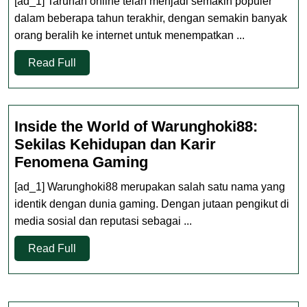
[ad_1] Taruhan online telah menjadi semakin populer
taruhan
dalam beberapa tahun terakhir, dengan semakin banyak
online
orang beralih ke internet untuk menempatkan ...
yang
Read
menarik
Read Full
Full
dengan
IBET44
Inside the World of Warunghoki88:
Sekilas Kehidupan dan Karir
Inside
Fenomena Gaming
the
[ad_1] Warunghoki88 merupakan salah satu nama yang
World
identik dengan dunia gaming. Dengan jutaan pengikut di
of
media sosial dan reputasi sebagai ...
Warunghoki88:
Read
Sekilas
Read Full
Full
Kehidupan
dan
Karir