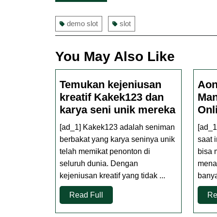
navigation
post:
demo slot
slot
You May Also Like
Temukan kejeniusan
Aon
kreatif Kakek123 dan
Man
Temuka
karya seni unik mereka
Onl
kejeniu
[ad_1] Kakek123 adalah seniman
[ad_1
kreatif
berbakat yang karya seninya unik
saat 
Kakek1
telah memikat penonton di
bisa 
dan
seluruh dunia. Dengan
menak
karya
kejeniusan kreatif yang tidak ...
banya
seni
Read
Read Full
Re
unik
Full
mereka