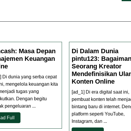
cash: Masa Depan
Di Dalam Dunia
ajemen Keuangan
pintu123: Bagaima
n
Aoncash:
ine
Seorang Kreator
san
Masa
Mendefinisikan Ula
] Di dunia yang serba cepat
Depan
Di
Konten Online
ini, mengelola keuangan kita
23
Manajemen
Dala
menjadi tugas yang
[ad_1] Di era digital saat ini,
Keuangan
Duni
utkan. Dengan begitu
pembuat konten telah menja
Online
pintu
k pengeluaran ...
bintang baru di internet. De
Baga
platform seperti YouTube,
Read
ad Full
Seor
Instagram, dan ...
Full
Kreat