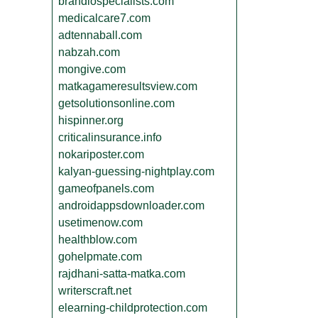
brandiospecialists.com
medicalcare7.com
adtennaball.com
nabzah.com
mongive.com
matkagameresultsview.com
getsolutionsonline.com
hispinner.org
criticalinsurance.info
nokariposter.com
kalyan-guessing-nightplay.com
gameofpanels.com
androidappsdownloader.com
usetimenow.com
healthblow.com
gohelpmate.com
rajdhani-satta-matka.com
writerscraft.net
elearning-childprotection.com