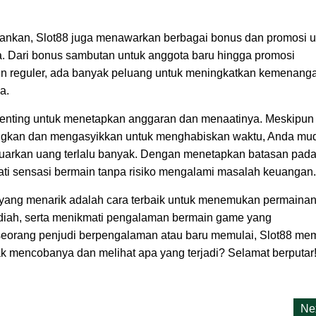
sankan, Slot88 juga menawarkan berbagai bonus dan promosi u
 Dari bonus sambutan untuk anggota baru hingga promosi
ain reguler, ada banyak peluang untuk meningkatkan kemenang
a.
penting untuk menetapkan anggaran dan menaatinya. Meskipun
angkan dan mengasyikkan untuk menghabiskan waktu, Anda mu
uarkan uang terlalu banyak. Dengan menetapkan batasan pad
ati sensasi bermain tanpa risiko mengalami masalah keuangan.
 yang menarik adalah cara terbaik untuk menemukan permainan 
diah, serta menikmati pengalaman bermain game yang
orang penjudi berpengalaman atau baru memulai, Slot88 memi
k mencobanya dan melihat apa yang terjadi? Selamat berputar
Ne