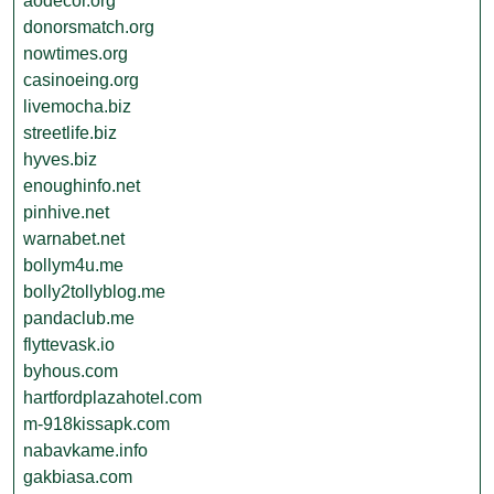
aodecor.org
donorsmatch.org
nowtimes.org
casinoeing.org
livemocha.biz
streetlife.biz
hyves.biz
enoughinfo.net
pinhive.net
warnabet.net
bollym4u.me
bolly2tollyblog.me
pandaclub.me
flyttevask.io
byhous.com
hartfordplazahotel.com
m-918kissapk.com
nabavkame.info
gakbiasa.com