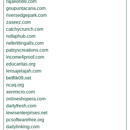
rajalion88.com
goupuntacana.com
riversedgepark.com
zaseez.com
catchycrunch.com
nofaphub.com
nefertitingalls.com
patsyscreations.com
income4proof.com
educaritas.org
lensajelajah.com
betflik09.net
ncaq.org
xenmicro.com
onlineshopera.com
dartyfresh.com
lewisenterprises.net
pcsoftwarefree.org
dailylinking.com