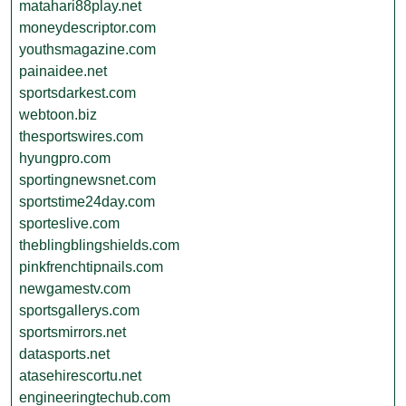
matahari88play.net
moneydescriptor.com
youthsmagazine.com
painaidee.net
sportsdarkest.com
webtoon.biz
thesportswires.com
hyungpro.com
sportingnewsnet.com
sportstime24day.com
sporteslive.com
theblingblingshields.com
pinkfrenchtipnails.com
newgamestv.com
sportsgallerys.com
sportsmirrors.net
datasports.net
atasehirescortu.net
engineeringtechub.com