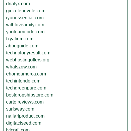
dnafyx.com
giocolenuvole.com
iyouessential.com
withloveamity.com
youlearncode.com
fxyatirim.com
abbuguide.com
technologyresult.com
webhostingoffers.org
whatszow.com
ehomeamerca.com
techintendo.com
techgreenpure.com
bestdropshipstore.com
cartelreviews.com
surfsway.com
nailartproduct.com
digitactseed.com
lvlcraft.com