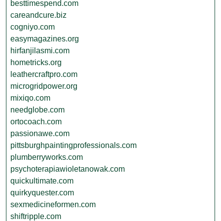
besttimespend.com
careandcure.biz
cogniyo.com
easymagazines.org
hirfanjilasmi.com
hometricks.org
leathercraftpro.com
microgridpower.org
mixiqo.com
needglobe.com
ortocoach.com
passionawe.com
pittsburghpaintingprofessionals.com
plumberryworks.com
psychoterapiawioletanowak.com
quickultimate.com
quirkyquester.com
sexmedicineformen.com
shiftripple.com