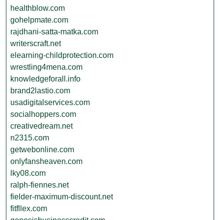
healthblow.com
gohelpmate.com
rajdhani-satta-matka.com
writerscraft.net
elearning-childprotection.com
wrestling4mena.com
knowledgeforall.info
brand2lastio.com
usadigitalservices.com
socialhoppers.com
creativedream.net
n2315.com
getwebonline.com
onlyfansheaven.com
lky08.com
ralph-fiennes.net
fielder-maximum-discount.net
fitfllex.com