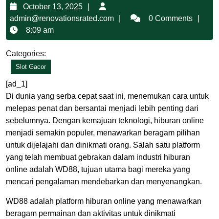
October
October 13, 2025
13,
admin@renovationsrated
admin@renovationsrated.com
0 Comments
2025
8:09 am
Categories:
Slot Gacor
[ad_1]
Di dunia yang serba cepat saat ini, menemukan cara untuk
melepas penat dan bersantai menjadi lebih penting dari
sebelumnya. Dengan kemajuan teknologi, hiburan online
menjadi semakin populer, menawarkan beragam pilihan
untuk dijelajahi dan dinikmati orang. Salah satu platform
yang telah membuat gebrakan dalam industri hiburan
online adalah WD88, tujuan utama bagi mereka yang
mencari pengalaman mendebarkan dan menyenangkan.
WD88 adalah platform hiburan online yang menawarkan
beragam permainan dan aktivitas untuk dinikmati