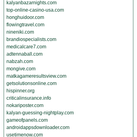
kalyanbazarnights.com
top-online-casino-usa.com
honghuidoor.com
flowingtravel.com
nineniki.com
brandiospecialists.com
medicalcare7.com
adtennaball.com
nabzah.com
mongive.com
matkagameresultsview.com
getsolutionsonline.com
hispinner.org
criticalinsurance.info
nokariposter.com
kalyan-guessing-nightplay.com
gameofpanels.com
androidappsdownloader.com
usetimenow.com