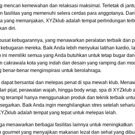
 mencari kemewahan dan relaksasi maksimal. Terletak di jant
an fasilitas yang memenuhi selera cerdas para anggotanya. Dari
spa yang memanjakan, XYZklub adalah tempat perlindungan terb
an diri.
 pusat kebugarannya, yang menawarkan peralatan terbaik dan p
kebugaran mereka. Baik Anda lebih menyukai latihan kardio, la
b ini memiliki semua yang Anda butuhkan untuk tetap bugar dan
 cakrawala kota yang indah dan desain yang ramping dan mod
 benar-benar menginspirasi untuk berolahraga.
 dapat bersantai dan melepas penat di spa mewah klub. Mena
ri pijat, perawatan wajah, hingga body wrap, spa di XYZklub 
ng terampil hanya menggunakan produk dan teknik terbaik unt
egarkan. Baik Anda ingin menghilangkan stres setelah sehari
XYZklub adalah tempat yang tepat untuk melepas lelah.
uga menawarkan berbagai fasilitas lainnya untuk meningkatkan
an gourmet yang menyajikan makanan lezat dan sehat yang dibu