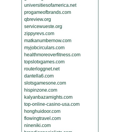
universitiesofamerica.net
progameofbrands.com
qbreview.org
servicewueste.org
zippyrevs.com
matkanumbernow.com
myjobcirculars.com
healthmoreoverfitness.com
topslotxgames.com
routerloggnet.net
dantella6.com
slotsgamesone.com
hispinzone.com
kalyanbazarnights.com
top-online-casino-usa.com
honghuidoor.com
flowingtravel.com
nineniki.com