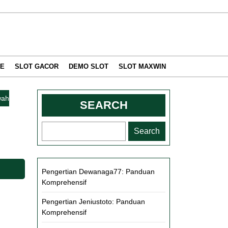
E
SLOT GACOR
DEMO SLOT
SLOT MAXWIN
wah
SEARCH
Search
Pengertian Dewanaga77: Panduan
Komprehensif
Pengertian Jeniustoto: Panduan
Komprehensif