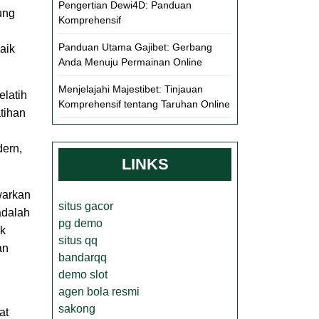
Pengertian Dewi4D: Panduan
ung
Komprehensif
Panduan Utama Gajibet: Gerbang
aik
Anda Menuju Permainan Online
Menjelajahi Majestibet: Tinjauan
elatih
Komprehensif tentang Taruhan Online
tihan
ern,
LINKS
warkan
situs gacor
adalah
pg demo
uk
situs qq
an
bandarqq
demo slot
agen bola resmi
sakong
at