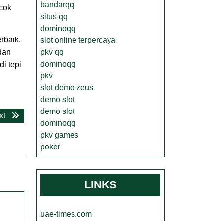
bandarqq
ocok
situs qq
dominoqq
rbaik,
slot online terpercaya
dan
pkv qq
dominoqq
di tepi
pkv
slot demo zeus
demo slot
demo slot
Next
xt
dominoqq
post:
pkv games
poker
LINKS
uae-times.com