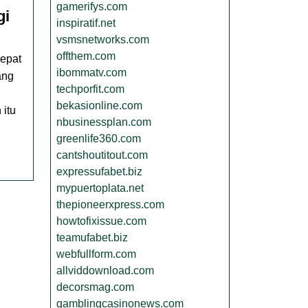
gamerifys.com
gi
inspiratif.net
:
vsmsnetworks.com
men
offthem.com
cepat
ibommatv.com
ang
techporfit.com
katkan
bekasionline.com
 itu
nbusinessplan.com
greenlife360.com
cantshoutitout.com
s
expressufabet.biz
mypuertoplata.net
thepioneerxpress.com
howtofixissue.com
teamufabet.biz
webfullform.com
allviddownload.com
decorsmag.com
gamblingcasinonews.com