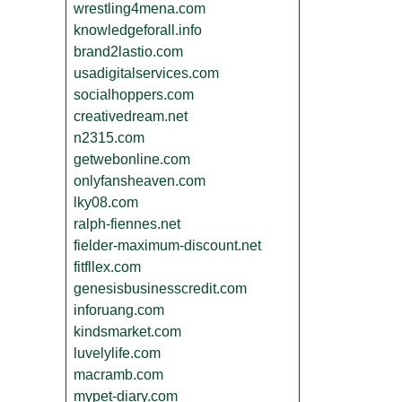
wrestling4mena.com
knowledgeforall.info
brand2lastio.com
usadigitalservices.com
socialhoppers.com
creativedream.net
n2315.com
getwebonline.com
onlyfansheaven.com
lky08.com
ralph-fiennes.net
fielder-maximum-discount.net
fitfllex.com
genesisbusinesscredit.com
inforuang.com
kindsmarket.com
luvelylife.com
macramb.com
mypet-diary.com