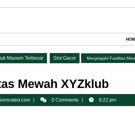
HOM
untuk Maxwin Terbesar
Slot Gacor
Menjelajahi Fasilitas Me
litas Mewah XYZklub
admin@renovationsrated.com
ionsrated.com
0 Comments
8:22 pm