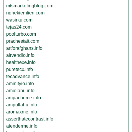
mtsmarketingblog.com
nghekiemtien.com
wasirku.com
tejas24.com
poolturbo.com
prachestait.com
artforafghans.info
airvendio.info
healthexe.info
puretecx.info
tecadvance.info
aminityio.info
amiolahu.info
ampacheme.info
ampullahu.info
aromaxme.info
asserthatecontrast.info
atenderme.info