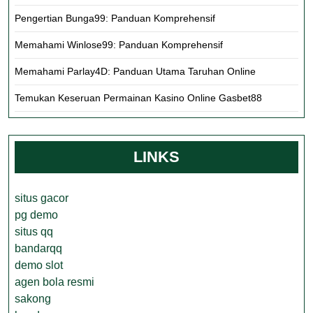
Pengertian Bunga99: Panduan Komprehensif
Memahami Winlose99: Panduan Komprehensif
Memahami Parlay4D: Panduan Utama Taruhan Online
Temukan Keseruan Permainan Kasino Online Gasbet88
LINKS
situs gacor
pg demo
situs qq
bandarqq
demo slot
agen bola resmi
sakong