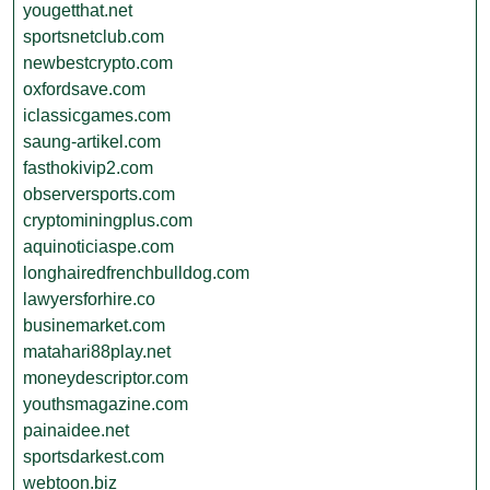
yougetthat.net
sportsnetclub.com
newbestcrypto.com
oxfordsave.com
iclassicgames.com
saung-artikel.com
fasthokivip2.com
observersports.com
cryptominingplus.com
aquinoticiaspe.com
longhairedfrenchbulldog.com
lawyersforhire.co
businemarket.com
matahari88play.net
moneydescriptor.com
youthsmagazine.com
painaidee.net
sportsdarkest.com
webtoon.biz