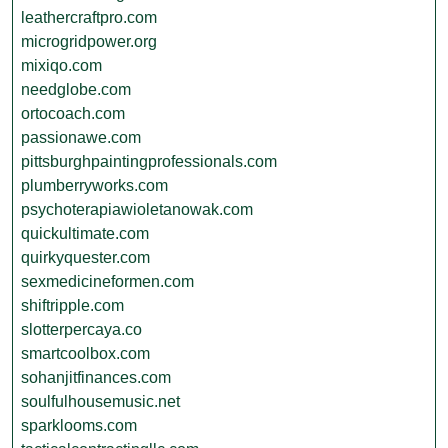
leathercraftpro.com
microgridpower.org
mixiqo.com
needglobe.com
ortocoach.com
passionawe.com
pittsburghpaintingprofessionals.com
plumberryworks.com
psychoterapiawioletanowak.com
quickultimate.com
quirkyquester.com
sexmedicineformen.com
shiftripple.com
slotterpercaya.co
smartcoolbox.com
sohanjitfinances.com
soulfulhousemusic.net
sparklooms.com