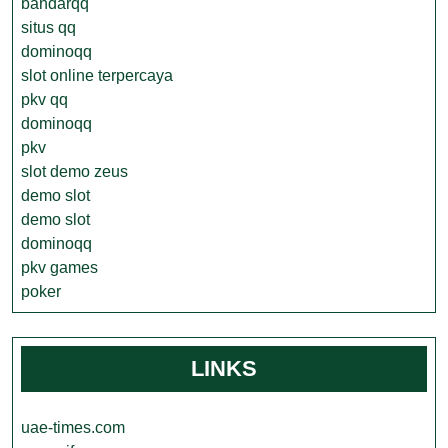
bandarqq
situs qq
dominoqq
slot online terpercaya
pkv qq
dominoqq
pkv
slot demo zeus
demo slot
demo slot
dominoqq
pkv games
poker
LINKS
uae-times.com