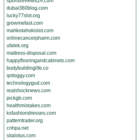
sportsreviews24.com
dubai360blog.com
lucky77slot.org
growmefast.com
mahkotahokislot.com
onlinecancerpharm.com
ufalek.org
mattress-disposal.com
happyflooringandcabinets.com
bodybuildinglife.co
qrdoggy.com
technologygud.com
realshocknews.com
pickgb.com
healthmistakes.com
ksfashiondresses.com
patterntrader.org
cnhpa.net
sitalotus.com