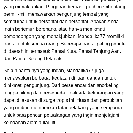
yang menakjubkan. Pinggiran berpasir putih membentang
bermil -mil, menawarkan pengunjung tempat yang
sempurna untuk bersantai dan bersantai. Apakah Anda
ingin berjemur, berenang, atau hanya menikmati
pemandangan yang menakjubkan, Mandalika77 memiliki
pantai untuk semua orang. Beberapa pantai paling populer
di daerah ini termasuk Pantai Kuta, Pantai Tanjung Aan,
dan Pantai Selong Belanak.
Selain pantainya yang indah, Mandalika77 juga
menawarkan berbagai kegiatan di luar ruangan untuk
dinikmati pengunjung. Dari berselancar dan snorkeling
hingga hiking dan bersepeda, tidak ada kekurangan yang
dapat dilakukan di surga tropis ini. Hutan dan perbukitan
yang rimbun memberikan latar belakang yang sempurna
untuk para pencari petualangan yang ingin menjelajahi
keindahan alam pulau itu.