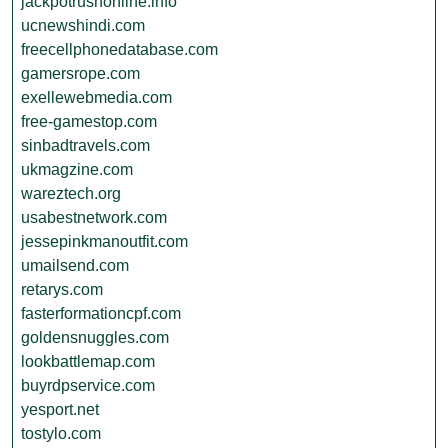
jackpotrushonline.info
ucnewshindi.com
freecellphonedatabase.com
gamersrope.com
exellewebmedia.com
free-gamestop.com
sinbadtravels.com
ukmagzine.com
wareztech.org
usabestnetwork.com
jessepinkmanoutfit.com
umailsend.com
retarys.com
fasterformationcpf.com
goldensnuggles.com
lookbattlemap.com
buyrdpservice.com
yesport.net
tostylo.com