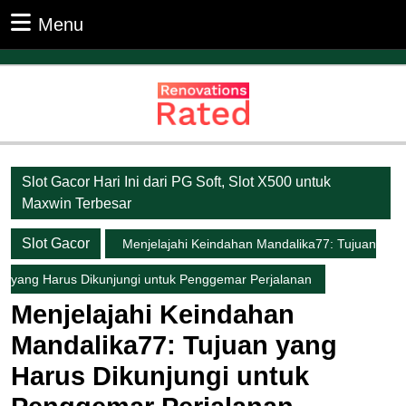
Skip
Menu
Menu
to
content
Skip
to
content
Slot Gacor Hari Ini dari PG Soft, Slot X500 untuk
Maxwin Terbesar
Slot Gacor
Menjelajahi Keindahan Mandalika77: Tujuan
yang Harus Dikunjungi untuk Penggemar Perjalanan
Menjelajahi Keindahan
Mandalika77: Tujuan yang
Harus Dikunjungi untuk