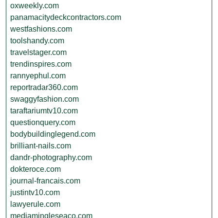
oxweekly.com
panamacitydeckcontractors.com
westfashions.com
toolshandy.com
travelstager.com
trendinspires.com
rannyephul.com
reportradar360.com
swaggyfashion.com
taraftariumtv10.com
questionquery.com
bodybuildinglegend.com
brilliant-nails.com
dandr-photography.com
dokteroce.com
journal-francais.com
justintv10.com
lawyerule.com
mediamingleseaco.com