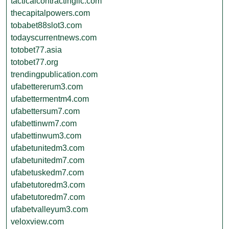
tacticalcontractingllc.com
thecapitalpowers.com
tobabet88slot3.com
todayscurrentnews.com
totobet77.asia
totobet77.org
trendingpublication.com
ufabettererum3.com
ufabettermentm4.com
ufabettersum7.com
ufabettinwm7.com
ufabettinwum3.com
ufabetunitedm3.com
ufabetunitedm7.com
ufabetuskedm7.com
ufabetutoredm3.com
ufabetutoredm7.com
ufabetvalleyum3.com
veloxview.com