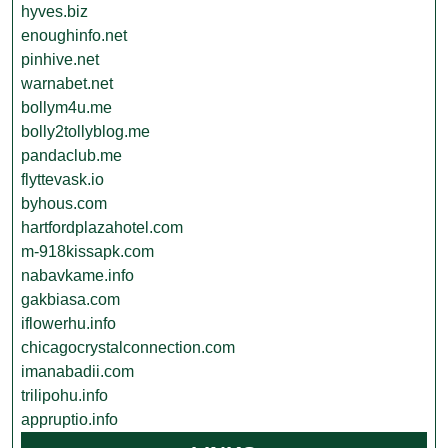
hyves.biz
enoughinfo.net
pinhive.net
warnabet.net
bollym4u.me
bolly2tollyblog.me
pandaclub.me
flyttevask.io
byhous.com
hartfordplazahotel.com
m-918kissapk.com
nabavkame.info
gakbiasa.com
iflowerhu.info
chicagocrystalconnection.com
imanabadii.com
trilipohu.info
appruptio.info