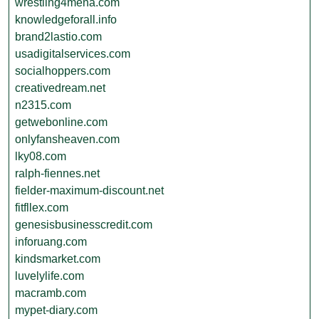
wrestling4mena.com
knowledgeforall.info
brand2lastio.com
usadigitalservices.com
socialhoppers.com
creativedream.net
n2315.com
getwebonline.com
onlyfansheaven.com
lky08.com
ralph-fiennes.net
fielder-maximum-discount.net
fitfllex.com
genesisbusinesscredit.com
inforuang.com
kindsmarket.com
luvelylife.com
macramb.com
mypet-diary.com