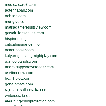
medicalcare7.com
adtennaball.com
nabzah.com
mongive.com
matkagameresultsview.com
getsolutionsonline.com
hispinner.org
criticalinsurance.info
nokariposter.com
kalyan-guessing-nightplay.com
gameofpanels.com
androidappsdownloader.com
usetimenow.com
healthblow.com
gohelpmate.com
rajdhani-satta-matka.com
writerscraft.net
elearning-childprotection.com