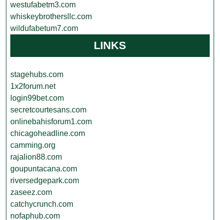
westufabetm3.com
whiskeybrothersllc.com
wildufabetum7.com
LINKS
stagehubs.com
1x2forum.net
login99bet.com
secretcourtesans.com
onlinebahisforum1.com
chicagoheadline.com
camming.org
rajalion88.com
goupuntacana.com
riversedgepark.com
zaseez.com
catchycrunch.com
nofaphub.com