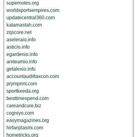
supernotes.org
worldsportsempires.com
updatecentral360.com
katamastah.com
zqscore.net
aseleraio.info
asticio.info
egardenio.info
arxteamio.info
getalexio.info
accountaudittaxcon.com
prymprint.com
sportkeeda.org
besttimespend.com
careandcure.biz
cogniyo.com
easymagazines.org
hirfanjilasmi.com
hometricks.org