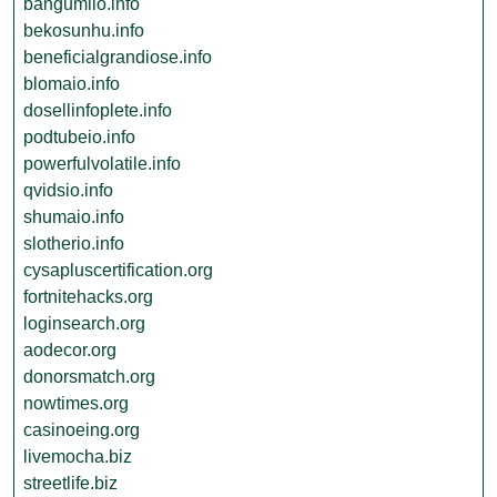
bangumiio.info
bekosunhu.info
beneficialgrandiose.info
blomaio.info
dosellinfoplete.info
podtubeio.info
powerfulvolatile.info
qvidsio.info
shumaio.info
slotherio.info
cysapluscertification.org
fortnitehacks.org
loginsearch.org
aodecor.org
donorsmatch.org
nowtimes.org
casinoeing.org
livemocha.biz
streetlife.biz