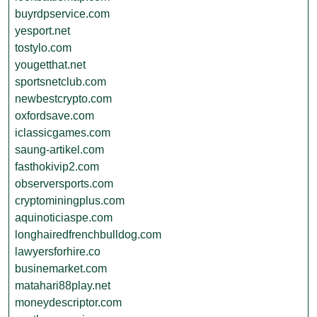
buyrdpservice.com
yesport.net
tostylo.com
yougetthat.net
sportsnetclub.com
newbestcrypto.com
oxfordsave.com
iclassicgames.com
saung-artikel.com
fasthokivip2.com
observersports.com
cryptominingplus.com
aquinoticiaspe.com
longhairedfrenchbulldog.com
lawyersforhire.co
businemarket.com
matahari88play.net
moneydescriptor.com