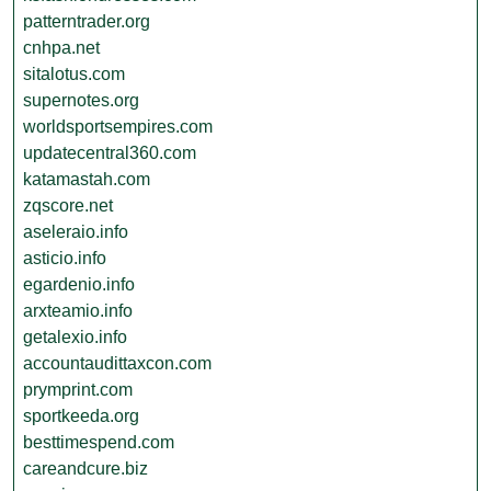
patterntrader.org
cnhpa.net
sitalotus.com
supernotes.org
worldsportsempires.com
updatecentral360.com
katamastah.com
zqscore.net
aseleraio.info
asticio.info
egardenio.info
arxteamio.info
getalexio.info
accountaudittaxcon.com
prymprint.com
sportkeeda.org
besttimespend.com
careandcure.biz