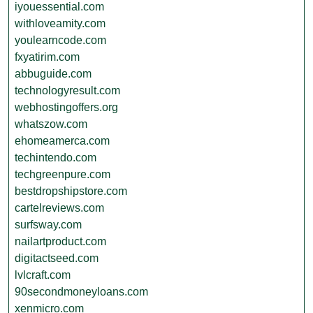
iyouessential.com
withloveamity.com
youlearncode.com
fxyatirim.com
abbuguide.com
technologyresult.com
webhostingoffers.org
whatszow.com
ehomeamerca.com
techintendo.com
techgreenpure.com
bestdropshipstore.com
cartelreviews.com
surfsway.com
nailartproduct.com
digitactseed.com
lvlcraft.com
90secondmoneyloans.com
xenmicro.com