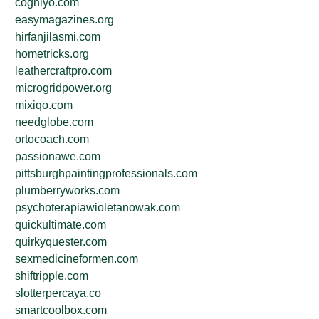
cogniyo.com
easymagazines.org
hirfanjilasmi.com
hometricks.org
leathercraftpro.com
microgridpower.org
mixiqo.com
needglobe.com
ortocoach.com
passionawe.com
pittsburghpaintingprofessionals.com
plumberryworks.com
psychoterapiawioletanowak.com
quickultimate.com
quirkyquester.com
sexmedicineformen.com
shiftripple.com
slotterpercaya.co
smartcoolbox.com