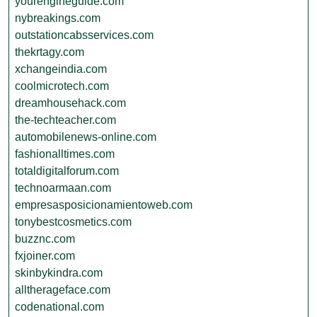
yourengineguide.com
nybreakings.com
outstationcabsservices.com
thekrtagy.com
xchangeindia.com
coolmicrotech.com
dreamhousehack.com
the-techteacher.com
automobilenews-online.com
fashionalltimes.com
totaldigitalforum.com
technoarmaan.com
empresasposicionamientoweb.com
tonybestcosmetics.com
buzznc.com
fxjoiner.com
skinbykindra.com
alltherageface.com
codenational.com