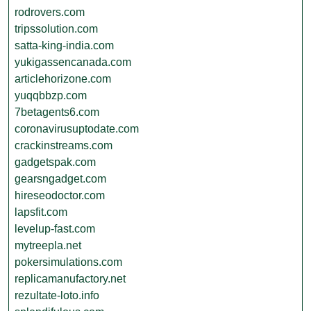
rodrovers.com
tripssolution.com
satta-king-india.com
yukigassencanada.com
articlehorizone.com
yuqqbbzp.com
7betagents6.com
coronavirusuptodate.com
crackinstreams.com
gadgetspak.com
gearsngadget.com
hireseodoctor.com
lapsfit.com
levelup-fast.com
mytreepla.net
pokersimulations.com
replicamanufactory.net
rezultate-loto.info