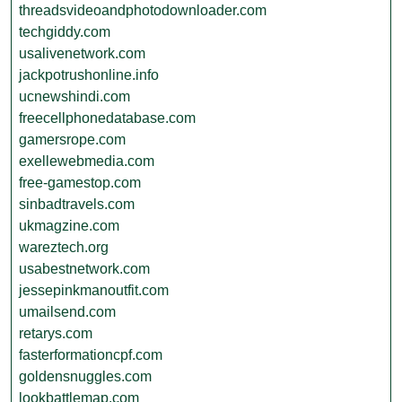
threadsvideoandphotodownloader.com
techgiddy.com
usalivenetwork.com
jackpotrushonline.info
ucnewshindi.com
freecellphonedatabase.com
gamersrope.com
exellewebmedia.com
free-gamestop.com
sinbadtravels.com
ukmagzine.com
wareztech.org
usabestnetwork.com
jessepinkmanoutfit.com
umailsend.com
retarys.com
fasterformationcpf.com
goldensnuggles.com
lookbattlemap.com