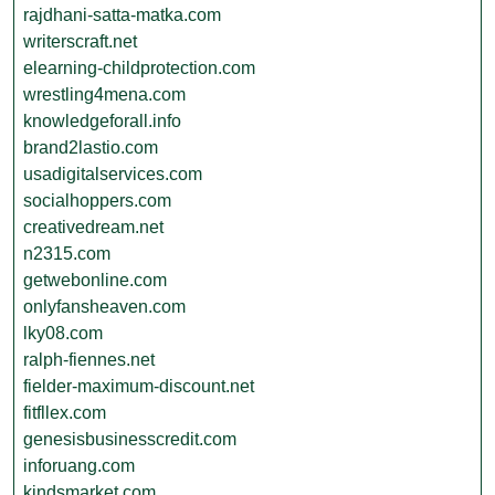
rajdhani-satta-matka.com
writerscraft.net
elearning-childprotection.com
wrestling4mena.com
knowledgeforall.info
brand2lastio.com
usadigitalservices.com
socialhoppers.com
creativedream.net
n2315.com
getwebonline.com
onlyfansheaven.com
lky08.com
ralph-fiennes.net
fielder-maximum-discount.net
fitfllex.com
genesisbusinesscredit.com
inforuang.com
kindsmarket.com