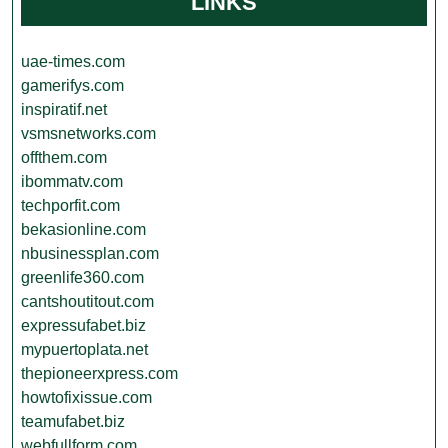
LINKS
uae-times.com
gamerifys.com
inspiratif.net
vsmsnetworks.com
offthem.com
ibommatv.com
techporfit.com
bekasionline.com
nbusinessplan.com
greenlife360.com
cantshoutitout.com
expressufabet.biz
mypuertoplata.net
thepioneerxpress.com
howtofixissue.com
teamufabet.biz
webfullform.com