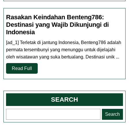
Rasakan Keindahan Benteng786:
Destinasi yang Wajib Dikunjungi di
Rasakan
Indonesia
Keindahan
[ad_1] Terletak di jantung Indonesia, Benteng786 adalah
Benteng786:
permata tersembunyi yang menunggu untuk dijelajahi
Destinasi
oleh wisatawan yang suka bertualang. Destinasi unik ...
yang
Read
Wajib
Read Full
Full
Dikunjungi
di
Indonesia
SEARCH
Search