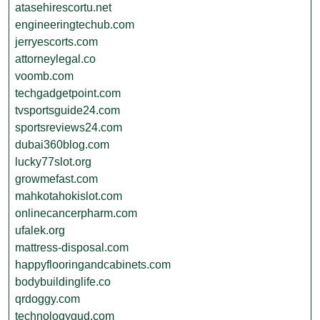
atasehirescortu.net
engineeringtechub.com
jerryescorts.com
attorneylegal.co
voomb.com
techgadgetpoint.com
tvsportsguide24.com
sportsreviews24.com
dubai360blog.com
lucky77slot.org
growmefast.com
mahkotahokislot.com
onlinecancerpharm.com
ufalek.org
mattress-disposal.com
happyflooringandcabinets.com
bodybuildinglife.co
qrdoggy.com
technologygud.com