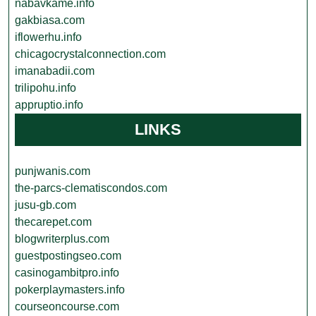
nabavkame.info
gakbiasa.com
iflowerhu.info
chicagocrystalconnection.com
imanabadii.com
trilipohu.info
appruptio.info
LINKS
punjwanis.com
the-parcs-clematiscondos.com
jusu-gb.com
thecarepet.com
blogwriterplus.com
guestpostingseo.com
casinogambitpro.info
pokerplaymasters.info
courseoncourse.com