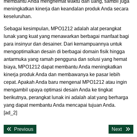
membantu Anda menghemat waktu dan uang, sambil juga
meningkatkan kinerja dan keandalan produk Anda secara
keseluruhan.
Sebagai kesimpulan, MPO1212 adalah alat perangkat
lunak yang kuat yang menawarkan berbagai manfaat bagi
para insinyur dan desainer. Dari kemampuannya untuk
mengoptimalkan desain di berbagai domain fisik hingga
antarmuka yang ramah pengguna dan solusi yang hemat
biaya, MPO1212 dapat membantu Anda meningkatkan
kinerja produk Anda dan membawanya ke pasar lebih
cepat. Apakah Anda baru mengenal MPO1212 atau ingin
mengambil upaya optimasi desain Anda ke tingkat
berikutnya, perangkat lunak ini adalah alat yang berharga
yang dapat membantu Anda mencapai tujuan Anda.
[ad_2]
Post
Previous
Next
Previous
Next
navigation
post:
post: