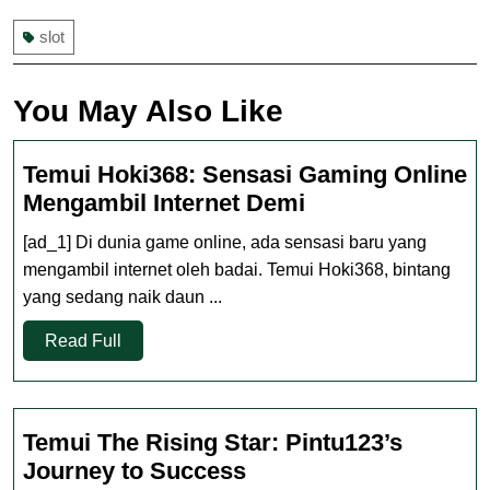
slot
You May Also Like
Temui Hoki368: Sensasi Gaming Online
Temui
Mengambil Internet Demi
Hoki368:
[ad_1] Di dunia game online, ada sensasi baru yang
Sensasi
mengambil internet oleh badai. Temui Hoki368, bintang
Gaming
yang sedang naik daun ...
Online
Read
Mengambil
Read Full
Full
Internet
Demi
Temui The Rising Star: Pintu123’s
Temui
Journey to Success