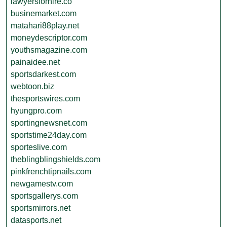
lawyersforhire.co
businemarket.com
matahari88play.net
moneydescriptor.com
youthsmagazine.com
painaidee.net
sportsdarkest.com
webtoon.biz
thesportswires.com
hyungpro.com
sportingnewsnet.com
sportstime24day.com
sporteslive.com
theblingblingshields.com
pinkfrenchtipnails.com
newgamestv.com
sportsgallerys.com
sportsmirrors.net
datasports.net