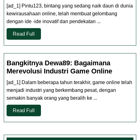
The
[ad_1] Pintu123, bintang yang sedang naik daun di dunia
Rising
kewirausahaan online, telah membuat gelombang
Star:
dengan ide -ide inovatif dan pendekatan ...
Pintu123’s
Read
Journey
Read Full
Full
to
Success
Bangkitnya Dewa89: Bagaimana
Bangkit
Merevolusi Industri Game Online
Dewa89:
[ad_1] Dalam beberapa tahun terakhir, game online telah
Bagaim
menjadi industri yang berkembang pesat, dengan
Merevol
semakin banyak orang yang beralih ke ...
Industri
Read
Game
Read Full
Full
Online