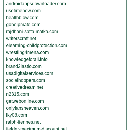
androidappsdownloader.com
usetimenow.com
healthblow.com
gohelpmate.com
rajdhani-satta-matka.com
writerscraft.net
elearning-childprotection.com
wrestling4mena.com
knowledgeforall.info
brand2lastio.com
usadigitalservices.com
socialhoppers.com
creativedream.net
n2315.com
getwebonline.com
onlyfansheaven.com
lky08.com
ralph-fiennes.net
fielder-maximum-discount.net