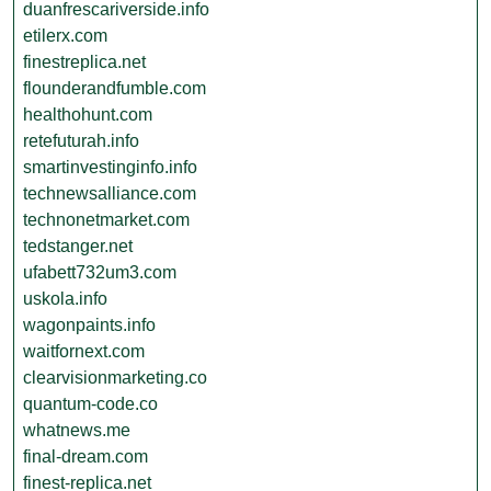
duanfrescariverside.info
etilerx.com
finestreplica.net
flounderandfumble.com
healthohunt.com
retefuturah.info
smartinvestinginfo.info
technewsalliance.com
technonetmarket.com
tedstanger.net
ufabett732um3.com
uskola.info
wagonpaints.info
waitfornext.com
clearvisionmarketing.co
quantum-code.co
whatnews.me
final-dream.com
finest-replica.net