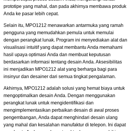
prototipe yang mahal, dan pada akhirnya membawa produk
Anda ke pasar lebih cepat.
Selain itu, MPO1212 menawarkan antarmuka yang ramah
pengguna yang memudahkan pemula untuk memulai
dengan perangkat lunak. Program ini menyediakan alat dan
visualisasi intuitif yang dapat membantu Anda memahami
hasil upaya optimasi Anda dan membuat keputusan
berdasarkan informasi tentang desain Anda. Aksesibilitas
ini menjadikan MPO1212 alat yang berharga bagi para
insinyur dan desainer dari semua tingkat pengalaman.
Akhirnya, MPO1212 adalah solusi yang hemat biaya untuk
mengoptimalkan desain Anda. Dengan menggunakan
perangkat lunak untuk mengidentifikasi dan
mengimplementasikan perbaikan desain di awal proses
pengembangan, Anda dapat menghindari desain ulang
yang mahal dan kesalahan manufaktur di telepon. Ini dapat