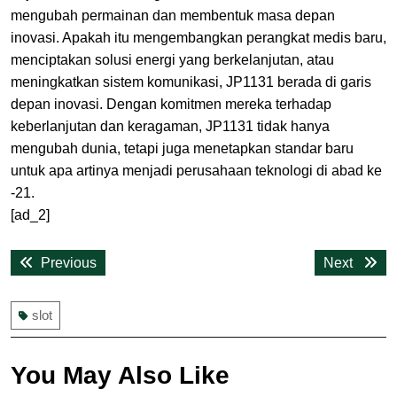
mengubah permainan dan membentuk masa depan
inovasi. Apakah itu mengembangkan perangkat medis baru,
menciptakan solusi energi yang berkelanjutan, atau
meningkatkan sistem komunikasi, JP1131 berada di garis
depan inovasi. Dengan komitmen mereka terhadap
keberlanjutan dan keragaman, JP1131 tidak hanya
mengubah dunia, tetapi juga menetapkan standar baru
untuk apa artinya menjadi perusahaan teknologi di abad ke
-21.
[ad_2]
Post
Previous
Next
Previous
Next
navigation
post:
post:
slot
You May Also Like