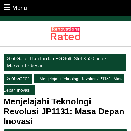
Skip
Menu
Menu
to
content
Skip
to
content
Slot Gacor Hari Ini dari PG Soft, Slot X500 untuk
Maxwin Terbesar
Slot Gacor
Menjelajahi Teknologi Revolusi JP1131: Masa
Depan Inovasi
Menjelajahi Teknologi
Revolusi JP1131: Masa Depan
Inovasi