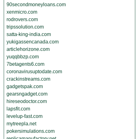
90secondmoneyloans.com
xenmicro.com
rodrovers.com
tripssolution.com
satta-king-india.com
yukigassencanada.com
articlehorizone.com
yuqqbbzp.com
7betagents6.com
coronavirusuptodate.com
crackinstreams.com
gadgetspak.com
gearsngadget.com
hireseodoctor.com
lapsfit.com
levelup-fast.com
mytreepla.net
pokersimulations.com
replicamanufactory.net