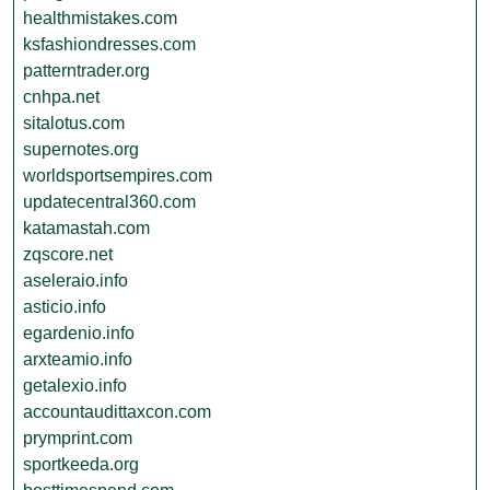
healthmistakes.com
ksfashiondresses.com
patterntrader.org
cnhpa.net
sitalotus.com
supernotes.org
worldsportsempires.com
updatecentral360.com
katamastah.com
zqscore.net
aseleraio.info
asticio.info
egardenio.info
arxteamio.info
getalexio.info
accountaudittaxcon.com
prymprint.com
sportkeeda.org