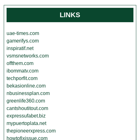
LINKS
uae-times.com
gamerifys.com
inspiratif.net
vsmsnetworks.com
offthem.com
ibommatv.com
techporfit.com
bekasionline.com
nbusinessplan.com
greenlife360.com
cantshoutitout.com
expressufabet.biz
mypuertoplata.net
thepioneerxpress.com
howtofixissue.com