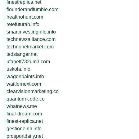
finestreplica.net
flounderandfumble.com
healthohunt.com
retefuturah.info
smartinvestinginfo.info
technewsalliance.com
technonetmarket.com
tedstanger.net
ufabett732um3.com
uskola.info
wagonpaints.info
waitfornext.com
clearvisionmarketing.co
quantum-code.co
whatnews.me
final-dream.com
finest-replica.net
gestioneinh.info
prosportdaily.net