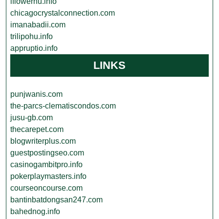
iflowerhu.info
chicagocrystalconnection.com
imanabadii.com
trilipohu.info
appruptio.info
LINKS
punjwanis.com
the-parcs-clematiscondos.com
jusu-gb.com
thecarepet.com
blogwriterplus.com
guestpostingseo.com
casinogambitpro.info
pokerplaymasters.info
courseoncourse.com
bantinbatdongsan247.com
bahednog.info