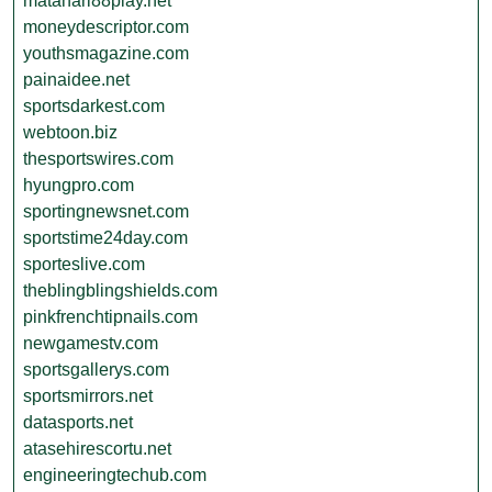
matahari88play.net
moneydescriptor.com
youthsmagazine.com
painaidee.net
sportsdarkest.com
webtoon.biz
thesportswires.com
hyungpro.com
sportingnewsnet.com
sportstime24day.com
sporteslive.com
theblingblingshields.com
pinkfrenchtipnails.com
newgamestv.com
sportsgallerys.com
sportsmirrors.net
datasports.net
atasehirescortu.net
engineeringtechub.com