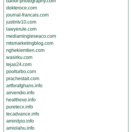
dandr-photography.com
dokteroce.com
journal-francais.com
justintv10.com
lawyerule.com
mediamingleseaco.com
mtsmarketingblog.com
nghekiemtien.com
wasirku.com
tejas24.com
poolturbo.com
prachestait.com
artforafghans.info
airvendio.info
healthexe.info
puretecx.info
tecadvance.info
aminityio.info
amiolahu.info