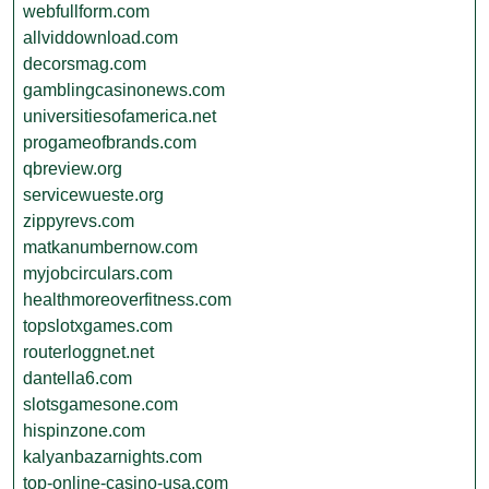
webfullform.com
allviddownload.com
decorsmag.com
gamblingcasinonews.com
universitiesofamerica.net
progameofbrands.com
qbreview.org
servicewueste.org
zippyrevs.com
matkanumbernow.com
myjobcirculars.com
healthmoreoverfitness.com
topslotxgames.com
routerloggnet.net
dantella6.com
slotsgamesone.com
hispinzone.com
kalyanbazarnights.com
top-online-casino-usa.com