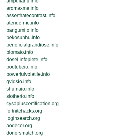
ampullahu.info
aromaxme.info
asserthatecontrast.info
atenderme.info
bangumiio.info
bekosunhu.info
beneficialgrandiose.info
blomaio.info
dosellinfoplete.info
podtubeio.info
powerfulvolatile.info
qvidsio.info
shumaio.info
slotherio.info
cysapluscertification.org
fortnitehacks.org
loginsearch.org
aodecor.org
donorsmatch.org