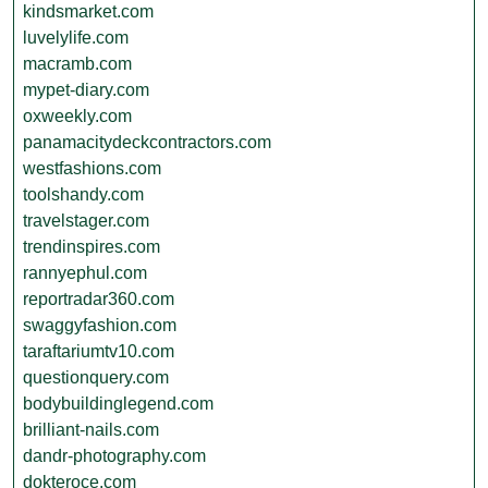
kindsmarket.com
luvelylife.com
macramb.com
mypet-diary.com
oxweekly.com
panamacitydeckcontractors.com
westfashions.com
toolshandy.com
travelstager.com
trendinspires.com
rannyephul.com
reportradar360.com
swaggyfashion.com
taraftariumtv10.com
questionquery.com
bodybuildinglegend.com
brilliant-nails.com
dandr-photography.com
dokteroce.com