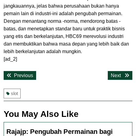
jangkauannya, jelas bahwa perusahaan bukan hanya
pemain lain di industri-ini adalah pengubah permainan.
Dengan menantang norma -norma, mendorong batas -
batas, dan menetapkan standar baru untuk praktik bisnis
yang etis dan berkelanjutan, HBC69 merevolusi industri
dan membuktikan bahwa masa depan yang lebih baik dan
lebih berkelanjutan adalah mungkin.
[ad_2]
Post
Previous
Next
Previous
Next
navigation
post:
post:
slot
You May Also Like
Rajajp: Pengubah Permainan bagi