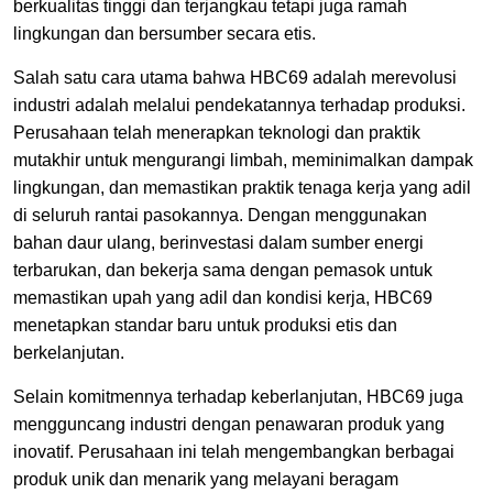
berkualitas tinggi dan terjangkau tetapi juga ramah
lingkungan dan bersumber secara etis.
Salah satu cara utama bahwa HBC69 adalah merevolusi
industri adalah melalui pendekatannya terhadap produksi.
Perusahaan telah menerapkan teknologi dan praktik
mutakhir untuk mengurangi limbah, meminimalkan dampak
lingkungan, dan memastikan praktik tenaga kerja yang adil
di seluruh rantai pasokannya. Dengan menggunakan
bahan daur ulang, berinvestasi dalam sumber energi
terbarukan, dan bekerja sama dengan pemasok untuk
memastikan upah yang adil dan kondisi kerja, HBC69
menetapkan standar baru untuk produksi etis dan
berkelanjutan.
Selain komitmennya terhadap keberlanjutan, HBC69 juga
mengguncang industri dengan penawaran produk yang
inovatif. Perusahaan ini telah mengembangkan berbagai
produk unik dan menarik yang melayani beragam