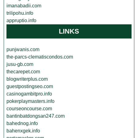
imanabadii.com
trilipohu.info
appruptio.info
LINKS
punjwanis.com
the-parcs-clematiscondos.com
jusu-gb.com
thecarepet.com
blogwriterplus.com
guestpostingseo.com
casinogambitpro.info
pokerplaymasters.info
courseoncourse.com
bantinbatdongsan247.com
bahednog.info
bahenxgek.info