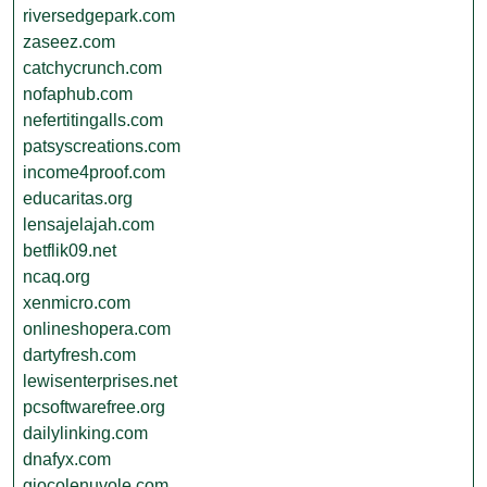
riversedgepark.com
zaseez.com
catchycrunch.com
nofaphub.com
nefertitingalls.com
patsyscreations.com
income4proof.com
educaritas.org
lensajelajah.com
betflik09.net
ncaq.org
xenmicro.com
onlineshopera.com
dartyfresh.com
lewisenterprises.net
pcsoftwarefree.org
dailylinking.com
dnafyx.com
giocolenuvole.com