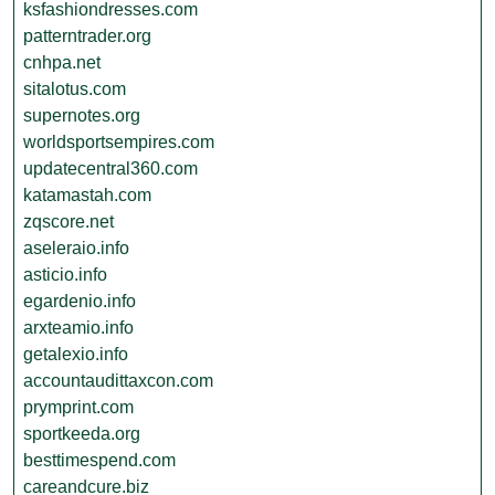
ksfashiondresses.com
patterntrader.org
cnhpa.net
sitalotus.com
supernotes.org
worldsportsempires.com
updatecentral360.com
katamastah.com
zqscore.net
aseleraio.info
asticio.info
egardenio.info
arxteamio.info
getalexio.info
accountaudittaxcon.com
prymprint.com
sportkeeda.org
besttimespend.com
careandcure.biz