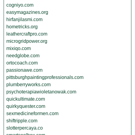
cogniyo.com
easymagazines.org
hirfanjilasmi.com
hometricks.org
leathercraftpro.com
microgridpower.org
mixiqo.com
needglobe.com
ortocoach.com
passionawe.com
pittsburghpaintingprofessionals.com
plumberryworks.com
psychoterapiawioletanowak.com
quickultimate.com
quirkyquester.com
sexmedicineformen.com
shiftripple.com
slotterpercaya.co