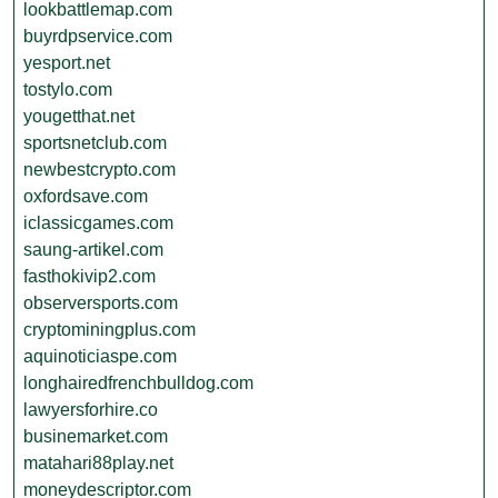
lookbattlemap.com
buyrdpservice.com
yesport.net
tostylo.com
yougetthat.net
sportsnetclub.com
newbestcrypto.com
oxfordsave.com
iclassicgames.com
saung-artikel.com
fasthokivip2.com
observersports.com
cryptominingplus.com
aquinoticiaspe.com
longhairedfrenchbulldog.com
lawyersforhire.co
businemarket.com
matahari88play.net
moneydescriptor.com