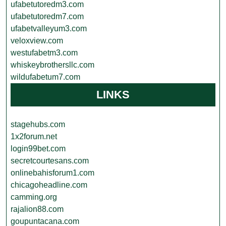
ufabetutoredm3.com
ufabetutoredm7.com
ufabetvalleyum3.com
veloxview.com
westufabetm3.com
whiskeybrothersllc.com
wildufabetum7.com
LINKS
stagehubs.com
1x2forum.net
login99bet.com
secretcourtesans.com
onlinebahisforum1.com
chicagoheadline.com
camming.org
rajalion88.com
goupuntacana.com