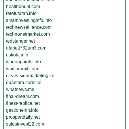
healthohunt.com
retefuturah.info
smartinvestinginfo.info
technewsalliance.com
technonetmarket.com
tedstanger.net
ufabett732um3.com
uskola.info
wagonpaints.info
waitfornext.com
clearvisionmarketing.co
quantum-code.co
whatnews.me
final-dream.com
finest-replica.net
gestioneinh.info
prosportdaily.net
salesinvest22.com