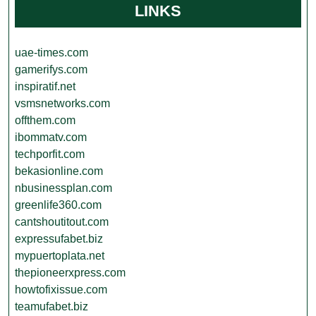
LINKS
uae-times.com
gamerifys.com
inspiratif.net
vsmsnetworks.com
offthem.com
ibommatv.com
techporfit.com
bekasionline.com
nbusinessplan.com
greenlife360.com
cantshoutitout.com
expressufabet.biz
mypuertoplata.net
thepioneerxpress.com
howtofixissue.com
teamufabet.biz