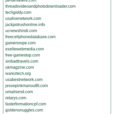
pertamaskre.com
threadsvideoandphotodownloader.com
techgiddy.com
usalivenetwork.com
jackpotrushonline.info
ucnewshindi.com
freecellphonedatabase.com
gamersrope.com
exellewebmedia.com
free-gamestop.com
sinbadtravels.com
ukmagzine.com
wareztech.org
usabestnetwork.com
jessepinkmanoutfit.com
umailsend.com
retarys.com
fasterformationcpf.com
goldensnuggles.com