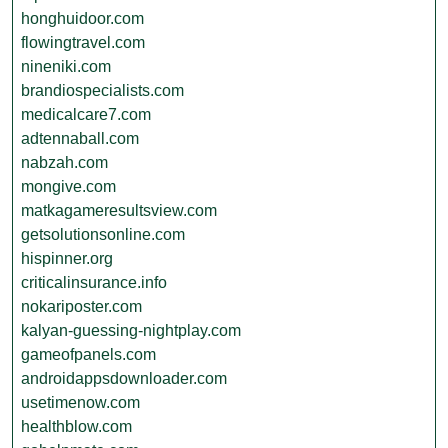
honghuidoor.com
flowingtravel.com
nineniki.com
brandiospecialists.com
medicalcare7.com
adtennaball.com
nabzah.com
mongive.com
matkagameresultsview.com
getsolutionsonline.com
hispinner.org
criticalinsurance.info
nokariposter.com
kalyan-guessing-nightplay.com
gameofpanels.com
androidappsdownloader.com
usetimenow.com
healthblow.com