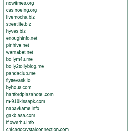
nowtimes.org
casinoeing.org
livemocha.biz
streetlife.biz
hyves.biz
enoughinfo.net
pinhive.net
warnabet.net
bollym4u.me
bolly2tollyblog.me
pandaclub.me
flyttevask.io
byhous.com
hartfordplazahotel.com
m-918kissapk.com
nabavkame.info
gakbiasa.com
iflowerhu.info
chicagocrystalconnection.com