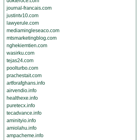
dokteroce.com
journal-francais.com
justintv10.com
lawyerule.com
mediamingleseaco.com
mtsmarketingblog.com
nghekiemtien.com
wasirku.com
tejas24.com
poolturbo.com
prachestait.com
artforafghans.info
airvendio.info
healthexe.info
puretecx.info
tecadvance.info
aminityio.info
amiolahu.info
ampacheme.info