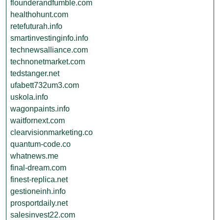
flounderandfumble.com
healthohunt.com
retefuturah.info
smartinvestinginfo.info
technewsalliance.com
technonetmarket.com
tedstanger.net
ufabett732um3.com
uskola.info
wagonpaints.info
waitfornext.com
clearvisionmarketing.co
quantum-code.co
whatnews.me
final-dream.com
finest-replica.net
gestioneinh.info
prosportdaily.net
salesinvest22.com