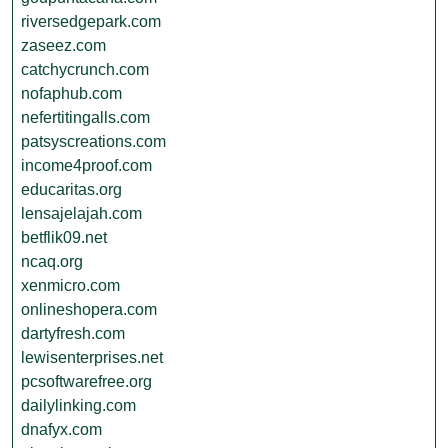
riversedgepark.com
zaseez.com
catchycrunch.com
nofaphub.com
nefertitingalls.com
patsyscreations.com
income4proof.com
educaritas.org
lensajelajah.com
betflik09.net
ncaq.org
xenmicro.com
onlineshopera.com
dartyfresh.com
lewisenterprises.net
pcsoftwarefree.org
dailylinking.com
dnafyx.com