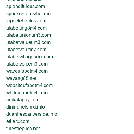
splendifulous.com
sportsrecords4u.com
topceleberites.com
ufabetting8m4.com
ufabetunionum3.com
ufabetvalueum3.com
ufabetvaultm7.com
ufabetvillageum7.com
ufabetvoicem3.com
waveufabetm4.com
wayang88.net
websiteufabetm4.com
whiteufabetm4.com
anikalappy.com
dininghelsinki.info
duanfrescariverside.info
etilerx.com
finestreplica.net