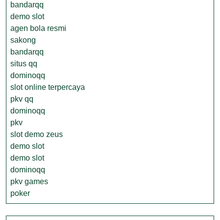
bandarqq
demo slot
agen bola resmi
sakong
bandarqq
situs qq
dominoqq
slot online terpercaya
pkv qq
dominoqq
pkv
slot demo zeus
demo slot
demo slot
dominoqq
pkv games
poker