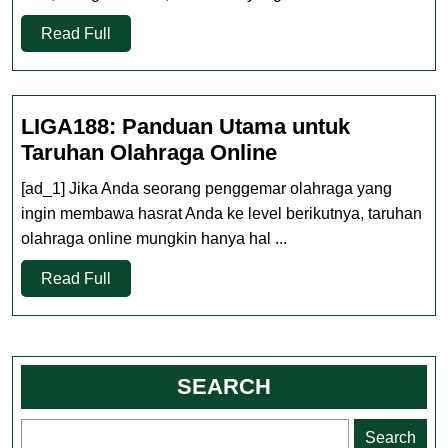
dunia
Read
musik
Read Full
Full
dengan
badai
LIGA188: Panduan Utama untuk
LIGA188:
Taruhan Olahraga Online
Panduan
[ad_1] Jika Anda seorang penggemar olahraga yang
Utama
ingin membawa hasrat Anda ke level berikutnya, taruhan
untuk
olahraga online mungkin hanya hal ...
Taruhan
Read
Olahraga
Read Full
Full
Online
SEARCH
Search