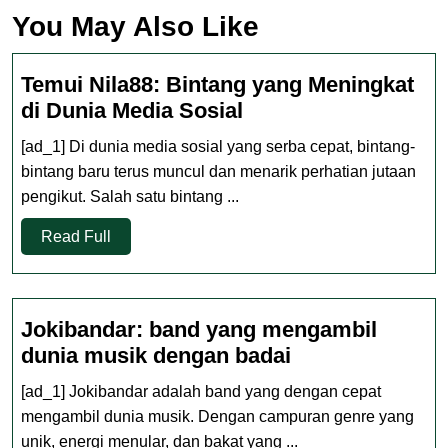
You May Also Like
Temui Nila88: Bintang yang Meningkat
Temui
di Dunia Media Sosial
Nila88:
[ad_1] Di dunia media sosial yang serba cepat, bintang-
Bintang
bintang baru terus muncul dan menarik perhatian jutaan
yang
pengikut. Salah satu bintang ...
Meningkat
Read
di
Read Full
Full
Dunia
Media
Sosial
Jokibandar: band yang mengambil
Jokibandar:
dunia musik dengan badai
band
[ad_1] Jokibandar adalah band yang dengan cepat
yang
mengambil dunia musik. Dengan campuran genre yang
mengambil
unik, energi menular, dan bakat yang ...