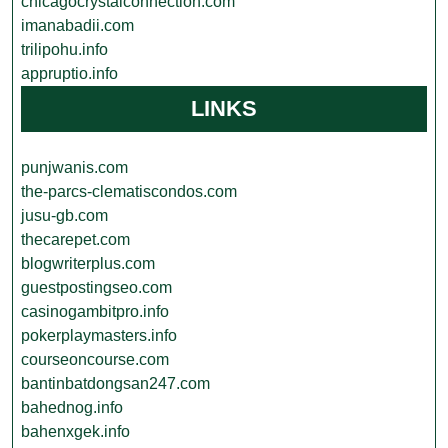
chicagocrystalconnection.com
imanabadii.com
trilipohu.info
appruptio.info
LINKS
punjwanis.com
the-parcs-clematiscondos.com
jusu-gb.com
thecarepet.com
blogwriterplus.com
guestpostingseo.com
casinogambitpro.info
pokerplaymasters.info
courseoncourse.com
bantinbatdongsan247.com
bahednog.info
bahenxgek.info