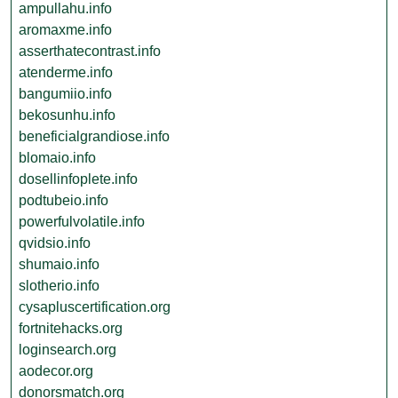
ampullahu.info
aromaxme.info
asserthatecontrast.info
atenderme.info
bangumiio.info
bekosunhu.info
beneficialgrandiose.info
blomaio.info
dosellinfoplete.info
podtubeio.info
powerfulvolatile.info
qvidsio.info
shumaio.info
slotherio.info
cysapluscertification.org
fortnitehacks.org
loginsearch.org
aodecor.org
donorsmatch.org