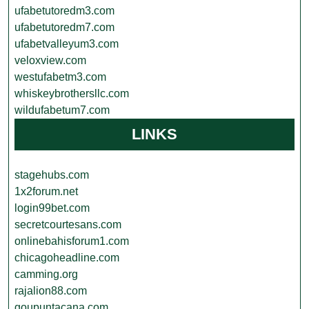
ufabetutoredm3.com
ufabetutoredm7.com
ufabetvalleyum3.com
veloxview.com
westufabetm3.com
whiskeybrothersllc.com
wildufabetum7.com
LINKS
stagehubs.com
1x2forum.net
login99bet.com
secretcourtesans.com
onlinebahisforum1.com
chicagoheadline.com
camming.org
rajalion88.com
goupuntacana.com