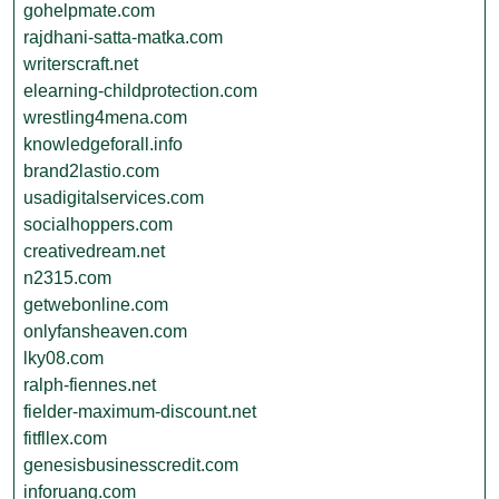
gohelpmate.com
rajdhani-satta-matka.com
writerscraft.net
elearning-childprotection.com
wrestling4mena.com
knowledgeforall.info
brand2lastio.com
usadigitalservices.com
socialhoppers.com
creativedream.net
n2315.com
getwebonline.com
onlyfansheaven.com
lky08.com
ralph-fiennes.net
fielder-maximum-discount.net
fitfllex.com
genesisbusinesscredit.com
inforuang.com