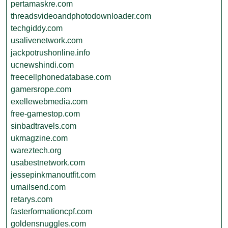
pertamaskre.com
threadsvideoandphotodownloader.com
techgiddy.com
usalivenetwork.com
jackpotrushonline.info
ucnewshindi.com
freecellphonedatabase.com
gamersrope.com
exellewebmedia.com
free-gamestop.com
sinbadtravels.com
ukmagzine.com
wareztech.org
usabestnetwork.com
jessepinkmanoutfit.com
umailsend.com
retarys.com
fasterformationcpf.com
goldensnuggles.com