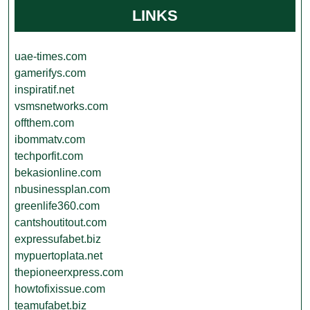
LINKS
uae-times.com
gamerifys.com
inspiratif.net
vsmsnetworks.com
offthem.com
ibommatv.com
techporfit.com
bekasionline.com
nbusinessplan.com
greenlife360.com
cantshoutitout.com
expressufabet.biz
mypuertoplata.net
thepioneerxpress.com
howtofixissue.com
teamufabet.biz