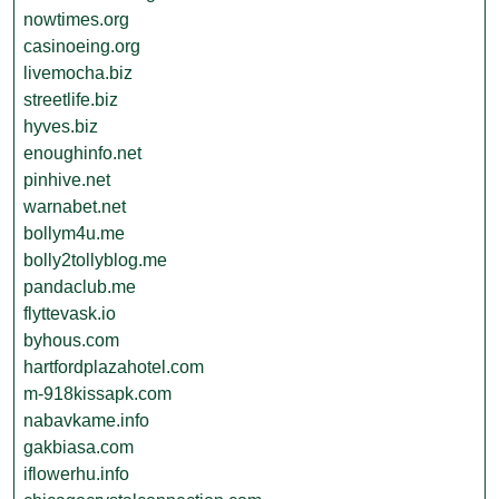
nowtimes.org
casinoeing.org
livemocha.biz
streetlife.biz
hyves.biz
enoughinfo.net
pinhive.net
warnabet.net
bollym4u.me
bolly2tollyblog.me
pandaclub.me
flyttevask.io
byhous.com
hartfordplazahotel.com
m-918kissapk.com
nabavkame.info
gakbiasa.com
iflowerhu.info