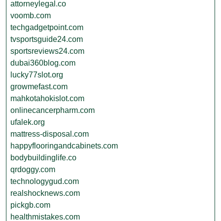
attorneylegal.co
voomb.com
techgadgetpoint.com
tvsportsguide24.com
sportsreviews24.com
dubai360blog.com
lucky77slot.org
growmefast.com
mahkotahokislot.com
onlinecancerpharm.com
ufalek.org
mattress-disposal.com
happyflooringandcabinets.com
bodybuildinglife.co
qrdoggy.com
technologygud.com
realshocknews.com
pickgb.com
healthmistakes.com