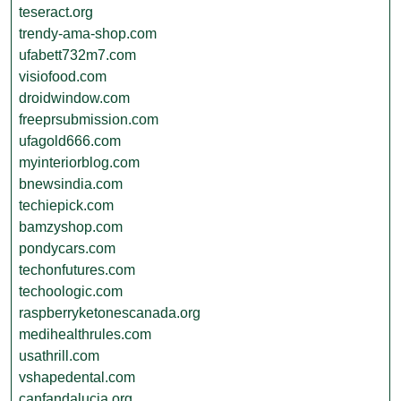
teseract.org
trendy-ama-shop.com
ufabett732m7.com
visiofood.com
droidwindow.com
freeprsubmission.com
ufagold666.com
myinteriorblog.com
bnewsindia.com
techiepick.com
bamzyshop.com
pondycars.com
techonfutures.com
techoologic.com
raspberryketonescanada.org
medihealthrules.com
usathrill.com
vshapedental.com
canfandalucia.org