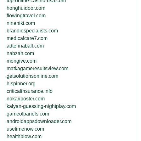
top-online-casino-usa.com
honghuidoor.com
flowingtravel.com
nineniki.com
brandiospecialists.com
medicalcare7.com
adtennaball.com
nabzah.com
mongive.com
matkagameresultsview.com
getsolutionsonline.com
hispinner.org
criticalinsurance.info
nokariposter.com
kalyan-guessing-nightplay.com
gameofpanels.com
androidappsdownloader.com
usetimenow.com
healthblow.com