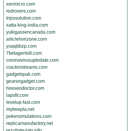
xenmicro.com
rodrovers.com
tripssolution.com
satta-king-india.com
yukigassencanada.com
articlehorizone.com
yuqqbbzp.com
7betagents6.com
coronavirusuptodate.com
crackinstreams.com
gadgetspak.com
gearsngadget.com
hireseodoctor.com
lapsfit.com
levelup-fast.com
mytreepla.net
pokersimulations.com
replicamanufactory.net
rezultate-loto.info