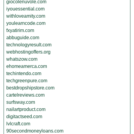
giocolenuvole.com
iyouessential.com
withloveamity.com
youlearncode.com
fxyatirim.com
abbuguide.com
technologyresult.com
webhostingoffers.org
whatszow.com
ehomeamerca.com
techintendo.com
techgreenpure.com
bestdropshipstore.com
cartelreviews.com
surfsway.com
nailartproduct.com
digitactseed.com
lvlcraft.com
90secondmoneyloans.com