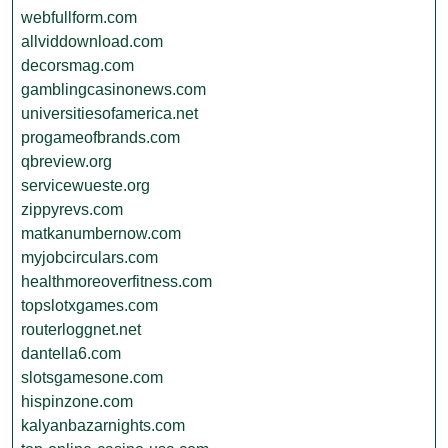
webfullform.com
allviddownload.com
decorsmag.com
gamblingcasinonews.com
universitiesofamerica.net
progameofbrands.com
qbreview.org
servicewueste.org
zippyrevs.com
matkanumbernow.com
myjobcirculars.com
healthmoreoverfitness.com
topslotxgames.com
routerloggnet.net
dantella6.com
slotsgamesone.com
hispinzone.com
kalyanbazarnights.com