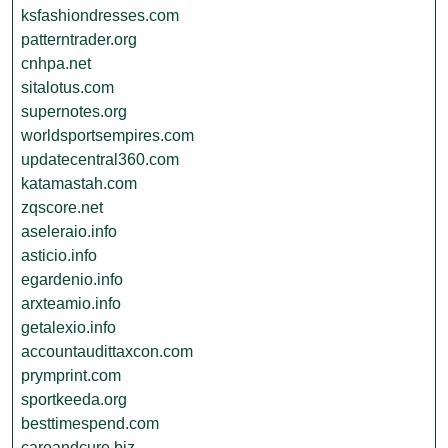
ksfashiondresses.com
patterntrader.org
cnhpa.net
sitalotus.com
supernotes.org
worldsportsempires.com
updatecentral360.com
katamastah.com
zqscore.net
aseleraio.info
asticio.info
egardenio.info
arxteamio.info
getalexio.info
accountaudittaxcon.com
prymprint.com
sportkeeda.org
besttimespend.com
careandcure.biz