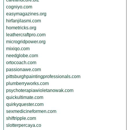
cogniyo.com
easymagazines.org
hirfanjilasmi.com
hometricks.org
leathercraftpro.com
microgridpower.org
mixiqo.com
needglobe.com
ortocoach.com
passionawe.com
pittsburghpaintingprofessionals.com
plumberryworks.com
psychoterapiawioletanowak.com
quickultimate.com
quirkyquester.com
sexmedicineformen.com
shiftripple.com
slotterpercaya.co