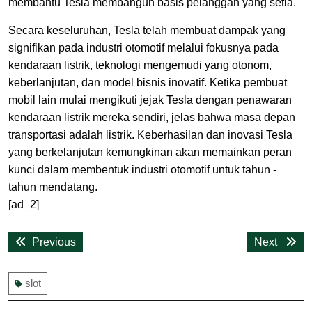
membantu Tesla membangun basis pelanggan yang setia.
Secara keseluruhan, Tesla telah membuat dampak yang
signifikan pada industri otomotif melalui fokusnya pada
kendaraan listrik, teknologi mengemudi yang otonom,
keberlanjutan, dan model bisnis inovatif. Ketika pembuat
mobil lain mulai mengikuti jejak Tesla dengan penawaran
kendaraan listrik mereka sendiri, jelas bahwa masa depan
transportasi adalah listrik. Keberhasilan dan inovasi Tesla
yang berkelanjutan kemungkinan akan memainkan peran
kunci dalam membentuk industri otomotif untuk tahun -
tahun mendatang.
[ad_2]
Post
Previous
Next
Previous
Next
navigation
post:
post:
slot