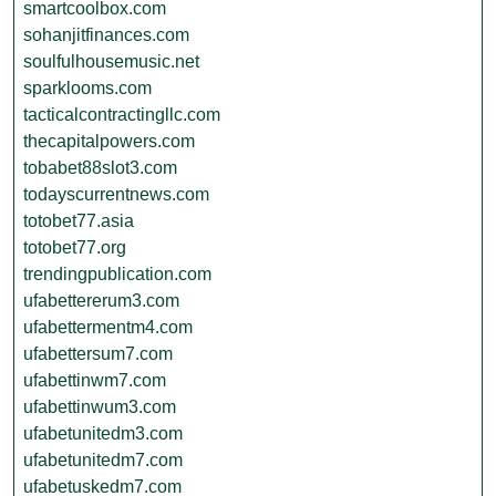
smartcoolbox.com
sohanjitfinances.com
soulfulhousemusic.net
sparklooms.com
tacticalcontractingllc.com
thecapitalpowers.com
tobabet88slot3.com
todayscurrentnews.com
totobet77.asia
totobet77.org
trendingpublication.com
ufabettererum3.com
ufabettermentm4.com
ufabettersum7.com
ufabettinwm7.com
ufabettinwum3.com
ufabetunitedm3.com
ufabetunitedm7.com
ufabetuskedm7.com