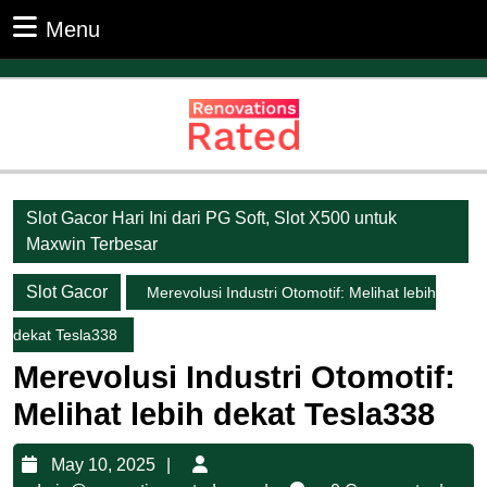
Skip
Menu
Menu
to
content
Skip
to
content
Slot Gacor Hari Ini dari PG Soft, Slot X500 untuk
Maxwin Terbesar
Slot Gacor
Merevolusi Industri Otomotif: Melihat lebih
dekat Tesla338
Merevolusi Industri Otomotif:
Melihat lebih dekat Tesla338
May
May 10, 2025