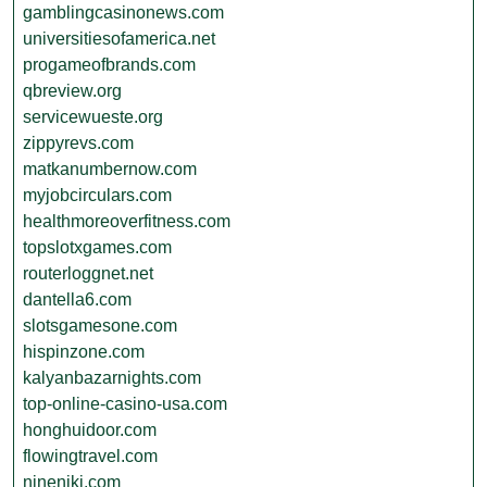
gamblingcasinonews.com
universitiesofamerica.net
progameofbrands.com
qbreview.org
servicewueste.org
zippyrevs.com
matkanumbernow.com
myjobcirculars.com
healthmoreoverfitness.com
topslotxgames.com
routerloggnet.net
dantella6.com
slotsgamesone.com
hispinzone.com
kalyanbazarnights.com
top-online-casino-usa.com
honghuidoor.com
flowingtravel.com
nineniki.com