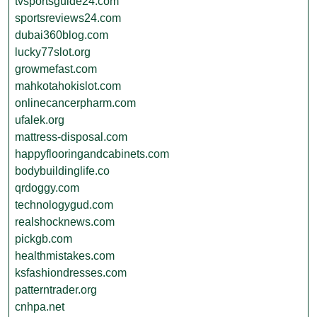
tvsportsguide24.com
sportsreviews24.com
dubai360blog.com
lucky77slot.org
growmefast.com
mahkotahokislot.com
onlinecancerpharm.com
ufalek.org
mattress-disposal.com
happyflooringandcabinets.com
bodybuildinglife.co
qrdoggy.com
technologygud.com
realshocknews.com
pickgb.com
healthmistakes.com
ksfashiondresses.com
patterntrader.org
cnhpa.net