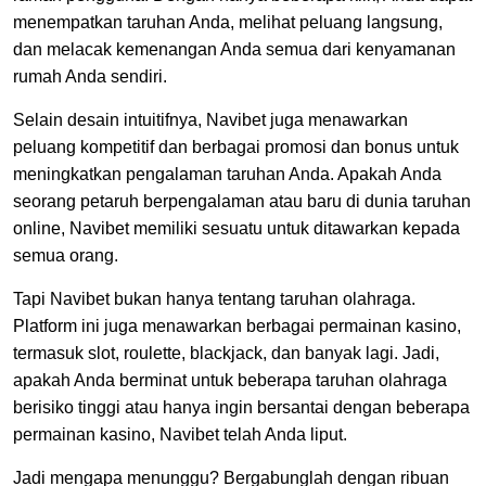
menempatkan taruhan Anda, melihat peluang langsung,
dan melacak kemenangan Anda semua dari kenyamanan
rumah Anda sendiri.
Selain desain intuitifnya, Navibet juga menawarkan
peluang kompetitif dan berbagai promosi dan bonus untuk
meningkatkan pengalaman taruhan Anda. Apakah Anda
seorang petaruh berpengalaman atau baru di dunia taruhan
online, Navibet memiliki sesuatu untuk ditawarkan kepada
semua orang.
Tapi Navibet bukan hanya tentang taruhan olahraga.
Platform ini juga menawarkan berbagai permainan kasino,
termasuk slot, roulette, blackjack, dan banyak lagi. Jadi,
apakah Anda berminat untuk beberapa taruhan olahraga
berisiko tinggi atau hanya ingin bersantai dengan beberapa
permainan kasino, Navibet telah Anda liput.
Jadi mengapa menunggu? Bergabunglah dengan ribuan