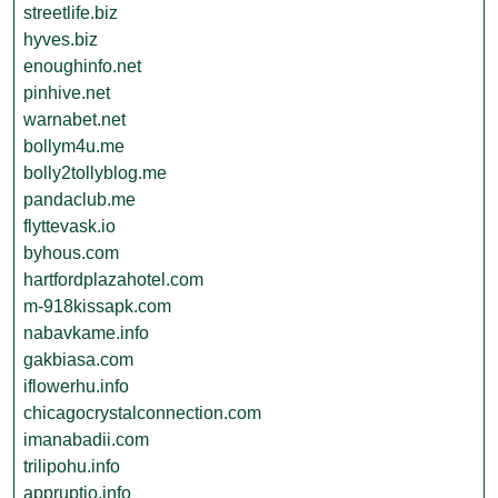
streetlife.biz
hyves.biz
enoughinfo.net
pinhive.net
warnabet.net
bollym4u.me
bolly2tollyblog.me
pandaclub.me
flyttevask.io
byhous.com
hartfordplazahotel.com
m-918kissapk.com
nabavkame.info
gakbiasa.com
iflowerhu.info
chicagocrystalconnection.com
imanabadii.com
trilipohu.info
appruptio.info