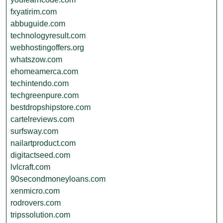
fxyatirim.com
abbuguide.com
technologyresult.com
webhostingoffers.org
whatszow.com
ehomeamerca.com
techintendo.com
techgreenpure.com
bestdropshipstore.com
cartelreviews.com
surfsway.com
nailartproduct.com
digitactseed.com
lvlcraft.com
90secondmoneyloans.com
xenmicro.com
rodrovers.com
tripssolution.com