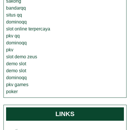
sakong
bandarqq
situs qq
dominoqq
slot online terpercaya
pkv qq
dominoqq
pkv
slot demo zeus
demo slot
demo slot
dominoqq
pkv games
poker
LINKS