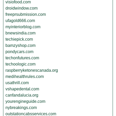
visiofood.com
droidwindow.com
freeprsubmission.com
ufagold666.com
myinteriorblog.com
bnewsindia.com
techiepick.com
bamzyshop.com
pondycars.com
techonfutures.com
techoologic.com
raspberryketonescanada.org
medihealthrules.com
usathrill.com
vshapedental.com
canfandalucia.org
yourengineguide.com
nybreakings.com
outstationcabsservices.com