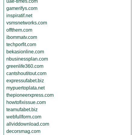
uae-times.com
gamerifys.com
inspiratif.net
vsmsnetworks.com
offthem.com
ibommatv.com
techporfit.com
bekasionline.com
nbusinessplan.com
greenlife360.com
cantshoutitout.com
expressufabet.biz
mypuertoplata.net
thepioneerxpress.com
howtofixissue.com
teamufabet.biz
webfullform.com
allviddownload.com
decorsmag.com