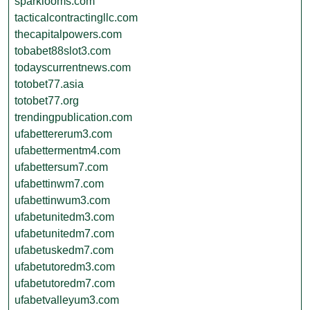
sparklooms.com
tacticalcontractingllc.com
thecapitalpowers.com
tobabet88slot3.com
todayscurrentnews.com
totobet77.asia
totobet77.org
trendingpublication.com
ufabettererum3.com
ufabettermentm4.com
ufabettersum7.com
ufabettinwm7.com
ufabettinwum3.com
ufabetunitedm3.com
ufabetunitedm7.com
ufabetuskedm7.com
ufabetutoredm3.com
ufabetutoredm7.com
ufabetvalleyum3.com