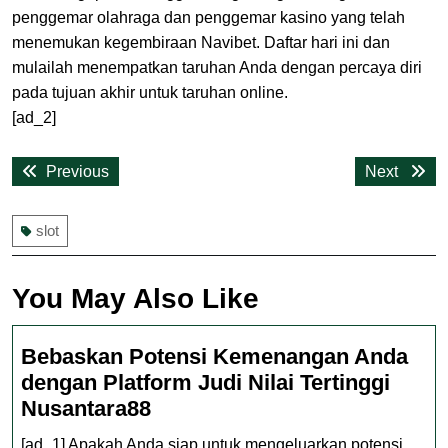
penggemar olahraga dan penggemar kasino yang telah
menemukan kegembiraan Navibet. Daftar hari ini dan
mulailah menempatkan taruhan Anda dengan percaya diri
pada tujuan akhir untuk taruhan online.
[ad_2]
Post
Previous
Next
Previous
Next
navigation
post:
post:
slot
You May Also Like
Bebaskan Potensi Kemenangan Anda
dengan Platform Judi Nilai Tertinggi
Bebaskan
Nusantara88
Potensi
[ad_1] Apakah Anda siap untuk mengeluarkan potensi