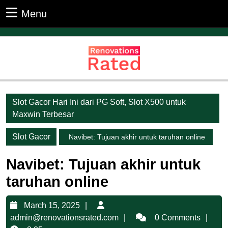
Skip
Menu
Menu
to
content
Skip
to
content
Slot Gacor Hari Ini dari PG Soft, Slot X500 untuk
Maxwin Terbesar
Slot Gacor
Navibet: Tujuan akhir untuk taruhan online
Navibet: Tujuan akhir untuk
taruhan online
March
March 15, 2025
15,
admin@renovationsrated
admin@renovationsrated.com
0 Comments