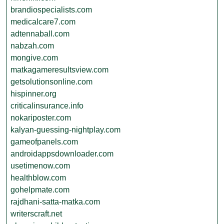
brandiospecialists.com
medicalcare7.com
adtennaball.com
nabzah.com
mongive.com
matkagameresultsview.com
getsolutionsonline.com
hispinner.org
criticalinsurance.info
nokariposter.com
kalyan-guessing-nightplay.com
gameofpanels.com
androidappsdownloader.com
usetimenow.com
healthblow.com
gohelpmate.com
rajdhani-satta-matka.com
writerscraft.net