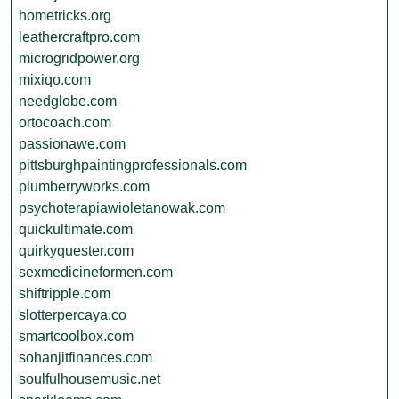
hometricks.org
leathercraftpro.com
microgridpower.org
mixiqo.com
needglobe.com
ortocoach.com
passionawe.com
pittsburghpaintingprofessionals.com
plumberryworks.com
psychoterapiawioletanowak.com
quickultimate.com
quirkyquester.com
sexmedicineformen.com
shiftripple.com
slotterpercaya.co
smartcoolbox.com
sohanjitfinances.com
soulfulhousemusic.net