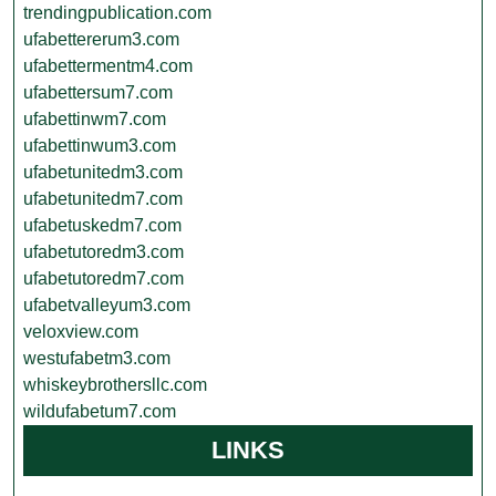
trendingpublication.com
ufabettererum3.com
ufabettermentm4.com
ufabettersum7.com
ufabettinwm7.com
ufabettinwum3.com
ufabetunitedm3.com
ufabetunitedm7.com
ufabetuskedm7.com
ufabetutoredm3.com
ufabetutoredm7.com
ufabetvalleyum3.com
veloxview.com
westufabetm3.com
whiskeybrothersllc.com
wildufabetum7.com
LINKS