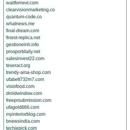
waitfornext.com
clearvisionmarketing.co
quantum-code.co
whatnews.me
final-dream.com
finest-replica.net
gestioneinh.info
prosportdaily.net
salesinvest22.com
teseract.org
trendy-ama-shop.com
ufabett732m7.com
visiofood.com
droidwindow.com
freeprsubmission.com
ufagold666.com
myinteriorblog.com
bnewsindia.com
techiepick.com