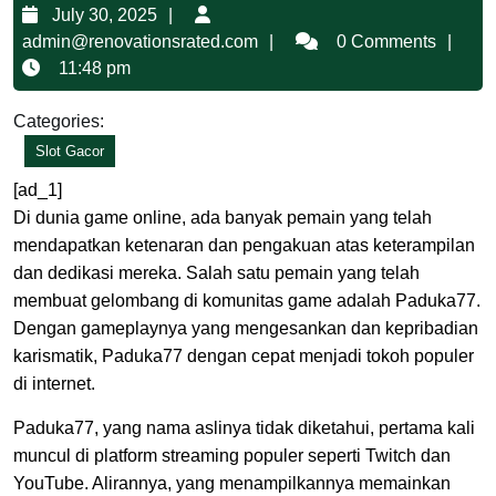
July
July 30, 2025
30,
admin@renovationsrated
admin@renovationsrated.com
0 Comments
2025
11:48 pm
Categories:
Slot Gacor
[ad_1]
Di dunia game online, ada banyak pemain yang telah
mendapatkan ketenaran dan pengakuan atas keterampilan
dan dedikasi mereka. Salah satu pemain yang telah
membuat gelombang di komunitas game adalah Paduka77.
Dengan gameplaynya yang mengesankan dan kepribadian
karismatik, Paduka77 dengan cepat menjadi tokoh populer
di internet.
Paduka77, yang nama aslinya tidak diketahui, pertama kali
muncul di platform streaming populer seperti Twitch dan
YouTube. Alirannya, yang menampilkannya memainkan