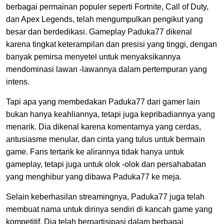
berbagai permainan populer seperti Fortnite, Call of Duty,
dan Apex Legends, telah mengumpulkan pengikut yang
besar dan berdedikasi. Gameplay Paduka77 dikenal
karena tingkat keterampilan dan presisi yang tinggi, dengan
banyak pemirsa menyetel untuk menyaksikannya
mendominasi lawan -lawannya dalam pertempuran yang
intens.
Tapi apa yang membedakan Paduka77 dari gamer lain
bukan hanya keahliannya, tetapi juga kepribadiannya yang
menarik. Dia dikenal karena komentarnya yang cerdas,
antusiasme menular, dan cinta yang tulus untuk bermain
game. Fans tertarik ke alirannya tidak hanya untuk
gameplay, tetapi juga untuk olok -olok dan persahabatan
yang menghibur yang dibawa Paduka77 ke meja.
Selain keberhasilan streamingnya, Paduka77 juga telah
membuat nama untuk dirinya sendiri di kancah game yang
kompetitif. Dia telah berpartisipasi dalam berbagai