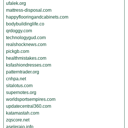
ufalek.org
mattress-disposal.com
happyflooringandcabinets.com
bodybuildinglife.co
qrdoggy.com
technologygud.com
realshocknews.com
pickgb.com
healthmistakes.com
ksfashiondresses.com
patterntrader.org
cnhpa.net
sitalotus.com
supernotes.org
worldsportsempires.com
updatecentral360.com
katamastah.com
zqscore.net
aseleraio.info