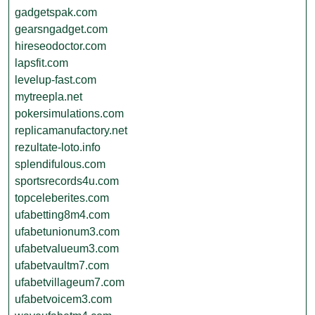
gadgetspak.com
gearsngadget.com
hireseodoctor.com
lapsfit.com
levelup-fast.com
mytreepla.net
pokersimulations.com
replicamanufactory.net
rezultate-loto.info
splendifulous.com
sportsrecords4u.com
topceleberites.com
ufabetting8m4.com
ufabetunionum3.com
ufabetvalueum3.com
ufabetvaultm7.com
ufabetvillageum7.com
ufabetvoicem3.com