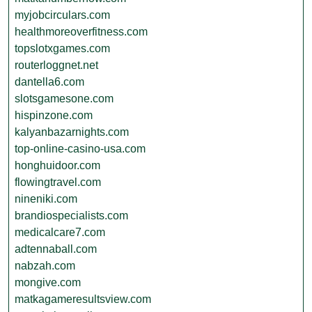
myjobcirculars.com
healthmoreoverfitness.com
topslotxgames.com
routerloggnet.net
dantella6.com
slotsgamesone.com
hispinzone.com
kalyanbazarnights.com
top-online-casino-usa.com
honghuidoor.com
flowingtravel.com
nineniki.com
brandiospecialists.com
medicalcare7.com
adtennaball.com
nabzah.com
mongive.com
matkagameresultsview.com