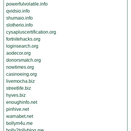
powerfulvolatile.info
qvidsio.info
shumaio.info
slotherio.info
cysapluscertification.org
fortnitehacks.org
loginsearch.org
aodecor.org
donorsmatch.org
nowtimes.org
casinoeing.org
livemocha.biz
streetlife.biz
hyves.biz
enoughinfo.net
pinhive.net
warnabet.net
bollym4u.me
bolly2tollyblog.me