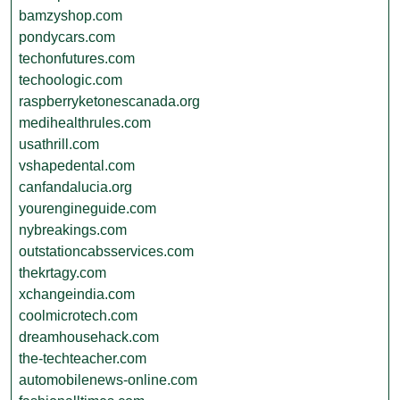
bamzyshop.com
pondycars.com
techonfutures.com
techoologic.com
raspberryketonescanada.org
medihealthrules.com
usathrill.com
vshapedental.com
canfandalucia.org
yourengineguide.com
nybreakings.com
outstationcabsservices.com
thekrtagy.com
xchangeindia.com
coolmicrotech.com
dreamhousehack.com
the-techteacher.com
automobilenews-online.com