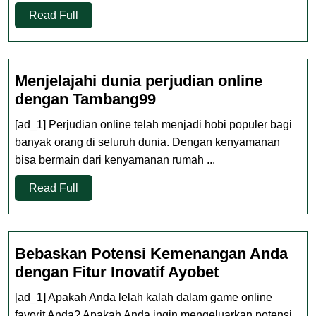
Bagaimana
Read
Read Full
Full
senja777
Menjadi
Bintang
Menjelajahi dunia perjudian online
TikTok
Menjelajahi
dengan Tambang99
dunia
[ad_1] Perjudian online telah menjadi hobi populer bagi
perjudian
banyak orang di seluruh dunia. Dengan kenyamanan
online
bisa bermain dari kenyamanan rumah ...
dengan
Read
Tambang99
Read Full
Full
Bebaskan Potensi Kemenangan Anda
Bebaskan
dengan Fitur Inovatif Ayobet
Potensi
[ad_1] Apakah Anda lelah kalah dalam game online
Kemenangan
favorit Anda? Apakah Anda ingin mengeluarkan potensi