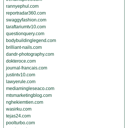
rannyephul.com
reportradar360.com
swaggyfashion.com
taraftariumtv10.com
questionquery.com
bodybuildinglegend.com
brilliant-nails.com
dandr-photography.com
dokteroce.com
journal-francais.com
justintv10.com
lawyerule.com
mediamingleseaco.com
mtsmarketingblog.com
nghekiemtien.com
wasirku.com
tejas24.com
poolturbo.com