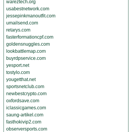
wareztech.org
usabestnetwork.com
jessepinkmanoutfit.com
umailsend.com
retarys.com
fasterformationcpf.com
goldensnuggles.com
lookbattlemap.com
buyrdpservice.com
yesport.net
tostylo.com
yougetthat.net
sportsnetclub.com
newbestcrypto.com
oxfordsave.com
iclassicgames.com
saung-artikel.com
fasthokivip2.com
observersports.com