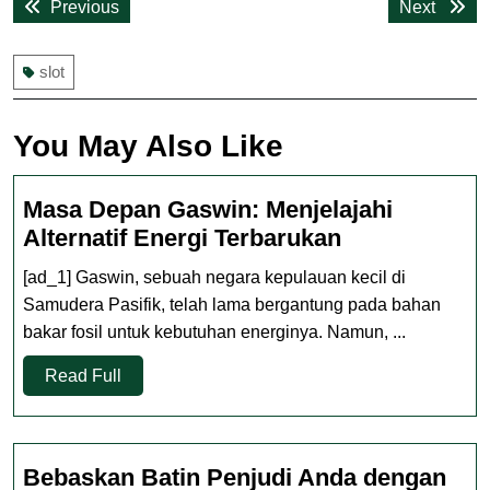
Previous
Next
Previous
Next
navigation
post:
post:
slot
You May Also Like
Masa Depan Gaswin: Menjelajahi
Masa
Alternatif Energi Terbarukan
Depan
[ad_1] Gaswin, sebuah negara kepulauan kecil di
Gaswin:
Samudera Pasifik, telah lama bergantung pada bahan
Menjelajahi
bakar fosil untuk kebutuhan energinya. Namun, ...
Alternatif
Read
Energi
Read Full
Full
Terbarukan
Bebaskan Batin Penjudi Anda dengan