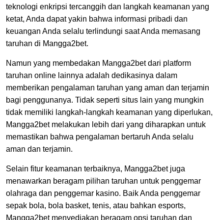
teknologi enkripsi tercanggih dan langkah keamanan yang
ketat, Anda dapat yakin bahwa informasi pribadi dan
keuangan Anda selalu terlindungi saat Anda memasang
taruhan di Mangga2bet.
Namun yang membedakan Mangga2bet dari platform
taruhan online lainnya adalah dedikasinya dalam
memberikan pengalaman taruhan yang aman dan terjamin
bagi penggunanya. Tidak seperti situs lain yang mungkin
tidak memiliki langkah-langkah keamanan yang diperlukan,
Mangga2bet melakukan lebih dari yang diharapkan untuk
memastikan bahwa pengalaman bertaruh Anda selalu
aman dan terjamin.
Selain fitur keamanan terbaiknya, Mangga2bet juga
menawarkan beragam pilihan taruhan untuk penggemar
olahraga dan penggemar kasino. Baik Anda penggemar
sepak bola, bola basket, tenis, atau bahkan esports,
Mangga2bet menyediakan beragam opsi taruhan dan