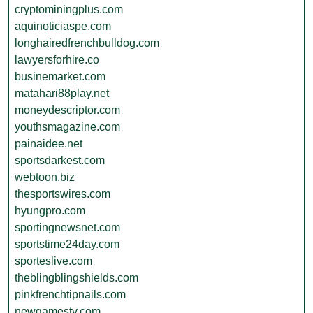
cryptominingplus.com
aquinoticiaspe.com
longhairedfrenchbulldog.com
lawyersforhire.co
businemarket.com
matahari88play.net
moneydescriptor.com
youthsmagazine.com
painaidee.net
sportsdarkest.com
webtoon.biz
thesportswires.com
hyungpro.com
sportingnewsnet.com
sportstime24day.com
sporteslive.com
theblingblingshields.com
pinkfrenchtipnails.com
newgamestv.com