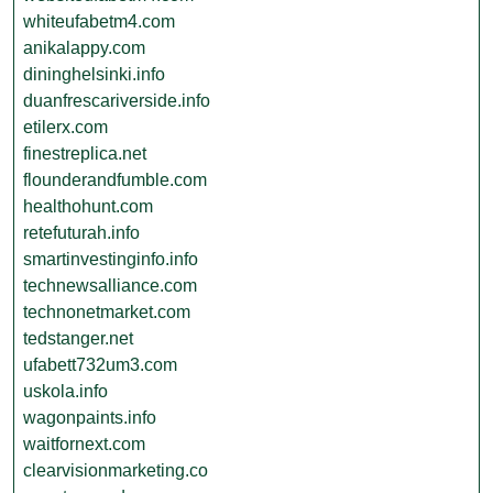
whiteufabetm4.com
anikalappy.com
dininghelsinki.info
duanfrescariverside.info
etilerx.com
finestreplica.net
flounderandfumble.com
healthohunt.com
retefuturah.info
smartinvestinginfo.info
technewsalliance.com
technonetmarket.com
tedstanger.net
ufabett732um3.com
uskola.info
wagonpaints.info
waitfornext.com
clearvisionmarketing.co