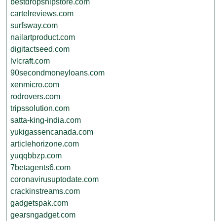
bestdropshipstore.com
cartelreviews.com
surfsway.com
nailartproduct.com
digitactseed.com
lvlcraft.com
90secondmoneyloans.com
xenmicro.com
rodrovers.com
tripssolution.com
satta-king-india.com
yukigassencanada.com
articlehorizone.com
yuqqbbzp.com
7betagents6.com
coronavirusuptodate.com
crackinstreams.com
gadgetspak.com
gearsngadget.com