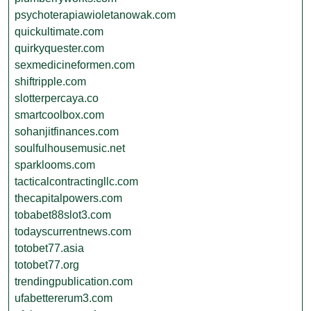
psychoterapiawioletanowak.com
quickultimate.com
quirkyquester.com
sexmedicineformen.com
shiftripple.com
slotterpercaya.co
smartcoolbox.com
sohanjitfinances.com
soulfulhousemusic.net
sparklooms.com
tacticalcontractingllc.com
thecapitalpowers.com
tobabet88slot3.com
todayscurrentnews.com
totobet77.asia
totobet77.org
trendingpublication.com
ufabettererum3.com