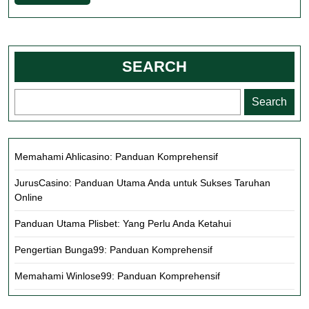
Full
Condos
SEARCH
Search
Memahami Ahlicasino: Panduan Komprehensif
JurusCasino: Panduan Utama Anda untuk Sukses Taruhan
Online
Panduan Utama Plisbet: Yang Perlu Anda Ketahui
Pengertian Bunga99: Panduan Komprehensif
Memahami Winlose99: Panduan Komprehensif