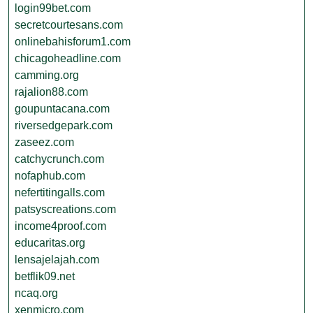
login99bet.com
secretcourtesans.com
onlinebahisforum1.com
chicagoheadline.com
camming.org
rajalion88.com
goupuntacana.com
riversedgepark.com
zaseez.com
catchycrunch.com
nofaphub.com
nefertitingalls.com
patsyscreations.com
income4proof.com
educaritas.org
lensajelajah.com
betflik09.net
ncaq.org
xenmicro.com