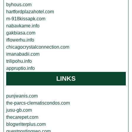
byhous.com
hartfordplazahotel.com
m-918kissapk.com
nabavkame.info
gakbiasa.com
iflowerhu.info
chicagocrystalconnection.com
imanabadii.com
trilipohu.info
appruptio.info
LINKS
punjwanis.com
the-parcs-clematiscondos.com
jusu-gb.com
thecarepet.com
blogwriterplus.com
guestpostingseo.com