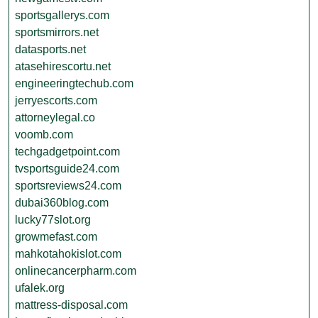
sportsgallerys.com
sportsmirrors.net
datasports.net
atasehirescortu.net
engineeringtechub.com
jerryescorts.com
attorneylegal.co
voomb.com
techgadgetpoint.com
tvsportsguide24.com
sportsreviews24.com
dubai360blog.com
lucky77slot.org
growmefast.com
mahkotahokislot.com
onlinecancerpharm.com
ufalek.org
mattress-disposal.com