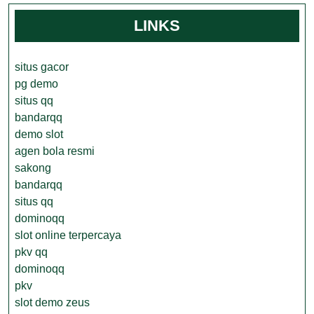
LINKS
situs gacor
pg demo
situs qq
bandarqq
demo slot
agen bola resmi
sakong
bandarqq
situs qq
dominoqq
slot online terpercaya
pkv qq
dominoqq
pkv
slot demo zeus