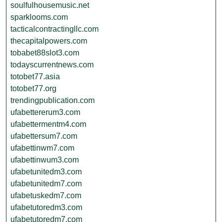
soulfulhousemusic.net
sparklooms.com
tacticalcontractingllc.com
thecapitalpowers.com
tobabet88slot3.com
todayscurrentnews.com
totobet77.asia
totobet77.org
trendingpublication.com
ufabettererum3.com
ufabettermentm4.com
ufabettersum7.com
ufabettinwm7.com
ufabettinwum3.com
ufabetunitedm3.com
ufabetunitedm7.com
ufabetuskedm7.com
ufabetutoredm3.com
ufabetutoredm7.com