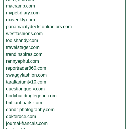
macramb.com
mypet-diary.com
oxweekly.com
panamacitydeckcontractors.com
westfashions.com
toolshandy.com
travelstager.com
trendinspires.com
rannyephul.com
reportradar360.com
swaggyfashion.com
taraftariumtv10.com
questionquery.com
bodybuildinglegend.com
brilliant-nails.com
dandr-photography.com
dokteroce.com
journal-francais.com