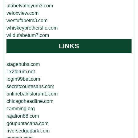
ufabetvalleyum3.com
veloxview.com
westufabetm3.com
whiskeybrothersllc.com
wildufabetum7.com
LINKS
stagehubs.com
1x2forum.net
login99bet.com
secretcourtesans.com
onlinebahisforum1.com
chicagoheadline.com
camming.org
rajalion88.com
goupuntacana.com
riversedgepark.com