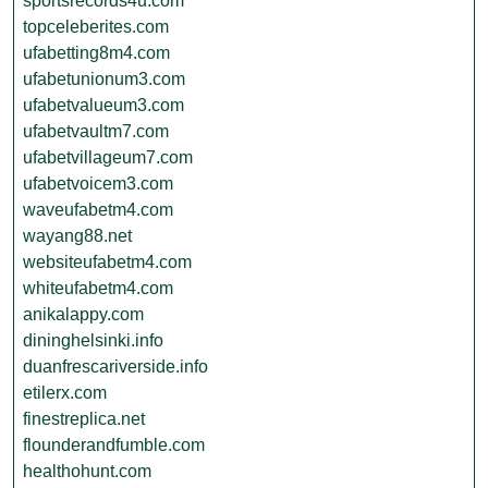
sportsrecords4u.com
topceleberites.com
ufabetting8m4.com
ufabetunionum3.com
ufabetvalueum3.com
ufabetvaultm7.com
ufabetvillageum7.com
ufabetvoicem3.com
waveufabetm4.com
wayang88.net
websiteufabetm4.com
whiteufabetm4.com
anikalappy.com
dininghelsinki.info
duanfrescariverside.info
etilerx.com
finestreplica.net
flounderandfumble.com
healthohunt.com