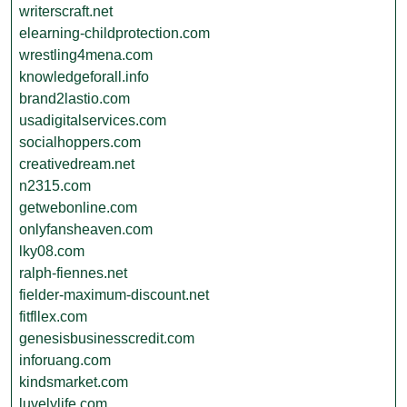
writerscraft.net
elearning-childprotection.com
wrestling4mena.com
knowledgeforall.info
brand2lastio.com
usadigitalservices.com
socialhoppers.com
creativedream.net
n2315.com
getwebonline.com
onlyfansheaven.com
lky08.com
ralph-fiennes.net
fielder-maximum-discount.net
fitfllex.com
genesisbusinesscredit.com
inforuang.com
kindsmarket.com
luvelylife.com