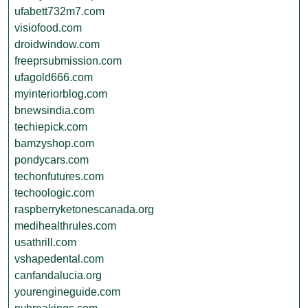
ufabett732m7.com
visiofood.com
droidwindow.com
freeprsubmission.com
ufagold666.com
myinteriorblog.com
bnewsindia.com
techiepick.com
bamzyshop.com
pondycars.com
techonfutures.com
techoologic.com
raspberryketonescanada.org
medihealthrules.com
usathrill.com
vshapedental.com
canfandalucia.org
yourengineguide.com