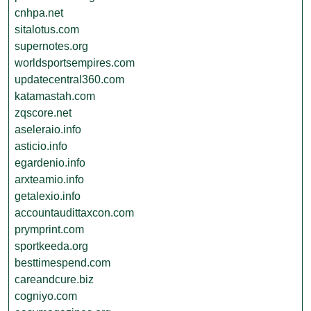
cnhpa.net
sitalotus.com
supernotes.org
worldsportsempires.com
updatecentral360.com
katamastah.com
zqscore.net
aseleraio.info
asticio.info
egardenio.info
arxteamio.info
getalexio.info
accountaudittaxcon.com
prymprint.com
sportkeeda.org
besttimespend.com
careandcure.biz
cogniyo.com