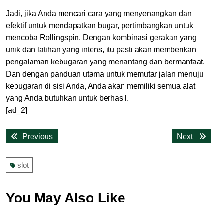
Jadi, jika Anda mencari cara yang menyenangkan dan
efektif untuk mendapatkan bugar, pertimbangkan untuk
mencoba Rollingspin. Dengan kombinasi gerakan yang
unik dan latihan yang intens, itu pasti akan memberikan
pengalaman kebugaran yang menantang dan bermanfaat.
Dan dengan panduan utama untuk memutar jalan menuju
kebugaran di sisi Anda, Anda akan memiliki semua alat
yang Anda butuhkan untuk berhasil.
[ad_2]
Post
Previous
Next
Previous
Next
navigation
post:
post:
slot
You May Also Like