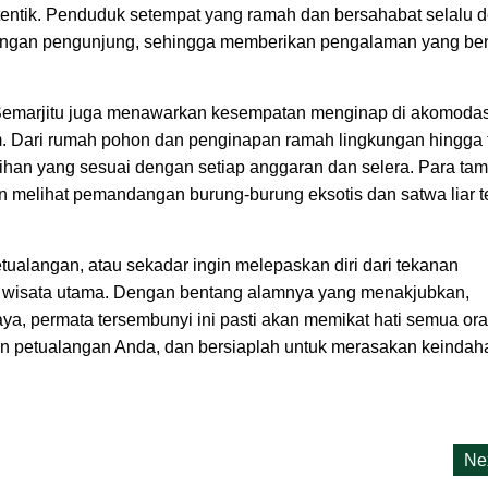
tentik. Penduduk setempat yang ramah dan bersahabat selalu 
 dengan pengunjung, sehingga memberikan pengalaman yang be
Semarjitu juga menawarkan kesempatan menginap di akomodas
am. Dari rumah pohon dan penginapan ramah lingkungan hingga
lihan yang sesuai dengan setiap anggaran dan selera. Para ta
un melihat pemandangan burung-burung eksotis dan satwa liar t
ualangan, atau sekadar ingin melepaskan diri dari tekanan
an wisata utama. Dengan bentang alamnya yang menakjubkan,
ya, permata tersembunyi ini pasti akan memikat hati semua or
an petualangan Anda, dan bersiaplah untuk merasakan keindah
Ne