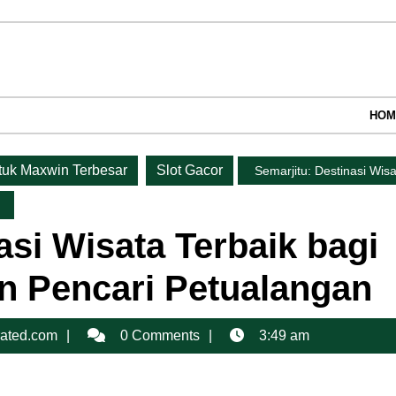
HOM
untuk Maxwin Terbesar
Slot Gacor
Semarjitu: Destinasi Wisa
n
asi Wisata Terbaik bagi
n Pencari Petualangan
admin@renovationsrated.com
ated.com
0 Comments
3:49 am