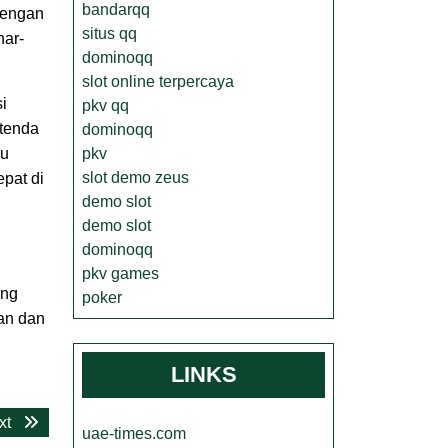
bandarqq
dengan
situs qq
nar-
dominoqq
slot online terpercaya
i
pkv qq
 tenda
dominoqq
mu
pkv
slot demo zeus
epat di
demo slot
demo slot
dominoqq
pkv games
ang
poker
an dan
LINKS
Next
xt
uae-times.com
post: