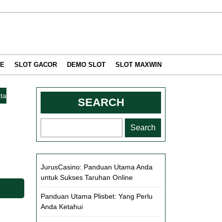
E
SLOT GACOR
DEMO SLOT
SLOT MAXWIN
ta
SEARCH
Search
JurusCasino: Panduan Utama Anda
untuk Sukses Taruhan Online
Panduan Utama Plisbet: Yang Perlu
Anda Ketahui