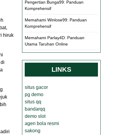
Pengertian Bunga99: Panduan
Komprehensif
eh
Memahami Winlose99: Panduan
Komprehensif
bat,
i hiruk
Memahami Parlay4D: Panduan
Utama Taruhan Online
hi
 di
LINKS
ya
situs gacor
ng
pg demo
ejuk
situs qq
bih
bandarqq
demo slot
agen bola resmi
sakong
adiri