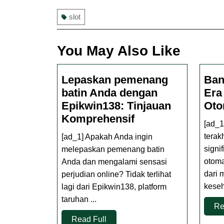
navigation
slot
You May Also Like
Lepaskan pemenang
Ban
batin Anda dengan
Era
Epikwin138: Tinjauan
Oto
Lepaskan
Komprehensif
[ad_1
pemenang
terak
[ad_1] Apakah Anda ingin
batin
signi
melepaskan pemenang batin
Anda
otoma
Anda dan mengalami sensasi
dengan
dari 
perjudian online? Tidak terlihat
Epikwin138:
keseh
lagi dari Epikwin138, platform
Tinjauan
taruhan ...
Re
Komprehensif
Read
Read Full