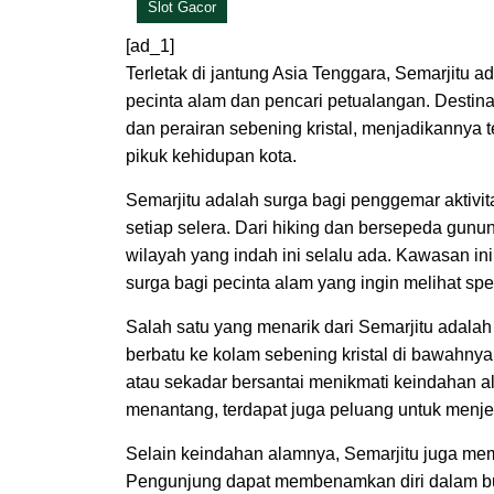
Slot Gacor
[ad_1]
Terletak di jantung Asia Tenggara, Semarjitu
pecinta alam dan pencari petualangan. Desti
dan perairan sebening kristal, menjadikannya 
pikuk kehidupan kota.
Semarjitu adalah surga bagi penggemar aktivi
setiap selera. Dari hiking dan bersepeda gunu
wilayah yang indah ini selalu ada. Kawasan i
surga bagi pecinta alam yang ingin melihat spes
Salah satu yang menarik dari Semarjitu adalah
berbatu ke kolam sebening kristal di bawahny
atau sekadar bersantai menikmati keindahan a
menantang, terdapat juga peluang untuk menjela
Selain keindahan alamnya, Semarjitu juga memi
Pengunjung dapat membenamkan diri dalam bud