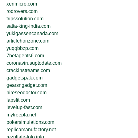
xenmicro.com
rodrovers.com
tripssolution.com
satta-king-india.com
yukigassencanada.com
articlehorizone.com
yuqqbbzp.com
7betagents6.com
coronavirusuptodate.com
crackinstreams.com
gadgetspak.com
gearsngadget.com
hireseodoctor.com
lapsfit.com
levelup-fast.com
mytreepla.net
pokersimulations.com
replicamanufactory.net
rezultate-loto.info