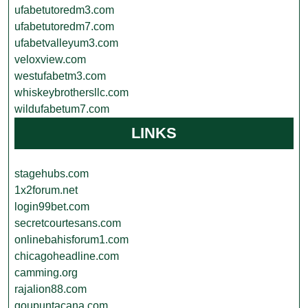
ufabetutoredm3.com
ufabetutoredm7.com
ufabetvalleyum3.com
veloxview.com
westufabetm3.com
whiskeybrothersllc.com
wildufabetum7.com
LINKS
stagehubs.com
1x2forum.net
login99bet.com
secretcourtesans.com
onlinebahisforum1.com
chicagoheadline.com
camming.org
rajalion88.com
goupuntacana.com