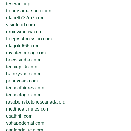
teseract.org
trendy-ama-shop.com
ufabett732m7.com
visiofood.com
droidwindow.com
freeprsubmission.com
ufagold666.com
myinteriorblog.com
bnewsindia.com
techiepick.com
bamzyshop.com
pondycars.com
techonfutures.com
techoologic.com
raspberryketonescanada.org
medihealthrules.com
usathrill.com
vshapedental.com
canfandalucia.org