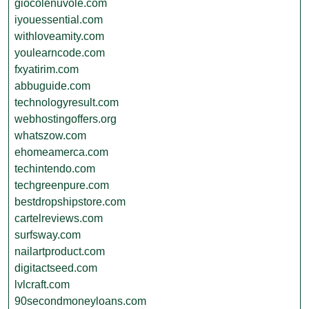
giocolenuvole.com
iyouessential.com
withloveamity.com
youlearncode.com
fxyatirim.com
abbuguide.com
technologyresult.com
webhostingoffers.org
whatszow.com
ehomeamerca.com
techintendo.com
techgreenpure.com
bestdropshipstore.com
cartelreviews.com
surfsway.com
nailartproduct.com
digitactseed.com
lvlcraft.com
90secondmoneyloans.com