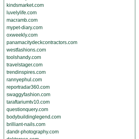
kindsmarket.com
luvelylife.com
macramb.com
mypet-diary.com
oxweekly.com
panamacitydeckcontractors.com
westfashions.com
toolshandy.com
travelstager.com
trendinspires.com
rannyephul.com
reportradar360.com
swaggyfashion.com
taraftariumtv10.com
questionquery.com
bodybuildinglegend.com
brilliant-nails.com
dandr-photography.com