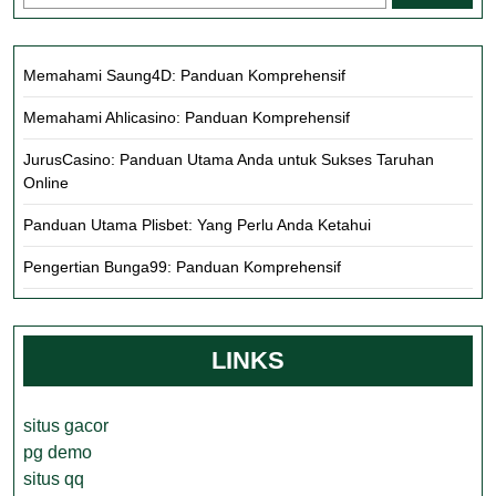
Memahami Saung4D: Panduan Komprehensif
Memahami Ahlicasino: Panduan Komprehensif
JurusCasino: Panduan Utama Anda untuk Sukses Taruhan
Online
Panduan Utama Plisbet: Yang Perlu Anda Ketahui
Pengertian Bunga99: Panduan Komprehensif
LINKS
situs gacor
pg demo
situs qq