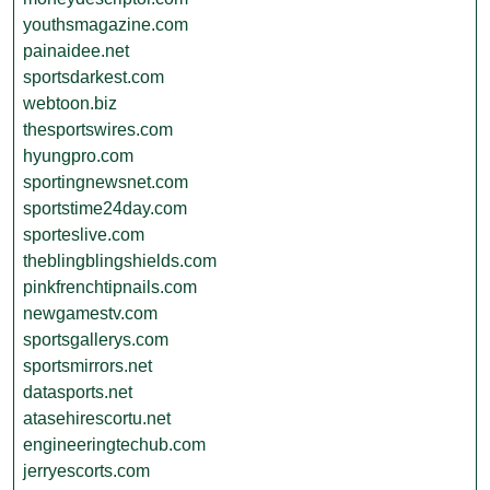
youthsmagazine.com
painaidee.net
sportsdarkest.com
webtoon.biz
thesportswires.com
hyungpro.com
sportingnewsnet.com
sportstime24day.com
sporteslive.com
theblingblingshields.com
pinkfrenchtipnails.com
newgamestv.com
sportsgallerys.com
sportsmirrors.net
datasports.net
atasehirescortu.net
engineeringtechub.com
jerryescorts.com