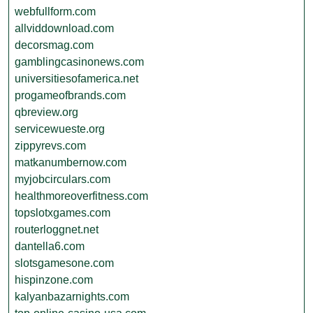
webfullform.com
allviddownload.com
decorsmag.com
gamblingcasinonews.com
universitiesofamerica.net
progameofbrands.com
qbreview.org
servicewueste.org
zippyrevs.com
matkanumbernow.com
myjobcirculars.com
healthmoreoverfitness.com
topslotxgames.com
routerloggnet.net
dantella6.com
slotsgamesone.com
hispinzone.com
kalyanbazarnights.com