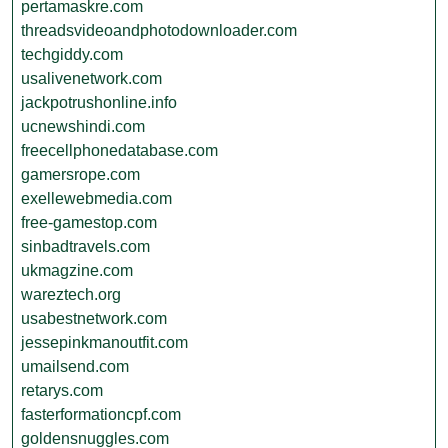
pertamaskre.com
threadsvideoandphotodownloader.com
techgiddy.com
usalivenetwork.com
jackpotrushonline.info
ucnewshindi.com
freecellphonedatabase.com
gamersrope.com
exellewebmedia.com
free-gamestop.com
sinbadtravels.com
ukmagzine.com
wareztech.org
usabestnetwork.com
jessepinkmanoutfit.com
umailsend.com
retarys.com
fasterformationcpf.com
goldensnuggles.com