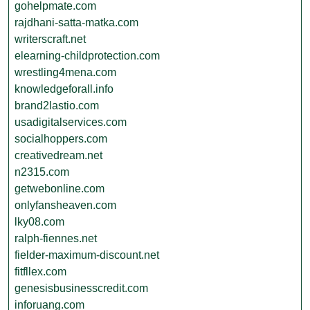
gohelpmate.com
rajdhani-satta-matka.com
writerscraft.net
elearning-childprotection.com
wrestling4mena.com
knowledgeforall.info
brand2lastio.com
usadigitalservices.com
socialhoppers.com
creativedream.net
n2315.com
getwebonline.com
onlyfansheaven.com
lky08.com
ralph-fiennes.net
fielder-maximum-discount.net
fitfllex.com
genesisbusinesscredit.com
inforuang.com