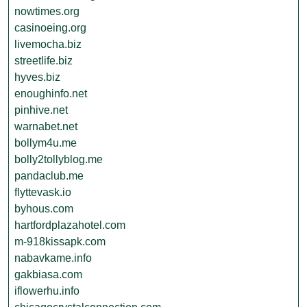
nowtimes.org
casinoeing.org
livemocha.biz
streetlife.biz
hyves.biz
enoughinfo.net
pinhive.net
warnabet.net
bollym4u.me
bolly2tollyblog.me
pandaclub.me
flyttevask.io
byhous.com
hartfordplazahotel.com
m-918kissapk.com
nabavkame.info
gakbiasa.com
iflowerhu.info