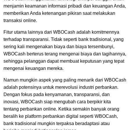
menjamin keamanan informasi pribadi dan keuangan Anda,
memberikan Anda ketenangan pikiran saat melakukan
transaksi online.
Fitur utama lainnya dari WBOCash adalah komitmennya
terhadap transparansi. Tidak seperti bank tradisional, yang
sering kali mengenakan biaya dan biaya tersembunyi,
WBOCash berterus terang mengenai biaya dan tagihannya,
sehingga pelanggan dapat membuat keputusan yang tepat
mengenai keuangan mereka.
Namun mungkin aspek yang paling menarik dari WBOCash
adalah potensinya untuk merevolusi industri perbankan.
Dengan fokus pada kenyamanan, transparansi, dan
inovasi, WBOCash siap mengubah cara berpikir kita
tentang perbankan online. Ketika semakin banyak orang
beralih ke platform perbankan digital seperti WBOCash,
bank tradisional mungkin terpaksa beradaptasi atau