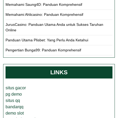
Memahami Saung4D: Panduan Komprehensif
Memahami Ahlicasino: Panduan Komprehensif
JurusCasino: Panduan Utama Anda untuk Sukses Taruhan
Online
Panduan Utama Plisbet: Yang Perlu Anda Ketahui
Pengertian Bunga99: Panduan Komprehensif
LINKS
situs gacor
pg demo
situs qq
bandarqq
demo slot