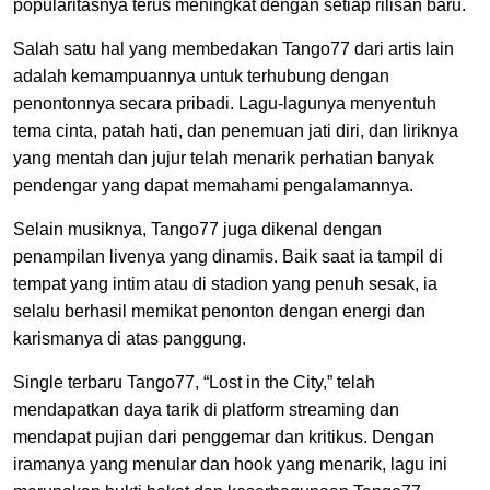
popularitasnya terus meningkat dengan setiap rilisan baru.
Salah satu hal yang membedakan Tango77 dari artis lain
adalah kemampuannya untuk terhubung dengan
penontonnya secara pribadi. Lagu-lagunya menyentuh
tema cinta, patah hati, dan penemuan jati diri, dan liriknya
yang mentah dan jujur ​​telah menarik perhatian banyak
pendengar yang dapat memahami pengalamannya.
Selain musiknya, Tango77 juga dikenal dengan
penampilan livenya yang dinamis. Baik saat ia tampil di
tempat yang intim atau di stadion yang penuh sesak, ia
selalu berhasil memikat penonton dengan energi dan
karismanya di atas panggung.
Single terbaru Tango77, “Lost in the City,” telah
mendapatkan daya tarik di platform streaming dan
mendapat pujian dari penggemar dan kritikus. Dengan
iramanya yang menular dan hook yang menarik, lagu ini