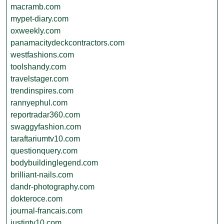
macramb.com
mypet-diary.com
oxweekly.com
panamacitydeckcontractors.com
westfashions.com
toolshandy.com
travelstager.com
trendinspires.com
rannyephul.com
reportradar360.com
swaggyfashion.com
taraftariumtv10.com
questionquery.com
bodybuildinglegend.com
brilliant-nails.com
dandr-photography.com
dokteroce.com
journal-francais.com
justintv10.com