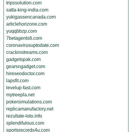
tripssolution.com
satta-king-india.com
yukigassencanada.com
articlehorizone.com
yuqqbbzp.com
7betagents6.com
coronavirusuptodate.com
crackinstreams.com
gadgetspak.com
gearsngadget.com
hireseodoctor.com
lapsfit.com
levelup-fast.com
mytreepla.net
pokersimulations.com
replicamanufactory.net
rezultate-loto.info
splendifulous.com
sportsrecords4u.com