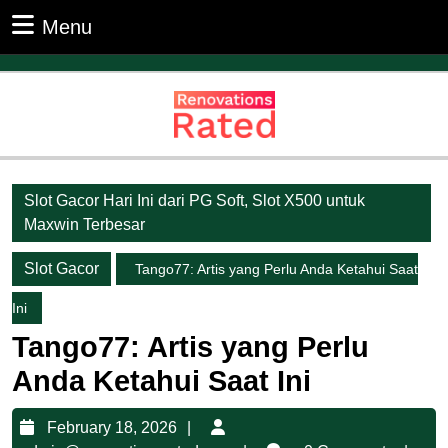
Skip
Menu
Menu
to
content
Skip
to
content
Slot Gacor Hari Ini dari PG Soft, Slot X500 untuk
Maxwin Terbesar
Slot Gacor
Tango77: Artis yang Perlu Anda Ketahui Saat
Ini
Tango77: Artis yang Perlu
Anda Ketahui Saat Ini
February
February 18, 2026