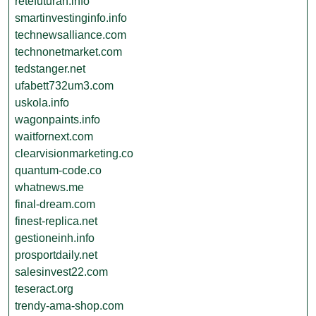
retefuturah.info
smartinvestinginfo.info
technewsalliance.com
technonetmarket.com
tedstanger.net
ufabett732um3.com
uskola.info
wagonpaints.info
waitfornext.com
clearvisionmarketing.co
quantum-code.co
whatnews.me
final-dream.com
finest-replica.net
gestioneinh.info
prosportdaily.net
salesinvest22.com
teseract.org
trendy-ama-shop.com