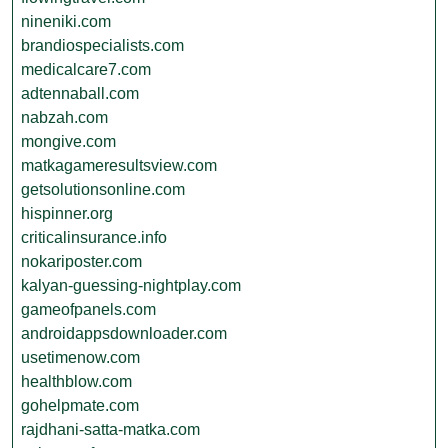
nineniki.com
brandiospecialists.com
medicalcare7.com
adtennaball.com
nabzah.com
mongive.com
matkagameresultsview.com
getsolutionsonline.com
hispinner.org
criticalinsurance.info
nokariposter.com
kalyan-guessing-nightplay.com
gameofpanels.com
androidappsdownloader.com
usetimenow.com
healthblow.com
gohelpmate.com
rajdhani-satta-matka.com