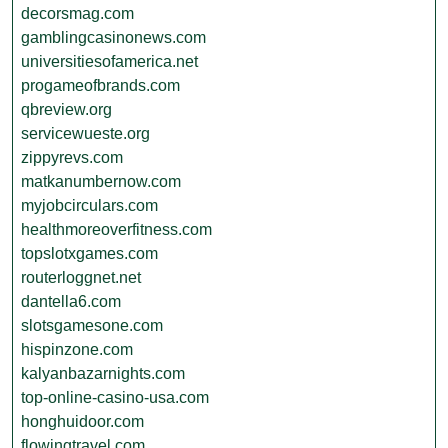
decorsmag.com
gamblingcasinonews.com
universitiesofamerica.net
progameofbrands.com
qbreview.org
servicewueste.org
zippyrevs.com
matkanumbernow.com
myjobcirculars.com
healthmoreoverfitness.com
topslotxgames.com
routerloggnet.net
dantella6.com
slotsgamesone.com
hispinzone.com
kalyanbazarnights.com
top-online-casino-usa.com
honghuidoor.com
flowingtravel.com