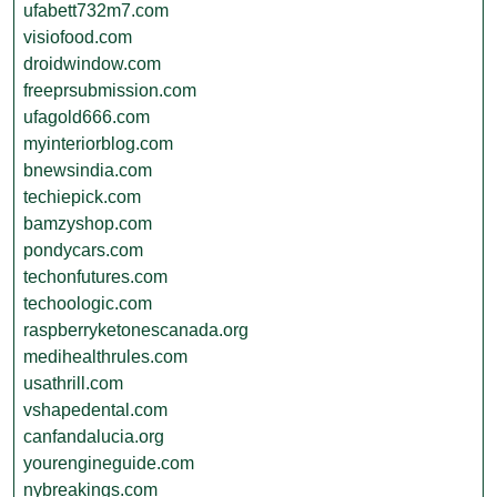
ufabett732m7.com
visiofood.com
droidwindow.com
freeprsubmission.com
ufagold666.com
myinteriorblog.com
bnewsindia.com
techiepick.com
bamzyshop.com
pondycars.com
techonfutures.com
techoologic.com
raspberryketonescanada.org
medihealthrules.com
usathrill.com
vshapedental.com
canfandalucia.org
yourengineguide.com
nybreakings.com