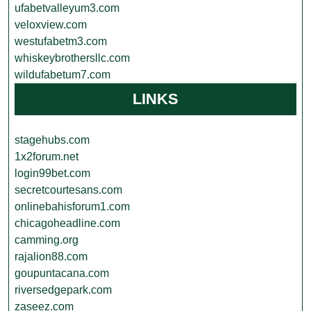
ufabetvalleyum3.com
veloxview.com
westufabetm3.com
whiskeybrothersllc.com
wildufabetum7.com
LINKS
stagehubs.com
1x2forum.net
login99bet.com
secretcourtesans.com
onlinebahisforum1.com
chicagoheadline.com
camming.org
rajalion88.com
goupuntacana.com
riversedgepark.com
zaseez.com