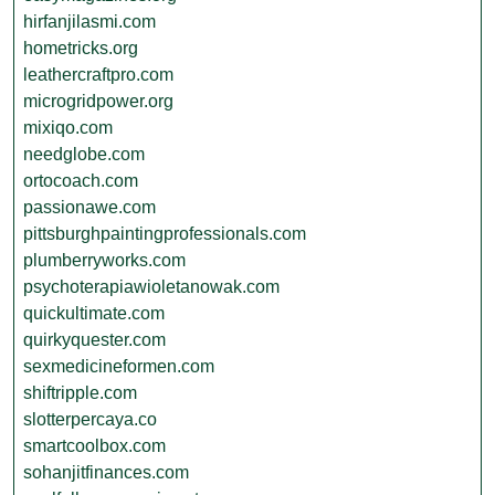
hirfanjilasmi.com
hometricks.org
leathercraftpro.com
microgridpower.org
mixiqo.com
needglobe.com
ortocoach.com
passionawe.com
pittsburghpaintingprofessionals.com
plumberryworks.com
psychoterapiawioletanowak.com
quickultimate.com
quirkyquester.com
sexmedicineformen.com
shiftripple.com
slotterpercaya.co
smartcoolbox.com
sohanjitfinances.com