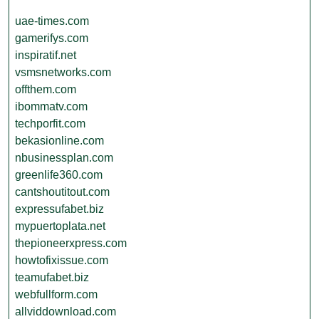
uae-times.com
gamerifys.com
inspiratif.net
vsmsnetworks.com
offthem.com
ibommatv.com
techporfit.com
bekasionline.com
nbusinessplan.com
greenlife360.com
cantshoutitout.com
expressufabet.biz
mypuertoplata.net
thepioneerxpress.com
howtofixissue.com
teamufabet.biz
webfullform.com
allviddownload.com