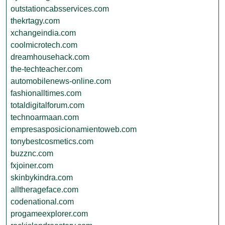
outstationcabsservices.com
thekrtagy.com
xchangeindia.com
coolmicrotech.com
dreamhousehack.com
the-techteacher.com
automobilenews-online.com
fashionalltimes.com
totaldigitalforum.com
technoarmaan.com
empresasposicionamientoweb.com
tonybestcosmetics.com
buzznc.com
fxjoiner.com
skinbykindra.com
alltherageface.com
codenational.com
progameexplorer.com